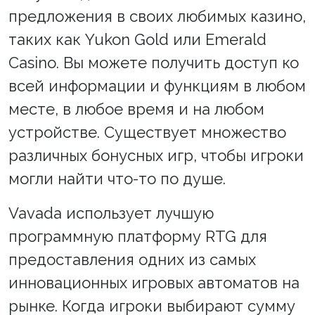
предложения в своих любимых казино,
таких как Yukon Gold или Emerald
Casino. Вы можете получить доступ ко
всей информации и функциям в любом
месте, в любое время и на любом
устройстве. Существует множество
различных бонусных игр, чтобы игроки
могли найти что-то по душе.
Vavada использует лучшую
программную платформу RTG для
предоставления одних из самых
инновационных игровых автоматов на
рынке. Когда игроки выбирают сумму