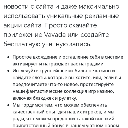
новости с сайта и даже максимально
использовать уникальные рекламные
акции сайта. Просто скачайте
приложение Vavada или создайте
бесплатную учетную запись.
Простое вхождение и оставление себя в системе
активирует и награждает вас наградами.
Исследуйте крупнейшее мобильное казино и
найдите слоты, которые вы хотите, или, если вы
предпочитаете что-то новое, протестируйте
наши фантастические коллекция игр казино,
включая блэкджек и рулетку.
Мы гордимся тем, что можем обеспечить
качественный опыт для наших игроков, и мы
рады, что можем предложить такой высокий
приветственный бонус в нашем уютном новом