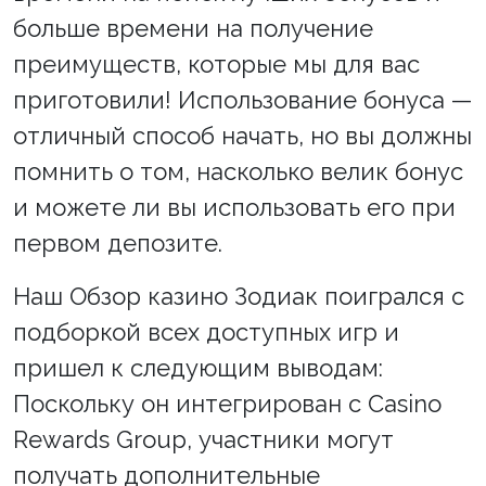
больше времени на получение
преимуществ, которые мы для вас
приготовили! Использование бонуса —
отличный способ начать, но вы должны
помнить о том, насколько велик бонус
и можете ли вы использовать его при
первом депозите.
Наш Обзор казино Зодиак поигрался с
подборкой всех доступных игр и
пришел к следующим выводам:
Поскольку он интегрирован с Casino
Rewards Group, участники могут
получать дополнительные