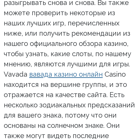
разыгрывать снова и снова. Вы также
можете проверить некоторые из
наших лучших игр, перечисленных
ниже, или получить рекомендации из
нашего официального обзора казино,
чтобы узнать, какие слоты, по нашему
мнению, являются лучшими для игры.
Vavada
вавада казино онлайн
Casino
находится на вершине группы, и это
отражается на качестве сайта. Есть
несколько зодиакальных предсказаний
для вашего знака, потому что они
основаны на солнечном знаке. Они
также могут видеть последние