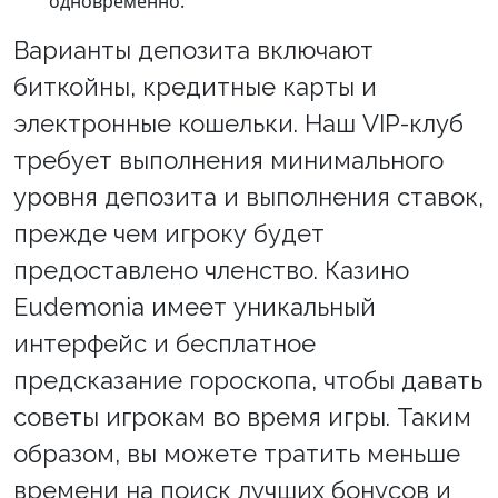
одновременно.
Варианты депозита включают
биткойны, кредитные карты и
электронные кошельки. Наш VIP-клуб
требует выполнения минимального
уровня депозита и выполнения ставок,
прежде чем игроку будет
предоставлено членство. Казино
Eudemonia имеет уникальный
интерфейс и бесплатное
предсказание гороскопа, чтобы давать
советы игрокам во время игры. Таким
образом, вы можете тратить меньше
времени на поиск лучших бонусов и