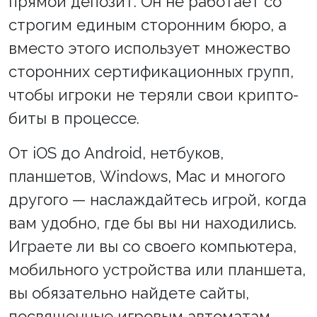
прямой депозит. Он не работает со
строгим единым сторонним бюро, а
вместо этого использует множество
сторонних сертификационных групп,
чтобы игроки не теряли свои крипто-
биты в процессе.
От iOS до Android, нетбуков,
планшетов, Windows, Mac и многого
другого — наслаждайтесь игрой, когда
вам удобно, где бы вы ни находились.
Играете ли вы со своего компьютера,
мобильного устройства или планшета,
вы обязательно найдете сайты,
посвященные игровым автоматам,