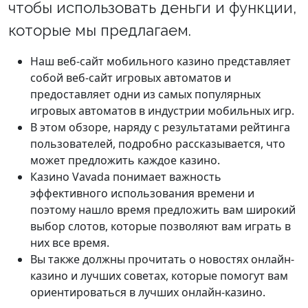
чтобы использовать деньги и функции,
которые мы предлагаем.
Наш веб-сайт мобильного казино представляет
собой веб-сайт игровых автоматов и
предоставляет одни из самых популярных
игровых автоматов в индустрии мобильных игр.
В этом обзоре, наряду с результатами рейтинга
пользователей, подробно рассказывается, что
может предложить каждое казино.
Казино Vavada понимает важность
эффективного использования времени и
поэтому нашло время предложить вам широкий
выбор слотов, которые позволяют вам играть в
них все время.
Вы также должны прочитать о новостях онлайн-
казино и лучших советах, которые помогут вам
ориентироваться в лучших онлайн-казино.