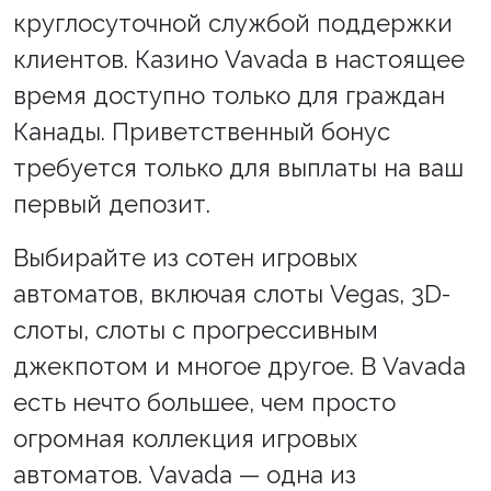
круглосуточной службой поддержки
клиентов. Казино Vavada в настоящее
время доступно только для граждан
Канады. Приветственный бонус
требуется только для выплаты на ваш
первый депозит.
Выбирайте из сотен игровых
автоматов, включая слоты Vegas, 3D-
слоты, слоты с прогрессивным
джекпотом и многое другое. В Vavada
есть нечто большее, чем просто
огромная коллекция игровых
автоматов. Vavada — одна из