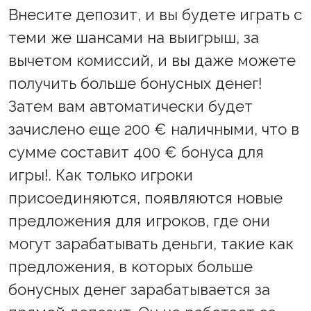
Внесите депозит, и вы будете играть с
теми же шансами на выигрыш, за
вычетом комиссий, и вы даже можете
получить больше бонусных денег!
Затем вам автоматически будет
зачислено еще 200 € наличными, что в
сумме составит 400 € бонуса для
игры!. Как только игроки
присоединяются, появляются новые
предложения для игроков, где они
могут зарабатывать деньги, такие как
предложения, в которых больше
бонусных денег зарабатывается за