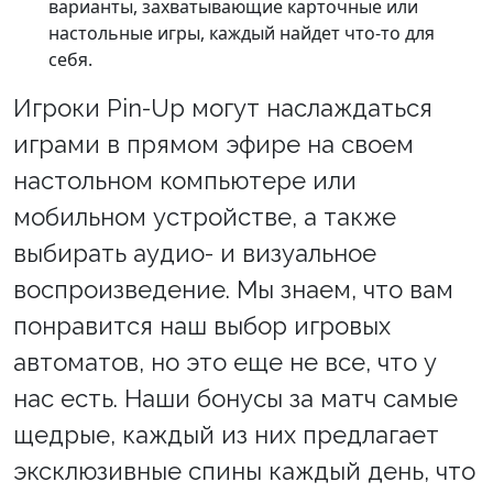
варианты, захватывающие карточные или
настольные игры, каждый найдет что-то для
себя.
Игроки Pin-Up могут наслаждаться
играми в прямом эфире на своем
настольном компьютере или
мобильном устройстве, а также
выбирать аудио- и визуальное
воспроизведение. Мы знаем, что вам
понравится наш выбор игровых
автоматов, но это еще не все, что у
нас есть. Наши бонусы за матч самые
щедрые, каждый из них предлагает
эксклюзивные спины каждый день, что