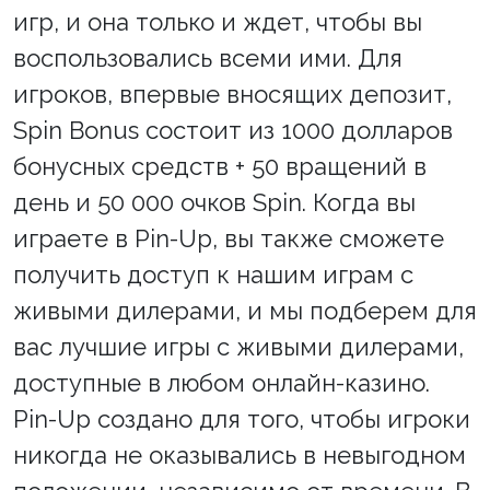
игр, и она только и ждет, чтобы вы
воспользовались всеми ими. Для
игроков, впервые вносящих депозит,
Spin Bonus состоит из 1000 долларов
бонусных средств + 50 вращений в
день и 50 000 очков Spin. Когда вы
играете в Pin-Up, вы также сможете
получить доступ к нашим играм с
живыми дилерами, и мы подберем для
вас лучшие игры с живыми дилерами,
доступные в любом онлайн-казино.
Pin-Up создано для того, чтобы игроки
никогда не оказывались в невыгодном