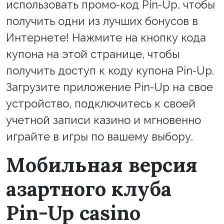
использовать промо-код Pin-Up, чтобы
получить одни из лучших бонусов в
Интернете! Нажмите на кнопку кода
купона на этой странице, чтобы
получить доступ к коду купона Pin-Up.
Загрузите приложение Pin-Up на свое
устройство, подключитесь к своей
учетной записи казино и мгновенно
играйте в игры по вашему выбору.
Мобильная версия
азартного клуба
Pin-Up casino