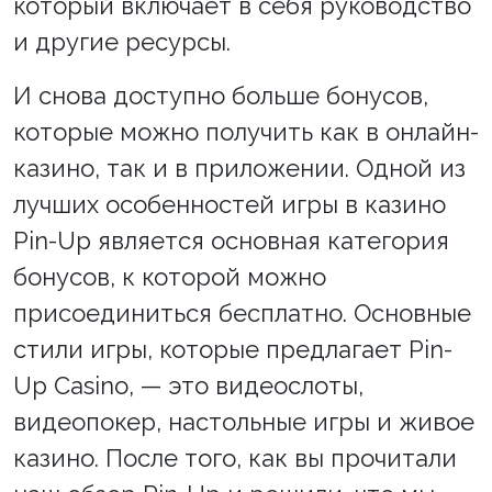
который включает в себя руководство
и другие ресурсы.
И снова доступно больше бонусов,
которые можно получить как в онлайн-
казино, так и в приложении. Одной из
лучших особенностей игры в казино
Pin-Up является основная категория
бонусов, к которой можно
присоединиться бесплатно. Основные
стили игры, которые предлагает Pin-
Up Casino, — это видеослоты,
видеопокер, настольные игры и живое
казино. После того, как вы прочитали