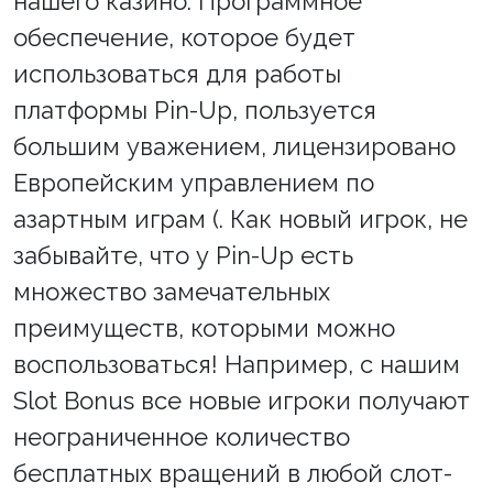
нашего казино. Программное
обеспечение, которое будет
использоваться для работы
платформы Pin-Up, пользуется
большим уважением, лицензировано
Европейским управлением по
азартным играм (. Как новый игрок, не
забывайте, что у Pin-Up есть
множество замечательных
преимуществ, которыми можно
воспользоваться! Например, с нашим
Slot Bonus все новые игроки получают
неограниченное количество
бесплатных вращений в любой слот-