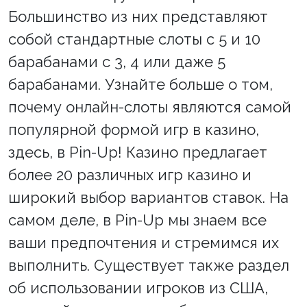
Большинство из них представляют
собой стандартные слоты с 5 и 10
барабанами с 3, 4 или даже 5
барабанами. Узнайте больше о том,
почему онлайн-слоты являются самой
популярной формой игр в казино,
здесь, в Pin-Up! Казино предлагает
более 20 различных игр казино и
широкий выбор вариантов ставок. На
самом деле, в Pin-Up мы знаем все
ваши предпочтения и стремимся их
выполнить. Существует также раздел
об использовании игроков из США,