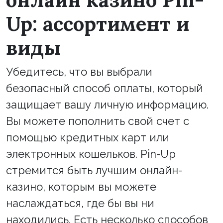
Up: ассортимент и
виды
Убедитесь, что вы выбрали
безопасный способ оплаты, который
защищает вашу личную информацию.
Вы можете пополнить свой счет с
помощью кредитных карт или
электронных кошельков. Pin-Up
стремится быть лучшим онлайн-
казино, которым вы можете
наслаждаться, где бы вы ни
находились. Есть несколько способов