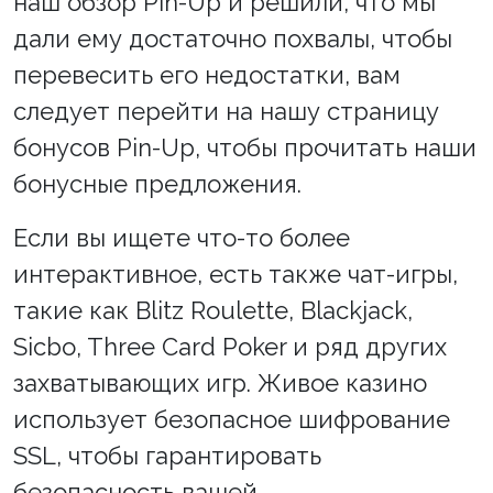
наш обзор Pin-Up и решили, что мы
дали ему достаточно похвалы, чтобы
перевесить его недостатки, вам
следует перейти на нашу страницу
бонусов Pin-Up, чтобы прочитать наши
бонусные предложения.
Если вы ищете что-то более
интерактивное, есть также чат-игры,
такие как Blitz Roulette, Blackjack,
Sicbo, Three Card Poker и ряд других
захватывающих игр. Живое казино
использует безопасное шифрование
SSL, чтобы гарантировать
безопасность вашей