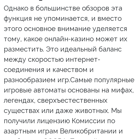
Однако в большинстве обзоров эта
функция не упоминается, и вместо
этого основное внимание уделяется
тому, какое онлайн-казино может их
разместить. Это идеальный баланс
между скоростью интернет-
соединения и качеством и
разнообразием игр.Самые популярные
игровые автоматы основаны на мифах,
легендах, сверхъестественных
существах или даже животных. Мы
получили лицензию Комиссии по
азартным играм Великобритании и