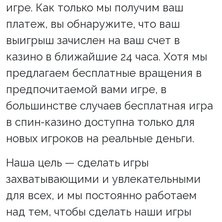
игре. Как только мы получим ваш
платеж, вы обнаружите, что ваш
выигрыш зачислен на ваш счет в
казино в ближайшие 24 часа. Хотя мы
предлагаем бесплатные вращения в
предпочитаемой вами игре, в
большинстве случаев бесплатная игра
в спин-казино доступна только для
новых игроков на реальные деньги.
Наша цель — сделать игры
захватывающими и увлекательными
для всех, и мы постоянно работаем
над тем, чтобы сделать наши игры