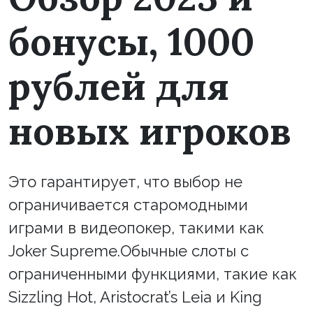
бонусы, 1000
рублей для
новых игроков
Это гарантирует, что выбор не
ограничивается старомодными
играми в видеопокер, такими как
Joker Supreme.Обычные слоты с
ограниченными функциями, такие как
Sizzling Hot, Aristocrat’s Leia и King