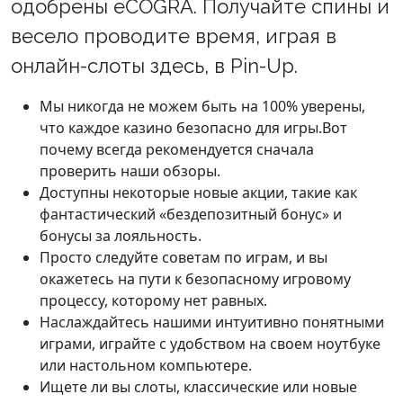
одобрены eCOGRA. Получайте спины и
весело проводите время, играя в
онлайн-слоты здесь, в Pin-Up.
Мы никогда не можем быть на 100% уверены,
что каждое казино безопасно для игры.Вот
почему всегда рекомендуется сначала
проверить наши обзоры.
Доступны некоторые новые акции, такие как
фантастический «бездепозитный бонус» и
бонусы за лояльность.
Просто следуйте советам по играм, и вы
окажетесь на пути к безопасному игровому
процессу, которому нет равных.
Наслаждайтесь нашими интуитивно понятными
играми, играйте с удобством на своем ноутбуке
или настольном компьютере.
Ищете ли вы слоты, классические или новые