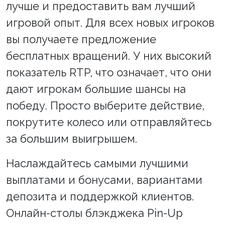
лучше и предоставить вам лучший
игровой опыт. Для всех новых игроков
вы получаете предложение
бесплатных вращений. У них высокий
показатель RTP, что означает, что они
дают игрокам большие шансы на
победу. Просто выберите действие,
покрутите колесо или отправляйтесь
за большим выигрышем.
Наслаждайтесь самыми лучшими
выплатами и бонусами, вариантами
депозита и поддержкой клиентов.
Онлайн-столы блэкджека Pin-Up