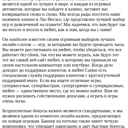
является одной из лучших в мире, и каждая из игровых
автоматов, которые вы найдете в казино, заставит вас
возвращаться снова и снова. Мы всегда рады посетить наше
наземное казино в Лас-Вегасе, где представлен лучший выбор
игр и развлечений на планете! Мы надеемся, что вам будет так
же весело и весело в melbet, как и нам, когда вы с нами!
Он наиболее известен своим огромным выбором лучших
онлайн-слотов — игр, за которыми вы будете проводить часы.
Вы можете рассчитывать на melbet, чтобы убедиться, что все
работает без сбоев, так что вы можете играть, как будто это
тот же самый веб-сайт melbet, к которому вы привыкли на
своем настольном компьютере или ноутбуке. Когда дело
доходит до поддержки клиентов, в melbet Casino есть
специальная служба поддержки клиентов с круглосуточной
поддержкой вчате. Если вы ищете отличные игры,
супервеселые, супербыстрые, супергорячие и суперкрасивые,
melbet — единственное место, где их можно найти. Вам не
нужно рисковать собственными деньгами, а играть в игры
очень легко.
Бездепозитные бонусы казино являются стандартными, и мы
являемся одним из немногих онлайн-казино, предлагающих
их новым игрокам. Баннер на потолке также имеет четкую
компоновку, что упрощает навигацию и дает быстрые бонусы.