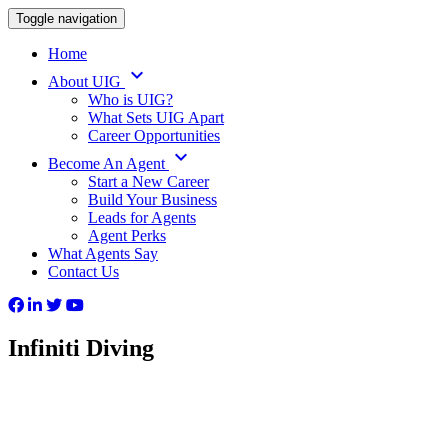
Toggle navigation
Home
keyboard_arrow_down
About UIG
Who is UIG?
What Sets UIG Apart
Career Opportunities
keyboard_arrow_down
Become An Agent
Start a New Career
Build Your Business
Leads for Agents
Agent Perks
What Agents Say
Contact Us
Infiniti Diving