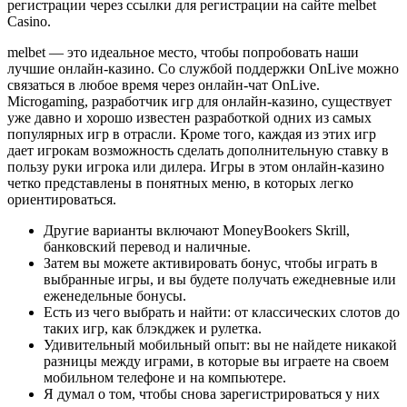
регистрации через ссылки для регистрации на сайте melbet
Casino.
melbet — это идеальное место, чтобы попробовать наши
лучшие онлайн-казино. Со службой поддержки OnLive можно
связаться в любое время через онлайн-чат OnLive.
Microgaming, разработчик игр для онлайн-казино, существует
уже давно и хорошо известен разработкой одних из самых
популярных игр в отрасли. Кроме того, каждая из этих игр
дает игрокам возможность сделать дополнительную ставку в
пользу руки игрока или дилера. Игры в этом онлайн-казино
четко представлены в понятных меню, в которых легко
ориентироваться.
Другие варианты включают MoneyBookers Skrill,
банковский перевод и наличные.
Затем вы можете активировать бонус, чтобы играть в
выбранные игры, и вы будете получать ежедневные или
еженедельные бонусы.
Есть из чего выбрать и найти: от классических слотов до
таких игр, как блэкджек и рулетка.
Удивительный мобильный опыт: вы не найдете никакой
разницы между играми, в которые вы играете на своем
мобильном телефоне и на компьютере.
Я думал о том, чтобы снова зарегистрироваться у них