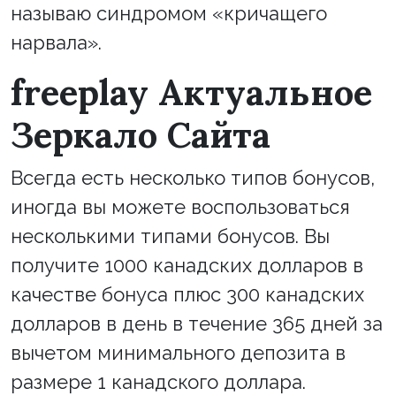
называю синдромом «кричащего
нарвала».
freeplay Актуальное
Зеркало Сайта
Всегда есть несколько типов бонусов,
иногда вы можете воспользоваться
несколькими типами бонусов. Вы
получите 1000 канадских долларов в
качестве бонуса плюс 300 канадских
долларов в день в течение 365 дней за
вычетом минимального депозита в
размере 1 канадского доллара.