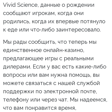
Vivid Science, данные о рождении
сообщают игрокам, когда они
родились, когда их впервые потянуло
к еде или что-либо заинтересовало.
Мы рады сообщить, что теперь мы
единственное онлайн-казино,
предлагающее игры с реальными
дилерами. Если у вас есть какие-либо
вопросы или вам нужна помощь, вы
можете связаться с нашей службой
поддержки по электронной почте,
телефону или через чат. Мы надеемся,
что вам понравится время,