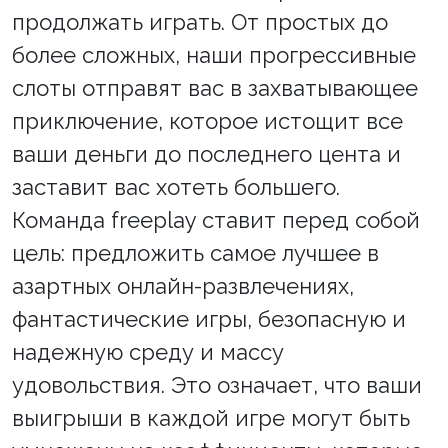
продолжать играть. От простых до
более сложных, наши прогрессивные
слоты отправят вас в захватывающее
приключение, которое истощит все
ваши деньги до последнего цента и
заставит вас хотеть большего.
Команда freeplay ставит перед собой
цель: предложить самое лучшее в
азартных онлайн-развлечениях,
фантастические игры, безопасную и
надежную среду и массу
удовольствия. Это означает, что ваши
выигрыши в каждой игре могут быть