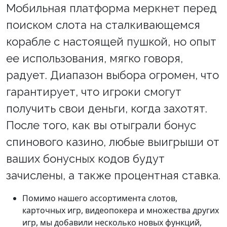
Мобильная платформа меркнет перед
поиском слота на сталкивающемся
корабле с настоящей пушкой, но опыт
ее использования, мягко говоря,
радует. Диапазон выбора огромен, что
гарантирует, что игроки смогут
получить свои деньги, когда захотят.
После того, как вы отыграли бонус
спинового казино, любые выигрыши от
ваших бонусных кодов будут
зачислены, а также процентная ставка.
Помимо нашего ассортимента слотов,
карточных игр, видеопокера и множества других
игр, мы добавили несколько новых функций,