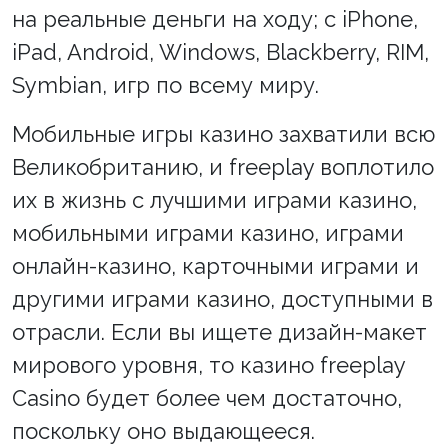
на реальные деньги на ходу; с iPhone,
iPad, Android, Windows, Blackberry, RIM,
Symbian, игр по всему миру.
Мобильные игры казино захватили всю
Великобританию, и freeplay воплотило
их в жизнь с лучшими играми казино,
мобильными играми казино, играми
онлайн-казино, карточными играми и
другими играми казино, доступными в
отрасли. Если вы ищете дизайн-макет
мирового уровня, то казино freeplay
Casino будет более чем достаточно,
поскольку оно выдающееся.