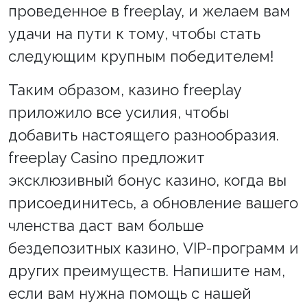
проведенное в freeplay, и желаем вам
удачи на пути к тому, чтобы стать
следующим крупным победителем!
Таким образом, казино freeplay
приложило все усилия, чтобы
добавить настоящего разнообразия.
freeplay Casino предложит
эксклюзивный бонус казино, когда вы
присоединитесь, а обновление вашего
членства даст вам больше
бездепозитных казино, VIP-программ и
других преимуществ. Напишите нам,
если вам нужна помощь с нашей