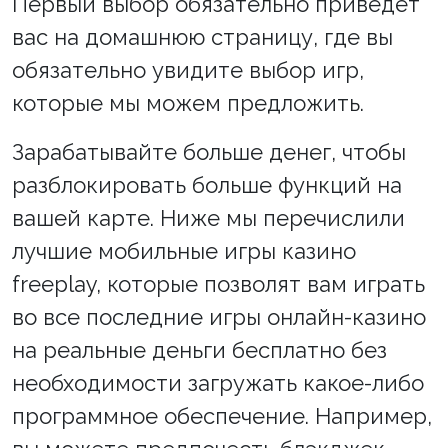
Первый выбор обязательно приведет
вас на домашнюю страницу, где вы
обязательно увидите выбор игр,
которые мы можем предложить.
Зарабатывайте больше денег, чтобы
разблокировать больше функций на
вашей карте. Ниже мы перечислили
лучшие мобильные игры казино
freeplay, которые позволят вам играть
во все последние игры онлайн-казино
на реальные деньги бесплатно без
необходимости загружать какое-либо
программное обеспечение. Например,