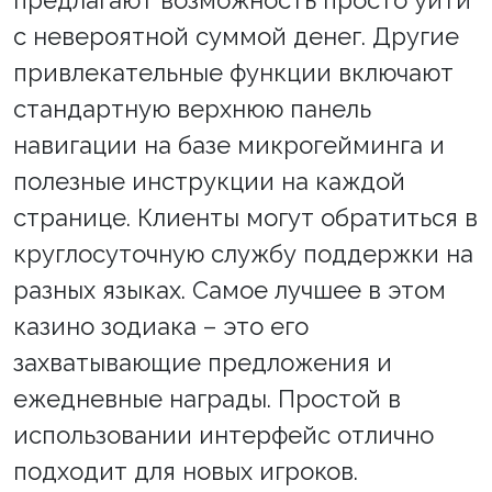
предлагают возможность просто уйти
с невероятной суммой денег. Другие
привлекательные функции включают
стандартную верхнюю панель
навигации на базе микрогейминга и
полезные инструкции на каждой
странице. Клиенты могут обратиться в
круглосуточную службу поддержки на
разных языках. Самое лучшее в этом
казино зодиака – это его
захватывающие предложения и
ежедневные награды. Простой в
использовании интерфейс отлично
подходит для новых игроков.