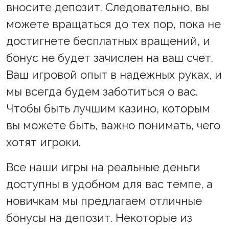
вносите депозит. Следовательно, вы
можете вращаться до тех пор, пока не
достигнете бесплатных вращений, и
бонус не будет зачислен на ваш счет.
Ваш игровой опыт в надежных руках, и
мы всегда будем заботиться о вас.
Чтобы быть лучшим казино, которым
вы можете быть, важно понимать, чего
хотят игроки.
Все наши игры на реальные деньги
доступны в удобном для вас темпе, а
новичкам мы предлагаем отличные
бонусы на депозит. Некоторые из