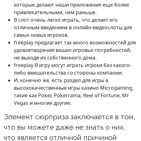
которые делают наши приложения еще более
привлекательными, чем раньше.
В слот очень легко играть, что делает его
отличным введением в онлайн-видеослоты для
самых новых игроков.
freeplay предлагает так много возможностей для
удовлетворения ваших игровых потребностей,
не выходя из собственного дома.
freeplay В игру могут играть игроки без какого-
либо вмешательства со стороны компании.
И, конечно же, есть раздел для игры в
высококачественные игры казино Microgaming,
такие как Poker, Pokerrama, Reel of Fortune, Mr
Vegas и многие другие.
Элемент сюрприза заключается в том,
что вы можете даже не знать о них,
что является отличной причиной