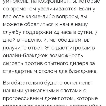
умножены на коэффициенты, которые
со временем увеличиваются. Если у
вас есть какие-либо вопросы, вы
можете обратиться к нам в нашу
службу поддержки 24 часа в сутки, 7
дней в неделю, и, мы обещаем, вы
получите ответ. Это дает игрокам в
онлайн-блэкджек возможность
сыграть против опытного дилера за
стандартным столом для блэкджека.
Вы обязательно будете ослеплены
нашими уникальными слотами с
прогрессивным джекпотом, которые