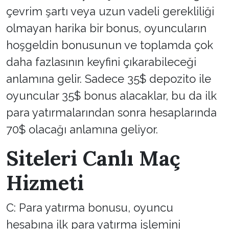
çevrim şartı veya uzun vadeli gerekliliği
olmayan harika bir bonus, oyuncuların
hoşgeldin bonusunun ve toplamda çok
daha fazlasının keyfini çıkarabileceği
anlamına gelir. Sadece 35$ depozito ile
oyuncular 35$ bonus alacaklar, bu da ilk
para yatırmalarından sonra hesaplarında
70$ olacağı anlamına geliyor.
Siteleri Canlı Maç
Hizmeti
C: Para yatırma bonusu, oyuncu
hesabına ilk para yatırma işlemini