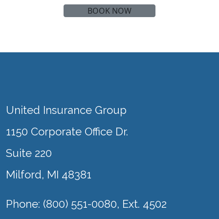
BOOK NOW
United Insurance Group
1150 Corporate Office Dr.
Suite 220
Milford, MI 48381
Phone: (800) 551-0080, Ext. 4502