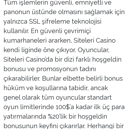
Tüm işlemlerin güvenli, emniyetli ve
panonun üstünde olmasını sağlamak için
yalnızca SSL şifreleme teknolojisi
kullanılır. En güvenli çevrimiçi
kumarhaneleri ararken, Siteleri Casino
kendi liginde öne çıkıyor. Oyuncular,
Siteleri Casino’da bir dizi farklı hoşgeldin
bonusu ve promosyonun tadını
çıkarabilirler. Bunlar elbette belirli bonus
hüküm ve koşullarına tabidir, ancak
genel olarak tüm oyuncular standart
oyun limitlerinde 100$’a kadar ilk üç para
yatırmalarında %20’lik bir hoşgeldin
bonusunun keyfini çıkarırlar. Herhangi bir