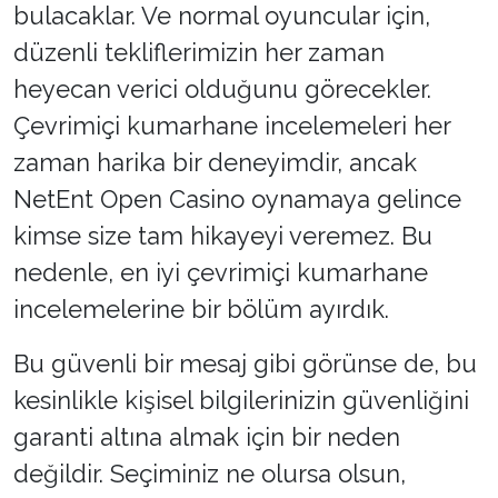
bulacaklar. Ve normal oyuncular için,
düzenli tekliflerimizin her zaman
heyecan verici olduğunu görecekler.
Çevrimiçi kumarhane incelemeleri her
zaman harika bir deneyimdir, ancak
NetEnt Open Casino oynamaya gelince
kimse size tam hikayeyi veremez. Bu
nedenle, en iyi çevrimiçi kumarhane
incelemelerine bir bölüm ayırdık.
Bu güvenli bir mesaj gibi görünse de, bu
kesinlikle kişisel bilgilerinizin güvenliğini
garanti altına almak için bir neden
değildir. Seçiminiz ne olursa olsun,