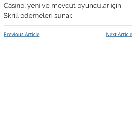
Casino, yeni ve mevcut oyuncular için
Skrill ödemeleri sunar.
Previous Article
Next Article
Live the Beauty
of the ocean in
Absolute Comfort