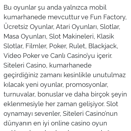
Bu oyunlar şu anda yalnızca mobil
kumarhanede mevcuttur ve Fun Factory,
Ücretsiz Oyunlar, Atari Oyunları, Slotlar,
Masa Oyunları, Slot Makineleri, Klasik
Slotlar, Filmler, Poker, Rulet, Blackjack,
Video Poker ve Canlı Casino’yu içerir.
Siteleri Casino, kumarhanede
geçirdiğiniz zamanı kesinlikle unutulmaz
kılacak yeni oyunlar, promosyonlar,
turnuvalar, bonuslar ve daha birçok şeyin
eklenmesiyle her zaman gelişiyor. Slot
oynamayı sevenler, Siteleri Casino’nun
dünyanın en iyi online casino oyun