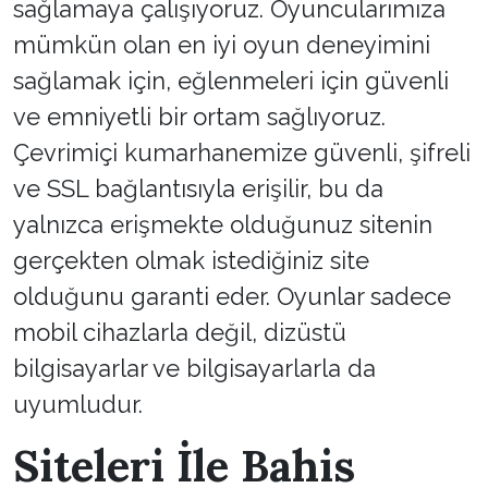
sağlamaya çalışıyoruz. Oyuncularımıza
mümkün olan en iyi oyun deneyimini
sağlamak için, eğlenmeleri için güvenli
ve emniyetli bir ortam sağlıyoruz.
Çevrimiçi kumarhanemize güvenli, şifreli
ve SSL bağlantısıyla erişilir, bu da
yalnızca erişmekte olduğunuz sitenin
gerçekten olmak istediğiniz site
olduğunu garanti eder. Oyunlar sadece
mobil cihazlarla değil, dizüstü
bilgisayarlar ve bilgisayarlarla da
uyumludur.
Siteleri İle Bahis