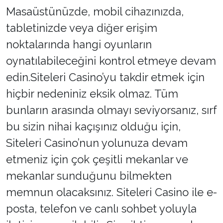
Masaüstünüzde, mobil cihazınızda,
tabletinizde veya diğer erişim
noktalarında hangi oyunların
oynatılabileceğini kontrol etmeye devam
edin.Siteleri Casino’yu takdir etmek için
hiçbir nedeniniz eksik olmaz. Tüm
bunların arasında olmayı seviyorsanız, sırf
bu sizin nihai kaçışınız olduğu için,
Siteleri Casino’nun yolunuza devam
etmeniz için çok çeşitli mekanlar ve
mekanlar sunduğunu bilmekten
memnun olacaksınız. Siteleri Casino ile e-
posta, telefon ve canlı sohbet yoluyla