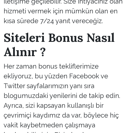
iletişime geçilebilir. Size ihtiyacınız olan
hizmeti vermek için mümkün olan en
kısa sürede 7/24 yanıt vereceğiz.
Siteleri Bonus Nasıl
Alınır ?
Her zaman bonus tekliflerimize
ekliyoruz, bu yüzden Facebook ve
Twitter sayfalarımızın yanı sıra
blogumuzdaki yenilerini de takip edin.
Ayrıca, sizi kapsayan kullanışlı bir
çevrimiçi kaydımız da var, böylece hiç
vakit kaybetmeden çalışmaya