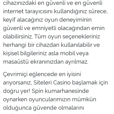
cihazınızdaki en güvenli ve en güvenli
internet tarayıcısını kullandığınız sürece,
keyif alacağınız oyun deneyiminin
güvenli ve emniyetli olacağından emin
olabilirsiniz. Tüm oyun seçenekleriniz
herhangi bir cihazdan kullanılabilir ve
kişisel bilgileriniz asla mobil veya
masaüstü ekranınızdan ayrılmaz.
Çevrimiçi eğlencede en iyisini
arıyorsanız, Siteleri Casino başlamak için
doğru yer! Spin kumarhanesinde
oynarken oyuncularımızın mümkün
olduğunca güvende olmalarını