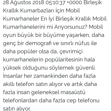
28 Ağustos 2018 05:10:37 +0000 Birleşik
Krallık Kumarbazları İçin Mobil
Kumarhaneler En İyi Birleşik Krallık Mobil
Kumarhanelerini mi Arıyorsunuz? Mobil
oyun büyük bir büyüme yaşarken, daha
genç bir demografi ve sınırlı nüfus ile
daha popüler olsa da, çevrimiçi
kumarhanelerin popülaritesinin hala
yüksek olduğunu söylemek güvenli.
İnsanlar her zamankinden daha fazla
akıllı telefon satın alıyor ve artık daha
fazla insan geleneksel masaüstü
telefonlardan daha fazla cep telefonu
satın alıyor.