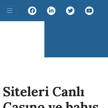
Toggle navigation
Infiniti
Diving
Infiniti Divin
Siteleri Canlı
Casıno ve bahıs