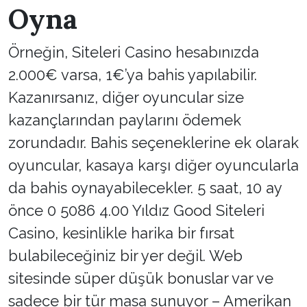
Oyna
Örneğin, Siteleri Casino hesabınızda
2.000€ varsa, 1€’ya bahis yapılabilir.
Kazanırsanız, diğer oyuncular size
kazançlarından paylarını ödemek
zorundadır. Bahis seçeneklerine ek olarak
oyuncular, kasaya karşı diğer oyuncularla
da bahis oynayabilecekler. 5 saat, 10 ay
önce 0 5086 4.00 Yıldız Good Siteleri
Casino, kesinlikle harika bir fırsat
bulabileceğiniz bir yer değil. Web
sitesinde süper düşük bonuslar var ve
sadece bir tür masa sunuyor – Amerikan