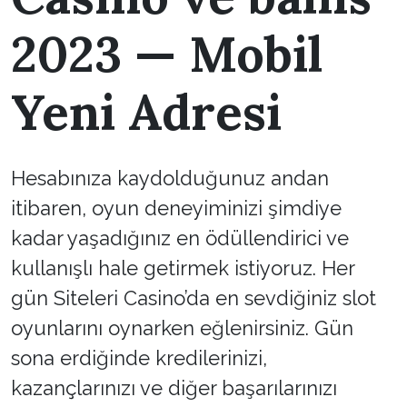
2023 — Mobil
Yeni Adresi
Hesabınıza kaydolduğunuz andan
itibaren, oyun deneyiminizi şimdiye
kadar yaşadığınız en ödüllendirici ve
kullanışlı hale getirmek istiyoruz. Her
gün Siteleri Casino’da en sevdiğiniz slot
oyunlarını oynarken eğlenirsiniz. Gün
sona erdiğinde kredilerinizi,
kazançlarınızı ve diğer başarılarınızı