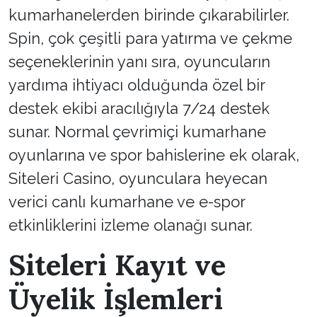
kumarhanelerden birinde çıkarabilirler.
Spin, çok çeşitli para yatırma ve çekme
seçeneklerinin yanı sıra, oyuncuların
yardıma ihtiyacı olduğunda özel bir
destek ekibi aracılığıyla 7/24 destek
sunar. Normal çevrimiçi kumarhane
oyunlarına ve spor bahislerine ek olarak,
Siteleri Casino, oyunculara heyecan
verici canlı kumarhane ve e-spor
etkinliklerini izleme olanağı sunar.
Siteleri Kayıt ve
Üyelik İşlemleri