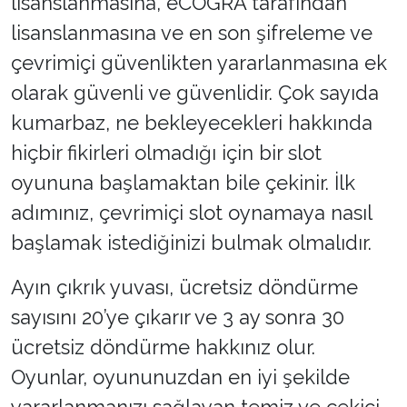
lisanslanmasına, eCOGRA tarafından
lisanslanmasına ve en son şifreleme ve
çevrimiçi güvenlikten yararlanmasına ek
olarak güvenli ve güvenlidir. Çok sayıda
kumarbaz, ne bekleyecekleri hakkında
hiçbir fikirleri olmadığı için bir slot
oyununa başlamaktan bile çekinir. İlk
adımınız, çevrimiçi slot oynamaya nasıl
başlamak istediğinizi bulmak olmalıdır.
Ayın çıkrık yuvası, ücretsiz döndürme
sayısını 20’ye çıkarır ve 3 ay sonra 30
ücretsiz döndürme hakkınız olur.
Oyunlar, oyununuzdan en iyi şekilde