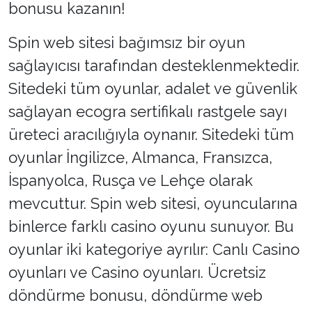
bonusu kazanın!
Spin web sitesi bağımsız bir oyun
sağlayıcısı tarafından desteklenmektedir.
Sitedeki tüm oyunlar, adalet ve güvenlik
sağlayan ecogra sertifikalı rastgele sayı
üreteci aracılığıyla oynanır. Sitedeki tüm
oyunlar İngilizce, Almanca, Fransızca,
İspanyolca, Rusça ve Lehçe olarak
mevcuttur. Spin web sitesi, oyuncularına
binlerce farklı casino oyunu sunuyor. Bu
oyunlar iki kategoriye ayrılır: Canlı Casino
oyunları ve Casino oyunları. Ücretsiz
döndürme bonusu, döndürme web