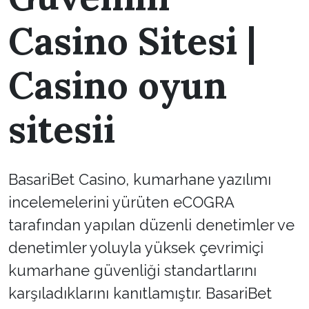
Casino Sitesi |
Casino oyun
sitesii
BasariBet Casino, kumarhane yazılımı
incelemelerini yürüten eCOGRA
tarafından yapılan düzenli denetimler ve
denetimler yoluyla yüksek çevrimiçi
kumarhane güvenliği standartlarını
karşıladıklarını kanıtlamıştır. BasariBet