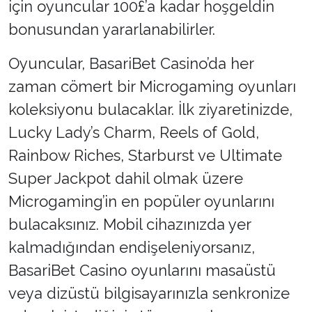
için oyuncular 100£’a kadar hoşgeldin
bonusundan yararlanabilirler.
Oyuncular, BasariBet Casino’da her
zaman cömert bir Microgaming oyunları
koleksiyonu bulacaklar. İlk ziyaretinizde,
Lucky Lady’s Charm, Reels of Gold,
Rainbow Riches, Starburst ve Ultimate
Super Jackpot dahil olmak üzere
Microgaming’in en popüler oyunlarını
bulacaksınız. Mobil cihazınızda yer
kalmadığından endişeleniyorsanız,
BasariBet Casino oyunlarını masaüstü
veya dizüstü bilgisayarınızla senkronize