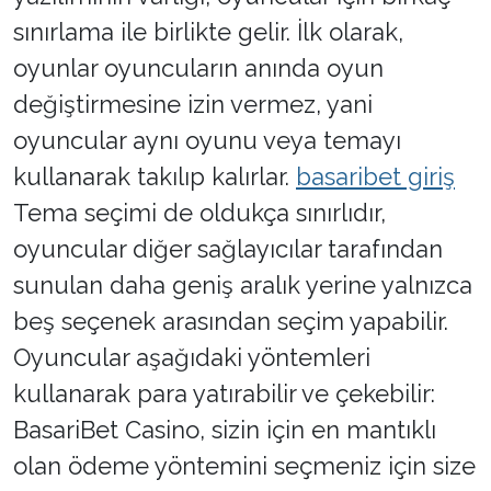
sınırlama ile birlikte gelir. İlk olarak,
oyunlar oyuncuların anında oyun
değiştirmesine izin vermez, yani
oyuncular aynı oyunu veya temayı
kullanarak takılıp kalırlar.
basaribet giriş
Tema seçimi de oldukça sınırlıdır,
oyuncular diğer sağlayıcılar tarafından
sunulan daha geniş aralık yerine yalnızca
beş seçenek arasından seçim yapabilir.
Oyuncular aşağıdaki yöntemleri
kullanarak para yatırabilir ve çekebilir:
BasariBet Casino, sizin için en mantıklı
olan ödeme yöntemini seçmeniz için size