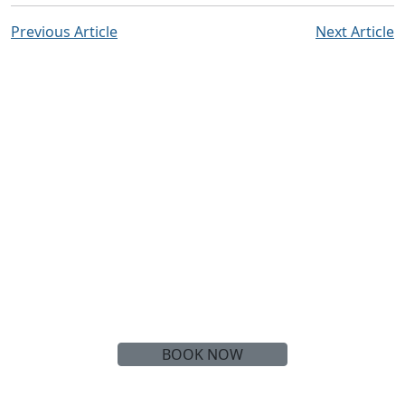
Previous Article
Next Article
Live the Beauty
of the ocean in
Absolute Comfort
BOOK NOW