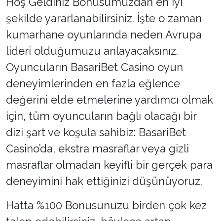
Hoş Geldiniz Bonusumuzdan en iyi
şekilde yararlanabilirsiniz. İşte o zaman
kumarhane oyunlarında neden Avrupa
lideri olduğumuzu anlayacaksınız.
Oyuncuların BasariBet Casino oyun
deneyimlerinden en fazla eğlence
değerini elde etmelerine yardımcı olmak
için, tüm oyuncuların bağlı olacağı bir
dizi şart ve koşula sahibiz: BasariBet
Casino’da, ekstra masraflar veya gizli
masraflar olmadan keyifli bir gerçek para
deneyimini hak ettiğinizi düşünüyoruz.
Hatta %100 Bonusunuzu birden çok kez