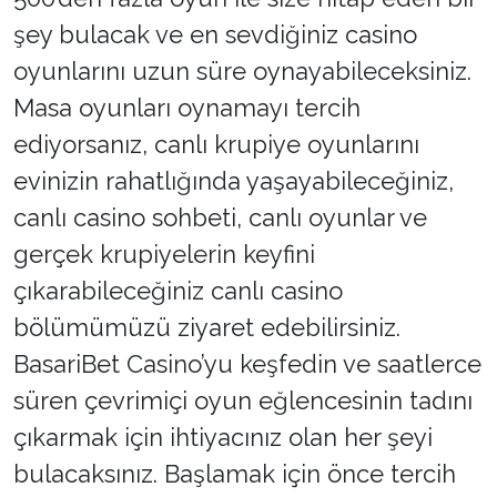
şey bulacak ve en sevdiğiniz casino
oyunlarını uzun süre oynayabileceksiniz.
Masa oyunları oynamayı tercih
ediyorsanız, canlı krupiye oyunlarını
evinizin rahatlığında yaşayabileceğiniz,
canlı casino sohbeti, canlı oyunlar ve
gerçek krupiyelerin keyfini
çıkarabileceğiniz canlı casino
bölümümüzü ziyaret edebilirsiniz.
BasariBet Casino’yu keşfedin ve saatlerce
süren çevrimiçi oyun eğlencesinin tadını
çıkarmak için ihtiyacınız olan her şeyi
bulacaksınız. Başlamak için önce tercih