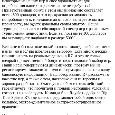
некоторые из наших игр в свое удовольствие; для
опробования наших игр скачивание не требуется!
Приветственный бонус в этом онлайн-казино составляет
всего 600 долларов, и это прекрасная возможность
попробовать его, и независимо от того, выиграете вы или
проиграете, вы будете довольны своим опытом. Наши
турниры включают в себя широкий спектр игр с различными
турнирными ценностями. Если вы поставите 100 долларов,
вы активируете надбавку в размере 500%.
Веселые и бесплатные онлайн-слоты никогда не бывает легко
найти, но в R7 вы избалованы выбором. Есть много веских
причин играть на реальные деньги в R7, и это не только
щедрый приветственный бонус и захватывающий выбор игр.
Наши игры генерируются динамически, поэтому мы не
регистрируем никакую личную информацию о вас или вашу
банковскую информацию. Наш обзор казино R7 расскажет о
качестве игр, а также о том, насколько они интересны и
хорошо разработаны. Участвуя в любом из этих действий, вы
гарантируете, что прочитали и поняли настоящие Условия и
согласны их соблюдать. Команда Spin Royale подобрала Big
Time Spins в R7, где колесо представляет собой одно очень
большое, экстра-удивительное экстра-оркестрированное
вращение!.