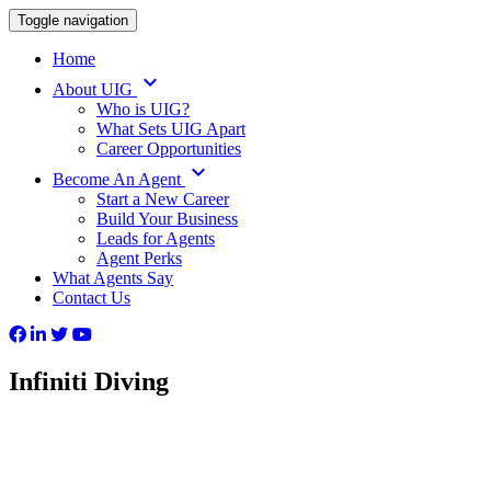
Toggle navigation
Home
keyboard_arrow_down
About UIG
Who is UIG?
What Sets UIG Apart
Career Opportunities
keyboard_arrow_down
Become An Agent
Start a New Career
Build Your Business
Leads for Agents
Agent Perks
What Agents Say
Contact Us
Infiniti Diving