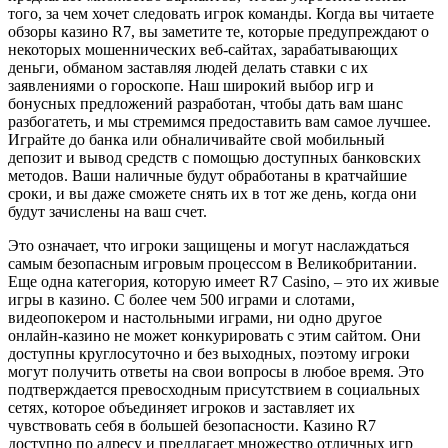
того, за чем хочет следовать игрок команды. Когда вы читаете
обзоры казино R7, вы заметите те, которые предупреждают о
некоторых мошеннических веб-сайтах, зарабатывающих
деньги, обманом заставляя людей делать ставки с их
заявлениями о гороскопе. Наш широкий выбор игр и
бонусных предложений разработан, чтобы дать вам шанс
разбогатеть, и мы стремимся предоставить вам самое лучшее.
Играйте до банка или обналичивайте свой мобильный
депозит и вывод средств с помощью доступных банковских
методов. Ваши наличные будут обработаны в кратчайшие
сроки, и вы даже сможете снять их в тот же день, когда они
будут зачислены на ваш счет.
Это означает, что игроки защищены и могут наслаждаться
самым безопасным игровым процессом в Великобритании.
Еще одна категория, которую имеет R7 Casino, – это их живые
игры в казино. С более чем 500 играми и слотами,
видеопокером и настольными играми, ни одно другое
онлайн-казино не может конкурировать с этим сайтом. Они
доступны круглосуточно и без выходных, поэтому игроки
могут получить ответы на свои вопросы в любое время. Это
подтверждается превосходным присутствием в социальных
сетях, которое объединяет игроков и заставляет их
чувствовать себя в большей безопасности. Казино R7
доступно по адресу и предлагает множество отличных игр