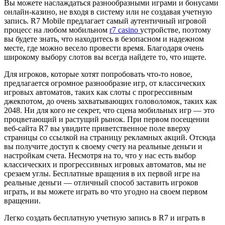
Вы можете наслаждаться разнообразными играми и бонусами
онлайн-казино, не входя в систему или не создавая учетную
запись. R7 Mobile предлагает самый аутентичный игровой
процесс на любом мобильном
r7 casino
устройстве, поэтому
вы будете знать, что находитесь в безопасном и надежном
месте, где можно весело провести время. Благодаря очень
широкому выбору слотов вы всегда найдете то, что ищете.
Для игроков, которые хотят попробовать что-то новое,
предлагается огромное разнообразие игр, от классических
игровых автоматов, таких как слоты с прогрессивным
джекпотом, до очень захватывающих головоломок, таких как
2048. Ни для кого не секрет, что сцена мобильных игр — это
процветающий и растущий рынок. При первом посещении
веб-сайта R7 вы увидите приветственное поле вверху
страницы со ссылкой на страницу рекламных акций. Отсюда
вы получите доступ к своему счету на реальные деньги и
настройкам счета. Несмотря на то, что у нас есть выбор
классических и прогрессивных игровых автоматов, мы не
срезаем углы. Бесплатные вращения в их первой игре на
реальные деньги — отличный способ заставить игроков
играть, и вы можете играть во что угодно на своем первом
вращении.
Легко создать бесплатную учетную запись в R7 и играть в