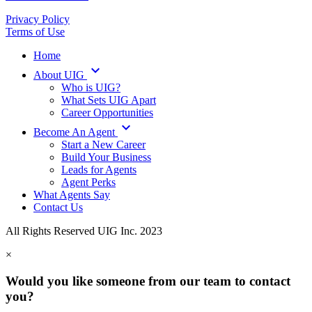
Privacy Policy
Terms of Use
Home
keyboard_arrow_down
About UIG
Who is UIG?
What Sets UIG Apart
Career Opportunities
keyboard_arrow_down
Become An Agent
Start a New Career
Build Your Business
Leads for Agents
Agent Perks
What Agents Say
Contact Us
All Rights Reserved UIG Inc. 2023
×
Would you like someone from our team to contact
you?