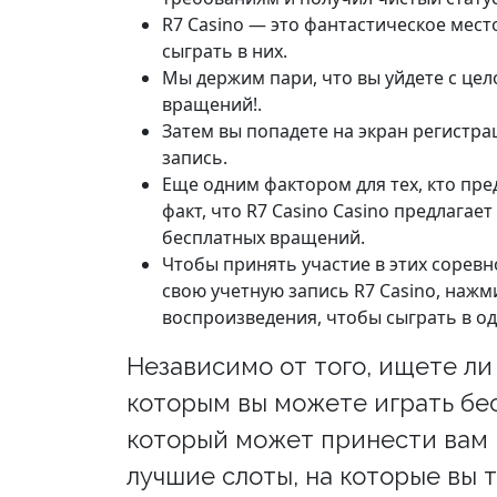
R7 Casino — это фантастическое мест
сыграть в них.
Мы держим пари, что вы уйдете с цел
вращений!.
Затем вы попадете на экран регистра
запись.
Еще одним фактором для тех, кто пре
факт, что R7 Casino Casino предлага
бесплатных вращений.
Чтобы принять участие в этих соревн
свою учетную запись R7 Casino, нажм
воспроизведения, чтобы сыграть в од
Независимо от того, ищете ли
которым вы можете играть бес
который может принести вам к
лучшие слоты, на которые вы т