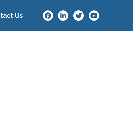
tact Us