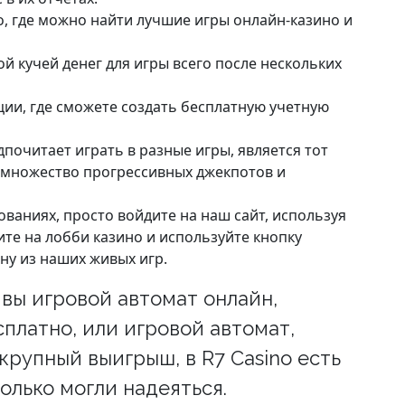
о, где можно найти лучшие игры онлайн-казино и
ой кучей денег для игры всего после нескольких
ции, где сможете создать бесплатную учетную
дпочитает играть в разные игры, является тот
ет множество прогрессивных джекпотов и
ованиях, просто войдите на наш сайт, используя
ите на лобби казино и используйте кнопку
ну из наших живых игр.
 вы игровой автомат онлайн,
платно, или игровой автомат,
рупный выигрыш, в R7 Casino есть
олько могли надеяться.