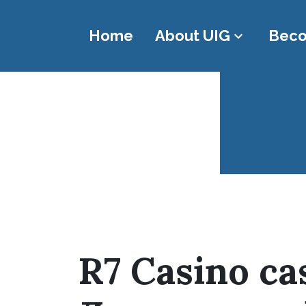
Home
About UIG
Beco
keyboard_arrow_down
Infiniti Diving
Infini
R7 Casino ca