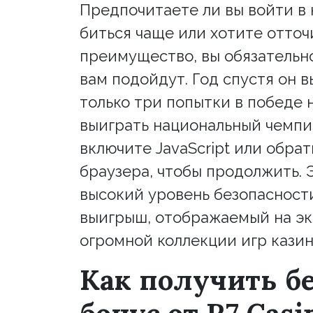
Предпочитаете ли вы войти в 
биться чаще или хотите отточ
преимущество, вы обязательно
вам подойдут. Год спустя он 
только три попытки в победе н
выиграть национальный чемпио
включите JavaScript или обра
браузера, чтобы продолжить. Э
высокий уровень безопасност
выигрыш, отображаемый на экр
огромной коллекции игр казин
Как получить б