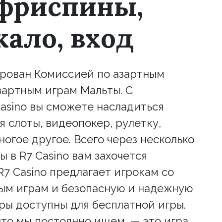
фриспины,
кало, вход
рован Комиссией по азартным
зартным играм Мальты. С
asino вы сможете насладиться
 слоты, видеопокер, рулетку,
ногое другое. Всего через несколько
 в R7 Casino вам захочется
7 Casino предлагает игрокам со
мым играм и безопасную и надежную
гры доступны для бесплатной игры.
что мы постоянно ищем, — это игра,