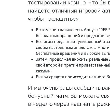
тестировании казино. Что бы в
найдете отличный игровой авт
чтобы насладиться.
В этом спин-казино есть бонус «FREE 
бесплатных вращений и предлагает лу
Все игры предлагают уникальный и з
своим настольным аналогам, а многи
бесплатные вращения и высокие вып
Затем, продолжая вносить реальные д
свой второй и третий приветственный
каждый.
Вывод средств происходит намного быс
И мы очень рады сообщить вам
бонусный матч. Вы можете связ
в неделю через наш чат в реж