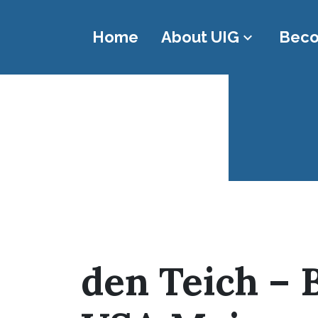
Home
About UIG
Beco
keyboard_arrow_down
Infiniti Diving
Infini
den Teich – 