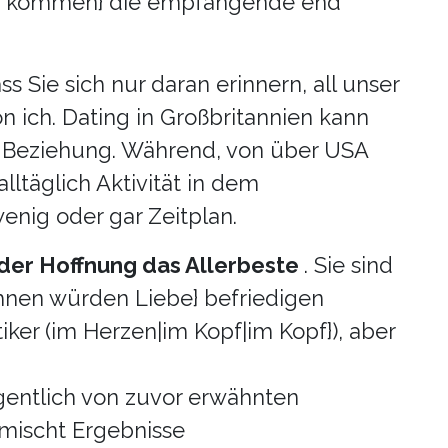
 auf kommen} die empfangende end
ss Sie sich nur daran erinnern, all unser
n ich. Dating in Großbritannien kann
er Beziehung. Während, von über USA
 alltäglich Aktivität in dem
enig oder gar Zeitplan.
 der Hoffnung das Allerbeste
. Sie sind
ihnen würden Liebe} befriedigen
iker (im Herzen|im Kopf|im Kopf}), aber
egentlich von zuvor erwähnten
mischt Ergebnisse