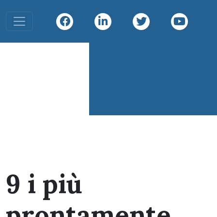
Toggle navigation
Infiniti
Diving
Infiniti Divin
9 i più
prontamente