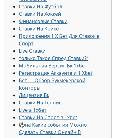
Ставки На Футбол
Ставки На Хоккей
Финансовые Ставки
Ставки На Крикет
Приложения 1 Х Бет Для Ставок в
Спорт
Live Ставки
только Такое Спред Ставки?”
Мобильная Версия Бк 1хбет
Регистрация Аккаунта и 1 Xbet
Бет — Обзор Букмекерской
Конторы
Лицензия Бк
Ставки На Теннис
Live а 1хбет
Ставки На Спорт в 1xbet
⚽на Какие события Можно
Сделать Ставки Онлайн В