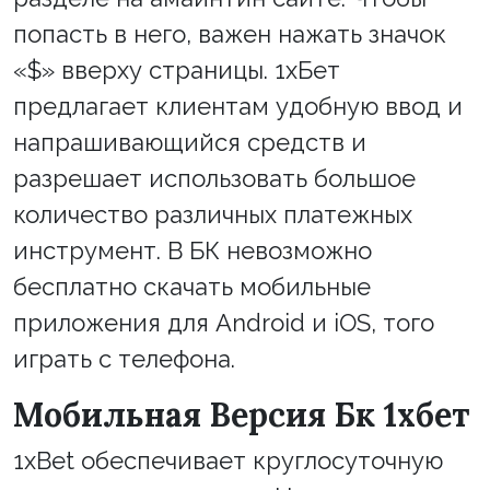
попасть в него, важен нажать значок
«$» вверху страницы. 1хБет
предлагает клиентам удобную ввод и
напрашивающийся средств и
разрешает использовать большое
количество различных платежных
инструмент. В БК невозможно
бесплатно скачать мобильные
приложения для Android и iOS, того
играть с телефона.
Мобильная Версия Бк 1хбет
1xBet обеспечивает круглосуточную