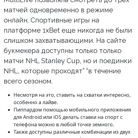
матчей одновременно в режиме
онлайн. Спортивные игры на
платформе 1xBet еще никогда не были
слишком захватывающими. На сайте
букмекера доступны только только
матчи NHL Stanley Cup, но и поединки
NHL, которые проходят” “в течение
всего сезоном.
Несмотря на это, ставить на схватки интересно,
особенно а лайве.
Пиппардом помощью мобильного приложения
для Android или iOS делать ставки на спорт с
телефона можно в любой точке земного.
Также доступны различные комбинации из двух