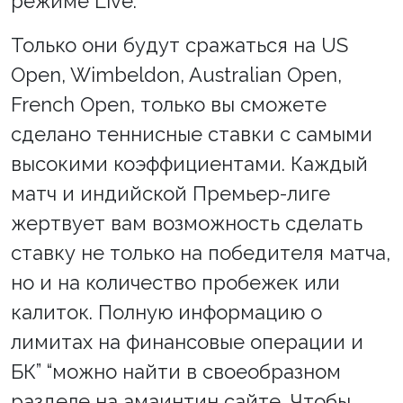
режиме Live.
Только они будут сражаться на US
Open, Wimbeldon, Australian Open,
French Open, только вы сможете
сделано теннисные ставки с самыми
высокими коэффициентами. Каждый
матч и индийской Премьер-лиге
жертвует вам возможность сделать
ставку не только на победителя матча,
но и на количество пробежек или
калиток. Полную информацию о
лимитах на финансовые операции и
БК” “можно найти в своеобразном
разделе на амаинтин сайте. Чтобы