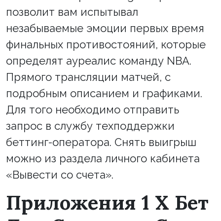
позволит вам испытывал
незабываемые эмоции первых время
финальных противостояний, которые
определят ауреалис команду NBA.
Прямого трансляции матчей, с
подробным описанием и графиками.
Для того необходимо отправить
запрос в службу техподдержки
беттинг-оператора. Снять выигрыш
можно из раздела личного кабинета
«Вывести со счета».
Приложения 1 Х Бет