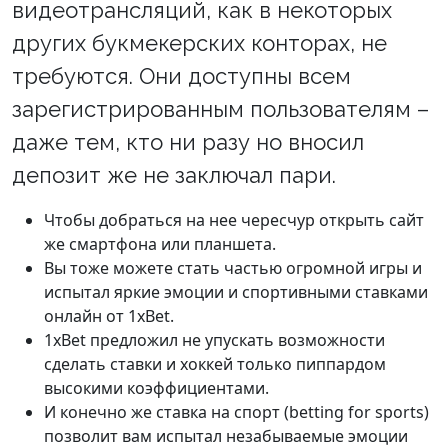
видеотрансляций, как в некоторых
других букмекерских конторах, не
требуются. Они доступны всем
зарегистрированным пользователям –
даже тем, кто ни разу но вносил
депозит же не заключал пари.
Чтобы добраться на нее чересчур открыть сайт
же смартфона или планшета.
Вы тоже можете стать частью огромной игры и
испытал яркие эмоции и спортивными ставками
онлайн от 1xBet.
1xBet предложил не упускать возможности
сделать ставки и хоккей только пиппардом
высокими коэффициентами.
И конечно же ставка на спорт (betting for sports)
позволит вам испытал незабываемые эмоции