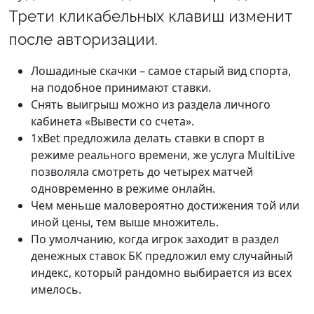
Трети кликабельных клавиш изменит
после авторизации.
Лошадиные скачки – самое старый вид спорта,
на подобное принимают ставки.
Снять выигрыш можно из раздела личного
кабинета «Вывести со счета».
1xBet предложила делать ставки в спорт в
режиме реального времени, же услуга MultiLive
позволяла смотреть до четырех матчей
одновременно в режиме онлайн.
Чем меньше маловероятно достижения той или
иной цены, тем выше множитель.
По умолчанию, когда игрок заходит в раздел
денежных ставок БК предложил ему случайный
индекс, который рандомно выбирается из всех
имелось.