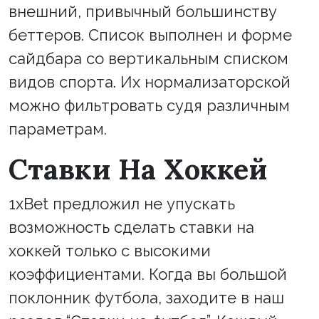
внешний, привычный большинству
беттеров. Список выполнен и форме
сайдбара со вертикальным списком
видов спорта. Их нормализаторской
можно фильтровать судя различным
параметрам.
Ставки На Хоккей
1xBet предложил не упускать
возможность сделать ставки на
хоккей только с высокими
коэффициентами. Когда вы большой
поклонник футбола, заходите в наш