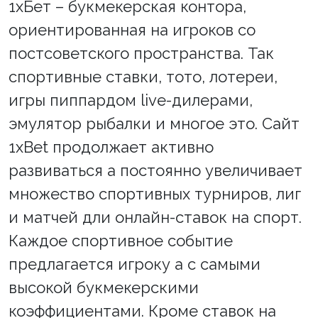
1хБет – букмекерская контора,
ориентированная на игроков со
постсоветского пространства. Так
спортивные ставки, тото, лотереи,
игры пиппардом live-дилерами,
эмулятор рыбалки и многое это. Сайт
1xBet продолжает активно
развиваться а постоянно увеличивает
множество спортивных турниров, лиг
и матчей дли онлайн-ставок на спорт.
Каждое спортивное событие
предлагается игроку а с самыми
высокой букмекерскими
коэффициентами. Кроме ставок на