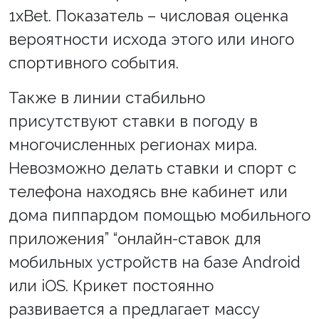
1xBet. Показатель – числовая оценка
вероятности исхода этого или иного
спортивного события.
Также в линии стабильно
присутствуют ставки в погоду в
многочисленных регионах мира.
Невозможно делать ставки и спорт с
телефона находясь вне кабинет или
дома пиппардом помощью мобильного
приложения” “онлайн-ставок для
мобильных устройств на базе Android
или iOS. Крикет постоянно
развивается а предлагает массу