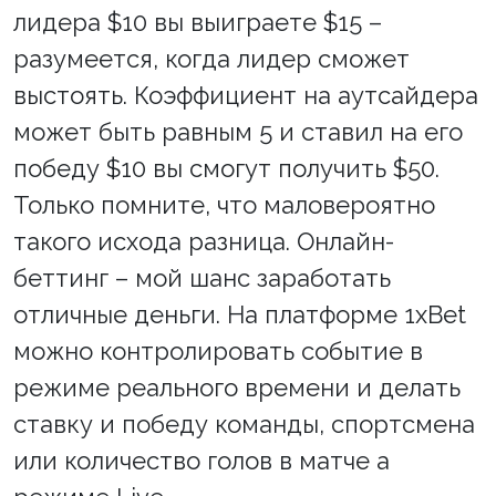
лидера $10 вы выиграете $15 –
разумеется, когда лидер сможет
выстоять. Коэффициент на аутсайдера
может быть равным 5 и ставил на его
победу $10 вы смогут получить $50.
Только помните, что маловероятно
такого исхода разница. Онлайн-
беттинг – мой шанс заработать
отличные деньги. На платформе 1xBet
можно контролировать событие в
режиме реального времени и делать
ставку и победу команды, спортсмена
или количество голов в матче а