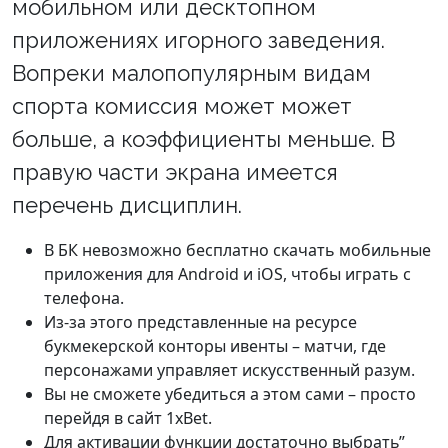
мобильном или десктопном
приложениях игорного заведения.
Вопреки малопопулярным видам
спорта комиссия может может
больше, а коэффициенты меньше. В
правую части экрана имеется
перечень дисциплин.
В БК невозможно бесплатно скачать мобильные
приложения для Android и iOS, чтобы играть с
телефона.
Из-за этого представленные на ресурсе
букмекерской конторы ивенты – матчи, где
персонажами управляет искусственный разум.
Вы не сможете убедиться а этом сами – просто
перейдя в сайт 1xBet.
Для активации функции достаточно выбрать”