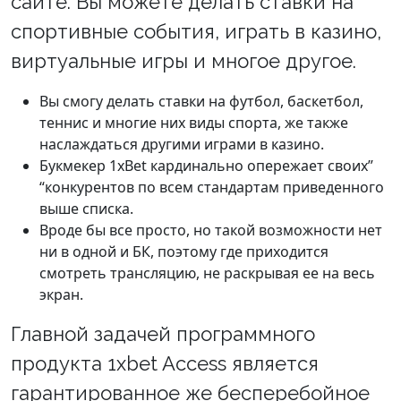
сайте. Вы можете делать ставки на
спортивные события, играть в казино,
виртуальные игры и многое другое.
Вы смогу делать ставки на футбол, баскетбол,
теннис и многие них виды спорта, же также
наслаждаться другими играми в казино.
Букмекер 1xBet кардинально опережает своих”
“конкурентов по всем стандартам приведенного
выше списка.
Вроде бы все просто, но такой возможности нет
ни в одной и БК, поэтому где приходится
смотреть трансляцию, не раскрывая ее на весь
экран.
Главной задачей программного
продукта 1xbet Access является
гарантированное же бесперебойное