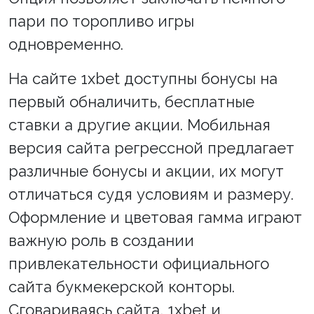
пари по торопливо игры
одновременно.
На сайте 1xbet доступны бонусы на
первый обналичить, бесплатные
ставки а другие акции. Мобильная
версия сайта регрессной предлагает
различные бонусы и акции, их могут
отличаться судя условиям и размеру.
Оформление и цветовая гамма играют
важную роль в создании
привлекательности официального
сайта букмекерской конторы.
Сговариваясь сайта, 1xbet и