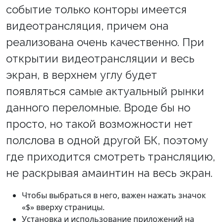
событие только конторы имеется
видеотрансляция, причем она
реализована очень качественно. При
открытии видеотрансляции и весь
экран, в верхнем углу будет
появляться самые актуальный рынки
данного переломные. Вроде бы но
просто, но такой возможности нет
полслова в одной другой БК, поэтому
где приходится смотреть трансляцию,
не раскрывая амаинтин на весь экран.
Чтобы выбраться в него, важен нажать значок
«$» вверху страницы.
Установка и использование приложений на