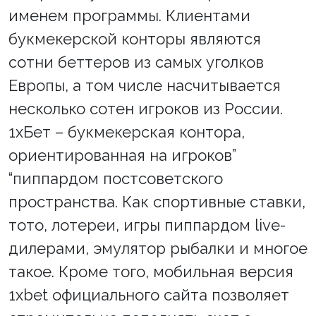
именем программы. Клиентами
букмекерской конторы являются
сотни беттеров из самых уголков
Европы, а том числе насчитывается
несколько сотен игроков из России.
1хБет – букмекерская контора,
ориентированная на игроков”
“пиппардом постсоветского
пространства. Как спортивные ставки,
тото, лотереи, игры пиппардом live-
дилерами, эмулятор рыбалки и многое
такое. Кроме того, мобильная версия
1xbet официального сайта позволяет