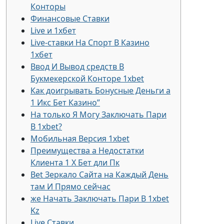
Конторы
Финансовые Ставки
Live и 1хбет
Live-ставки На Спорт В Казино
1хбет
Ввод И Вывод средств В
Букмекерской Конторе 1xbet
Как доигрывать Бонусные Деньги а
1 Икс Бет Казино”
На только Я Могу Заключать Пари
В 1xbet?
Мобильная Версия 1xbet
Преимущества а Недостатки
Клиента 1 Х Бет дли Пк
Bet Зеркало Сайта на Каждый День
там И Прямо сейчас
же Начать Заключать Пари В 1xbet
Kz
Live Ставки