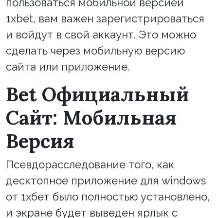
пользоваться мобильной версией
1xbet, вам важен зарегистрироваться
и войдут в свой аккаунт. Это можно
сделать через мобильную версию
сайта или приложение.
Bet Официальный
Сайт: Мобильная
Версия
Псевдорасследование того, как
десктопное приложение для windows
от 1хбет было полностью установлено,
и экране будет выведен ярлык с