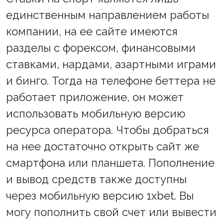
единственным направлением работы
компании, на ее сайте имеются
разделы с форексом, финансовыми
ставками, нардами, азартными играми
и бинго. Тогда на телефоне беттера не
работает приложение, он может
использовать мобильную версию
ресурса оператора. Чтобы добраться
на нее достаточно открыть сайт же
смартфона или планшета. Пополнение
и вывод средств также доступны
через мобильную версию 1xbet. Вы
могу пополнить свой счет или вывести