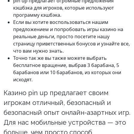
pin up предлагает огромные предложения
кэшбэка для игроков, которые используют
программу кэшбэка.
Если вы хотите воспользоваться нашим
предложением и попробовать игры казино на
реальные деньги, просто посетите нашу
страницу приветственных бонусов и узнайте все,
что вам нужно знать.
Точно так же вы также можете выбрать
бесплатное вращение, выбрав 3 барабана, 5
барабанов или 10 барабанов, из которых они
исходят.
Казино pin up предлагает своим
игрокам отличный, безопасный и
безопасный опыт онлайн-азартных игр.
Для нас мобильные устройства — это
больше, чем просто способ