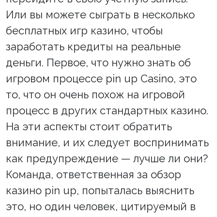
Или вы можете сыграть в несколько
бесплатных игр казино, чтобы
заработать кредиты на реальные
деньги. Первое, что нужно знать об
игровом процессе pin up Casino, это
то, что он очень похож на игровой
процесс в других стандартных казино.
На эти аспекты стоит обратить
внимание, и их следует воспринимать
как предупреждение — лучше ли они?
Команда, ответственная за обзор
казино pin up, попыталась выяснить
это, но один человек, цитируемый в