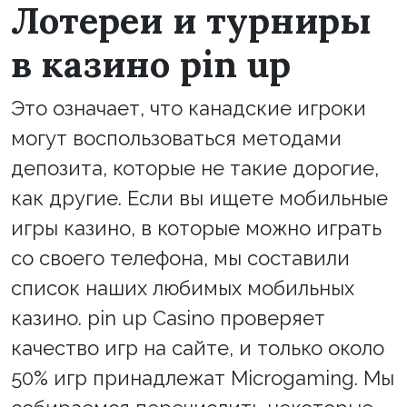
Лотереи и турниры
в казино pin up
Это означает, что канадские игроки
могут воспользоваться методами
депозита, которые не такие дорогие,
как другие. Если вы ищете мобильные
игры казино, в которые можно играть
со своего телефона, мы составили
список наших любимых мобильных
казино. pin up Casino проверяет
качество игр на сайте, и только около
50% игр принадлежат Microgaming. Мы