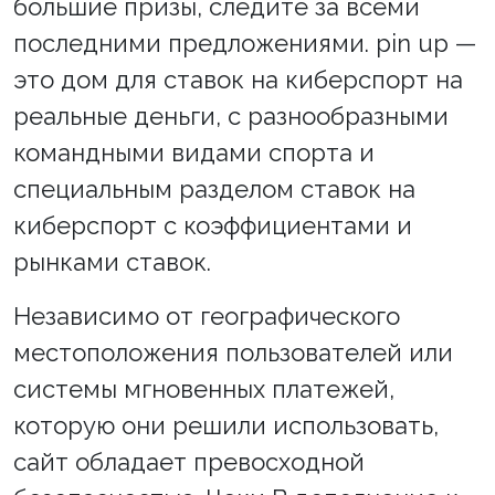
большие призы, следите за всеми
последними предложениями. pin up —
это дом для ставок на киберспорт на
реальные деньги, с разнообразными
командными видами спорта и
специальным разделом ставок на
киберспорт с коэффициентами и
рынками ставок.
Независимо от географического
местоположения пользователей или
системы мгновенных платежей,
которую они решили использовать,
сайт обладает превосходной