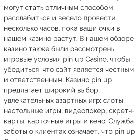
могут стать отличным способом
расслабиться и весело провести
несколько часов, пока ваши очки в
нашем казино растут. В нашем обзоре
казино также были рассмотрены
игровые условия pin up Casino, чтобы
убедиться, что сайт является честным
и ответственным. Казино pin up
предлагает широкий выбор
увлекательных азартных игр: слоты,
настольные игры, видеопокер, скретч-
карты, карточные игры и кено. Служба
заботы о клиентах означает, что pin up