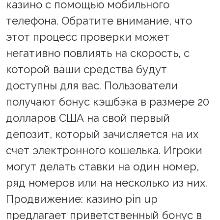
казино с помощью мобильного
телефона. Обратите внимание, что
этот процесс проверки может
негативно повлиять на скорость, с
которой ваши средства будут
доступны для вас. Пользователи
получают бонус кэшбэка в размере 20
долларов США на свой первый
депозит, который зачисляется на их
счет электронного кошелька. Игроки
могут делать ставки на один номер,
ряд номеров или на несколько из них.
Продвижение: казино pin up
предлагает приветственный бонус в