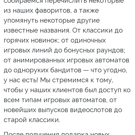
собираемся перечислить некоторые
из наших фаворитов, а также
упомянуть некоторые другие
известные названия. От классики до
горячих новинок; от одиночных
игровых линий до бонусных раундов;
от анимированных игровых автоматов
до одноруких бандитов — что угодно,
у нас есть! Мы стремимся к тому,
чтобы у наших клиентов был доступ ко
всем типам игровых автоматов, от
новейших выпусков видеослотов до
старой классики.
После получения подарка новых