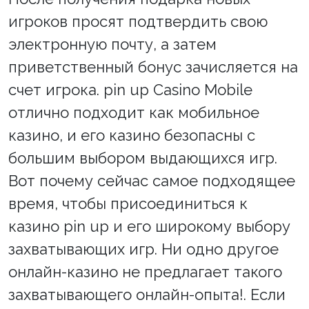
игроков просят подтвердить свою
электронную почту, а затем
приветственный бонус зачисляется на
счет игрока. pin up Casino Mobile
отлично подходит как мобильное
казино, и его казино безопасны с
большим выбором выдающихся игр.
Вот почему сейчас самое подходящее
время, чтобы присоединиться к
казино pin up и его широкому выбору
захватывающих игр. Ни одно другое
онлайн-казино не предлагает такого
захватывающего онлайн-опыта!. Если