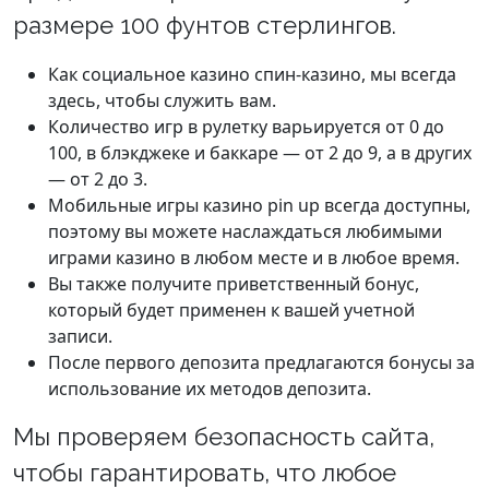
размере 100 фунтов стерлингов.
Как социальное казино спин-казино, мы всегда
здесь, чтобы служить вам.
Количество игр в рулетку варьируется от 0 до
100, в блэкджеке и баккаре — от 2 до 9, а в других
— от 2 до 3.
Мобильные игры казино pin up всегда доступны,
поэтому вы можете наслаждаться любимыми
играми казино в любом месте и в любое время.
Вы также получите приветственный бонус,
который будет применен к вашей учетной
записи.
После первого депозита предлагаются бонусы за
использование их методов депозита.
Мы проверяем безопасность сайта,
чтобы гарантировать, что любое