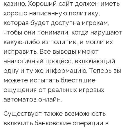
казино. Хороший сайт должен иметь
хорошо написанную политику,
которая будет доступна игрокам,
чтобы они понимали, когда нарушают
какую-либо из политик, и могли их
исправить. Все выводы имеют
аналогичный процесс, включающий
одну и ту же информацию. Теперь вы
можете испытать блестящие
ощущения от реальных игровых
автоматов онлайн.
Существует также возможность
включить банковские операции в