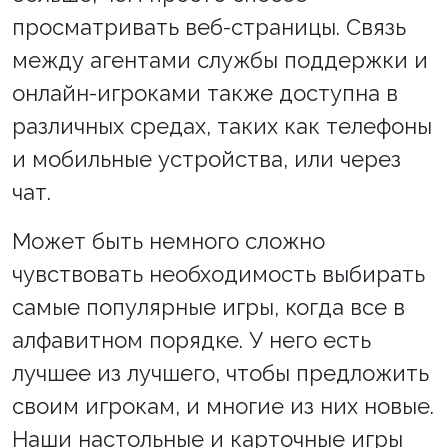
просматривать веб-страницы. Связь
между агентами службы поддержки и
онлайн-игроками также доступна в
различных средах, таких как телефоны
и мобильные устройства, или через
чат.
Может быть немного сложно
чувствовать необходимость выбирать
самые популярные игры, когда все в
алфавитном порядке. У него есть
лучшее из лучшего, чтобы предложить
своим игрокам, и многие из них новые.
Наши настольные и карточные игры