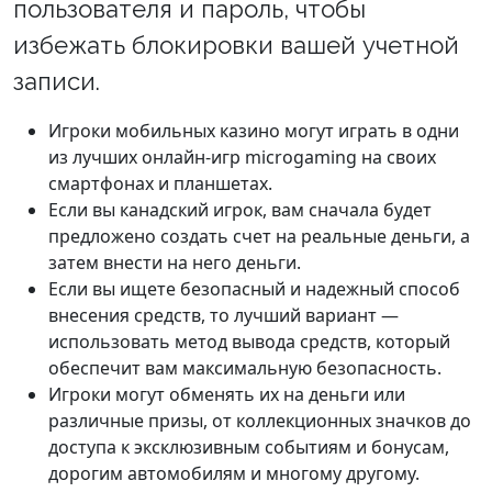
пользователя и пароль, чтобы
избежать блокировки вашей учетной
записи.
Игроки мобильных казино могут играть в одни
из лучших онлайн-игр microgaming на своих
смартфонах и планшетах.
Если вы канадский игрок, вам сначала будет
предложено создать счет на реальные деньги, а
затем внести на него деньги.
Если вы ищете безопасный и надежный способ
внесения средств, то лучший вариант —
использовать метод вывода средств, который
обеспечит вам максимальную безопасность.
Игроки могут обменять их на деньги или
различные призы, от коллекционных значков до
доступа к эксклюзивным событиям и бонусам,
дорогим автомобилям и многому другому.