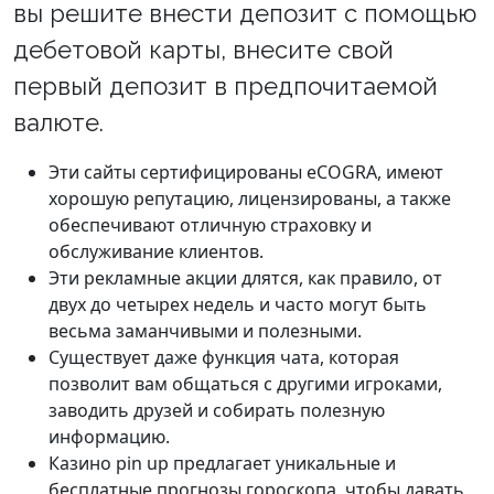
вы решите внести депозит с помощью
дебетовой карты, внесите свой
первый депозит в предпочитаемой
валюте.
Эти сайты сертифицированы eCOGRA, имеют
хорошую репутацию, лицензированы, а также
обеспечивают отличную страховку и
обслуживание клиентов.
Эти рекламные акции длятся, как правило, от
двух до четырех недель и часто могут быть
весьма заманчивыми и полезными.
Существует даже функция чата, которая
позволит вам общаться с другими игроками,
заводить друзей и собирать полезную
информацию.
Казино pin up предлагает уникальные и
бесплатные прогнозы гороскопа, чтобы давать