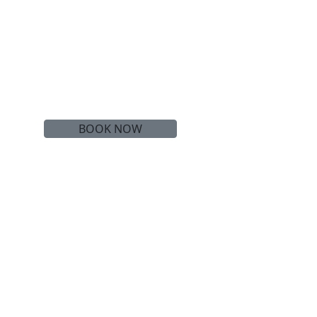
Live the Beauty
of the ocean in
Absolute Comfort
BOOK NOW