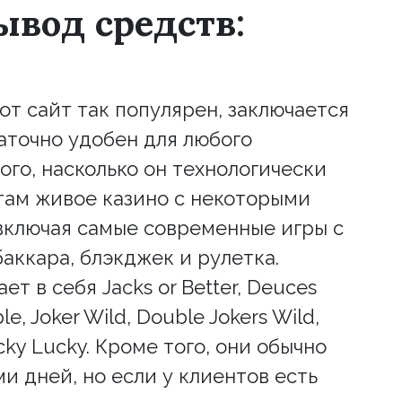
ывод средств:
от сайт так популярен, заключается
таточно удобен для любого
ого, насколько он технологически
нтам живое казино с некоторыми
ключая самые современные игры с
аккара, блэкджек и рулетка.
т в себя Jacks or Better, Deuces
e, Joker Wild, Double Jokers Wild,
cky Lucky. Кроме того, они обычно
и дней, но если у клиентов есть