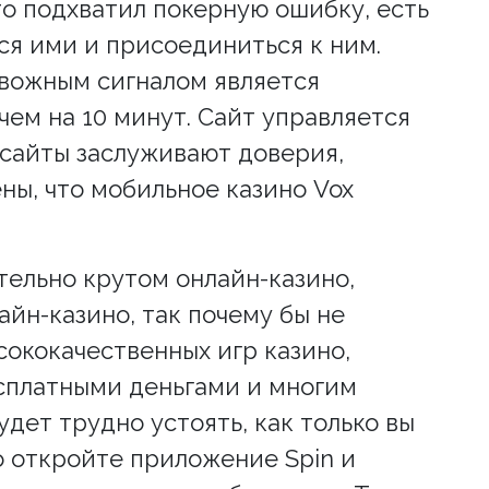
кто подхватил покерную ошибку, есть
ься ими и присоединиться к ним.
вожным сигналом является
чем на 10 минут. Сайт управляется
б-сайты заслуживают доверия,
ны, что мобильное казино Vox
тельно крутом онлайн-казино,
йн-казино, так почему бы не
сококачественных игр казино,
сплатными деньгами и многим
удет трудно устоять, как только вы
то откройте приложение Spin и