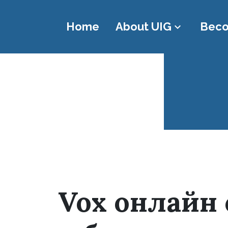
Home
About UIG
Beco
keyboard_arrow_down
Infiniti Diving
Infini
Vox онлайн