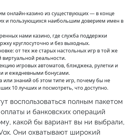
им онлайн-казино из существующих — в конце
щих и пользующихся наибольшим доверием имен в
ренных нами казино, где служба поддержки
ержку круглосуточно и без выходных.
овке: от тех же старых настольных игр в той же
й виртуальной реальности.
екцию игровых автоматов, блэкджека, рулетки и
и и ежедневными бонусами.
са или знаний об этом типе игр, почему бы не
ших 10 лучших и посмотреть, что доступно.
гут воспользоваться полным пакетом
оплаты и банковских операций
му, какой бы вариант вы ни выбрали,
 Vox. Они охватывают широкий