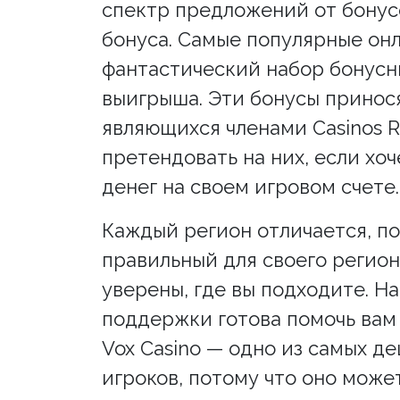
спектр предложений от бонус
бонуса. Самые популярные он
фантастический набор бонусн
выигрыша. Эти бонусы принося
являющихся членами Casinos R
претендовать на них, если хо
денег на своем игровом счете.
Каждый регион отличается, по
правильный для своего регион
уверены, где вы подходите. 
поддержки готова помочь вам
Vox Casino — одно из самых д
игроков, потому что оно може