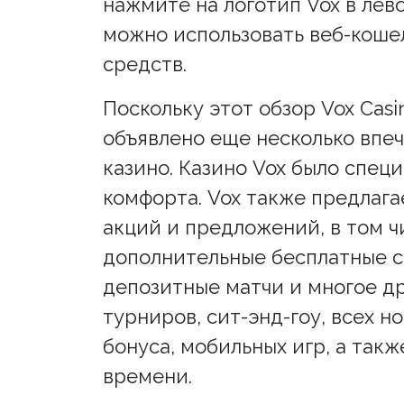
нажмите на логотип Vox в лево
можно использовать веб-коше
средств.
Поскольку этот обзор Vox Casi
объявлено еще несколько впе
казино. Казино Vox было спец
комфорта. Vox также предлаг
акций и предложений, в том ч
дополнительные бесплатные сп
депозитные матчи и многое др
турниров, сит-энд-гоу, всех 
бонуса, мобильных игр, а такж
времени.