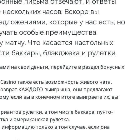
ронные письма отвечают, и ответы
 нескольких часов. Вскоре вы
дложениями, которые у нас есть, но
лучать особые преимущества
 матчу. Что касается настольных
сти баккары, блэкджека и рулетки.
ами на свои деньги, перейдите в раздел бонусных
x Casino также есть возможность живого чата.
 возврат КАЖДОГО выигрыша, они предлагают
му, если вы в конечном итоге выиграете их, вы
иантов рулетки, в том числе баккара, пунто-
етка и американская рулетка.
информацию только в том случае, если она