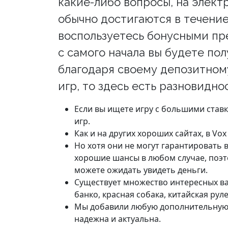
какие-либо вопросы, на элект
обычно достигаются в течение
воспользуетесь бонусными пре
с самого начала вы будете по
благодаря своему депозитному
игр, то здесь есть разновидно
Если вы ищете игру с большими ставк
игр.
Как и на других хороших сайтах, в Vo
Но хотя они не могут гарантировать
хорошие шансы в любом случае, поэто
можете ожидать увидеть деньги.
Существует множество интересных вар
банко, красная собака, китайская рул
Мы добавили любую дополнительную 
надежна и актуальна.