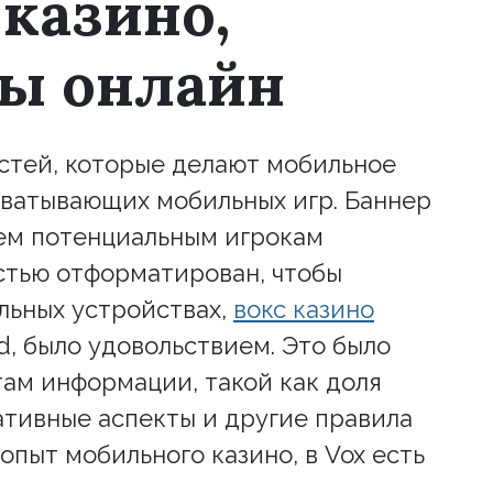
 казино,
ты онлайн
стей, которые делают мобильное
хватывающих мобильных игр. Баннер
сем потенциальным игрокам
остью отформатирован, чтобы
льных устройствах,
вокс казино
ad, было удовольствием. Это было
ам информации, такой как доля
ативные аспекты и другие правила
опыт мобильного казино, в Vox есть