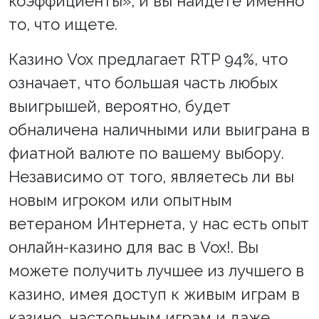
коэффициенты», и вы найдете именно
то, что ищете.
Казино Vox предлагает RTP 94%, что
означает, что большая часть любых
выигрышей, вероятно, будет
обналичена наличными или выиграна в
фиатной валюте по вашему выбору.
Независимо от того, являетесь ли вы
новым игроком или опытным
ветераном Интернета, у нас есть опыт
онлайн-казино для вас в Vox!. Вы
можете получить лучшее из лучшего в
казино, имея доступ к живым играм в
казино, настольным играм и даже