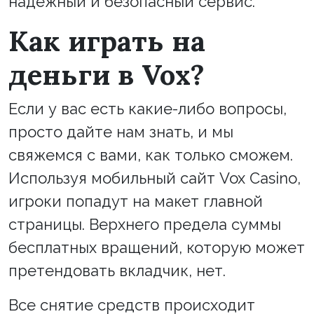
надежный и безопасный сервис.
Как играть на
деньги в Vox?
Если у вас есть какие-либо вопросы,
просто дайте нам знать, и мы
свяжемся с вами, как только сможем.
Используя мобильный сайт Vox Casino,
игроки попадут на макет главной
страницы. Верхнего предела суммы
бесплатных вращений, которую может
претендовать вкладчик, нет.
Все снятие средств происходит