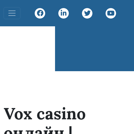
Toggle navigation
Infiniti
Diving
Infiniti Divin
Vox casino
онлайн |