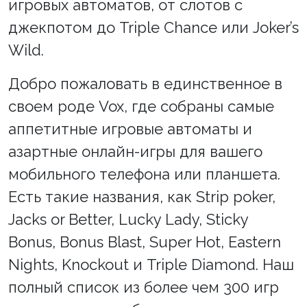
игровых автоматов, от слотов с
джекпотом до Triple Chance или Joker’s
Wild.
Добро пожаловать в единственное в
своем роде Vox, где собраны самые
аппетитные игровые автоматы и
азартные онлайн-игры для вашего
мобильного телефона или планшета.
Есть такие названия, как Strip poker,
Jacks or Better, Lucky Lady, Sticky
Bonus, Bonus Blast, Super Hot, Eastern
Nights, Knockout и Triple Diamond. Наш
полный список из более чем 300 игр