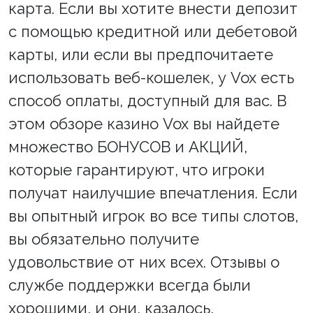
карта. Если вы хотите внести депозит
с помощью кредитной или дебетовой
карты, или если вы предпочитаете
использовать веб-кошелек, у Vox есть
способ оплаты, доступный для вас. В
этом обзоре казино Vox вы найдете
множество БОНУСОВ и АКЦИЙ,
которые гарантируют, что игроки
получат наилучшие впечатления. Если
вы опытный игрок во все типы слотов,
вы обязательно получите
удовольствие от них всех. Отзывы о
службе поддержки всегда были
хорошими, и они, казалось,