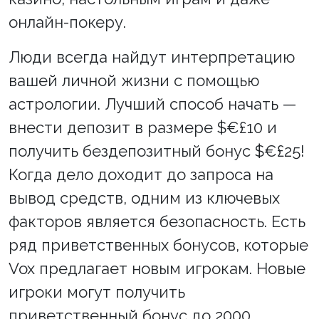
онлайн-покеру.
Люди всегда найдут интерпретацию
вашей личной жизни с помощью
астрологии. Лучший способ начать —
внести депозит в размере $€£10 и
получить бездепозитный бонус $€£25!
Когда дело доходит до запроса на
вывод средств, одним из ключевых
факторов является безопасность. Есть
ряд приветственных бонусов, которые
Vox предлагает новым игрокам. Новые
игроки могут получить
приветственный бонус до 2000