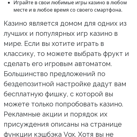
Играйте в свои любимые игры казино в любом
месте и в любое время со своего смартфона.
Казино является домом для одних из
лучших и популярных игр казино в
мире. Если вы хотите играть в
классику, то можете выбрать фрукт и
сделать его игровым автоматом.
Большинство предложений по
бездепозитной настройке дадут вам
бесплатную фишку, с которой вы
можете только попробовать казино.
Рекламные акции и порядок их
присуждения описаны на странице
функции кэшбэка Vox. Хотя вы не