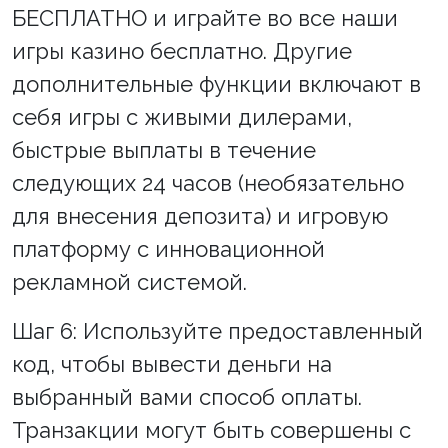
БЕСПЛАТНО и играйте во все наши
игры казино бесплатно. Другие
дополнительные функции включают в
себя игры с живыми дилерами,
быстрые выплаты в течение
следующих 24 часов (необязательно
для внесения депозита) и игровую
платформу с инновационной
рекламной системой.
Шаг 6: Используйте предоставленный
код, чтобы вывести деньги на
выбранный вами способ оплаты.
Транзакции могут быть совершены с