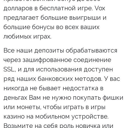
долларов в бесплатной игре. Vox
предлагает большие выигрыши и
большие бонусы во всех ваших
любимых играх.
Все наши депозиты обрабатываются
через зашифрованное соединение
SSL, и для использования доступен
ряд наших банковских методов. У вас
никогда не бывает недостатка в
деньгах Вам не нужно покупать фишки
или монеты, чтобы играть в игры
казино на мобильном устройстве.
Возьмите на себя роль новичка или