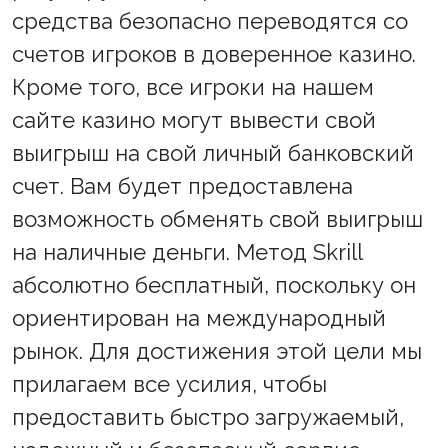
средства безопасно переводятся со
счетов игроков в доверенное казино.
Кроме того, все игроки на нашем
сайте казино могут вывести свой
выигрыш на свой личный банковский
счет. Вам будет предоставлена
возможность обменять свой выигрыш
на наличные деньги. Метод Skrill
абсолютно бесплатный, поскольку он
ориентирован на международный
рынок. Для достижения этой цели мы
прилагаем все усилия, чтобы
предоставить быстро загружаемый,