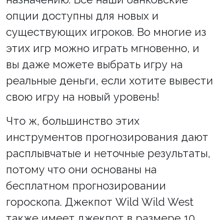
опции доступны для новых и
существующих игроков. Во многие из
этих игр можно играть мгновенно, и
вы даже можете выбрать игру на
реальные деньги, если хотите вывести
свою игру на новый уровень!
Что ж, большинство этих
инструментов прогнозирования дают
расплывчатые и неточные результаты,
потому что они основаны на
бесплатном прогнозировании
гороскопа. Джекпот Wild Wild West
также имеет джекпот в размере 10