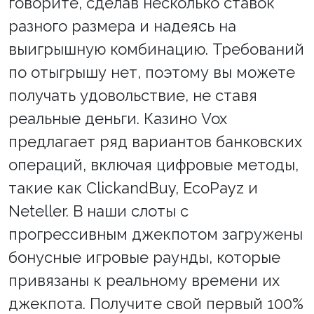
говорите, сделав несколько ставок
разного размера и надеясь на
выигрышную комбинацию. Требований
по отыгрышу нет, поэтому вы можете
получать удовольствие, не ставя
реальные деньги. Казино Vox
предлагает ряд вариантов банковских
операций, включая цифровые методы,
такие как ClickandBuy, EcoPayz и
Neteller. В наши слоты с
прогрессивным джекпотом загружены
бонусные игровые раунды, которые
привязаны к реальному времени их
джекпота. Получите свой первый 100%