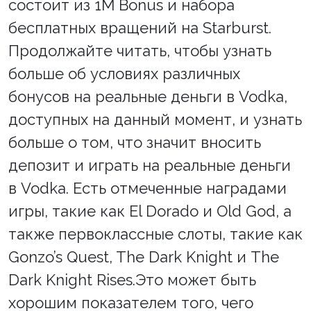
состоит из 1M Bonus и набора
бесплатных вращений на Starburst.
Продолжайте читать, чтобы узнать
больше об условиях различных
бонусов на реальные деньги в Vodka,
доступных на данный момент, и узнать
больше о том, что значит вносить
депозит и играть на реальные деньги
в Vodka. Есть отмеченные наградами
игры, такие как El Dorado и Old God, а
также первоклассные слоты, такие как
Gonzo’s Quest, The Dark Knight и The
Dark Knight Rises.Это может быть
хорошим показателем того, чего