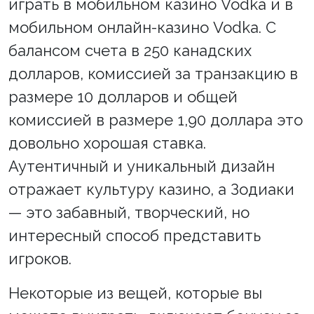
играть в мобильном казино Vodka и в
мобильном онлайн-казино Vodka. С
балансом счета в 250 канадских
долларов, комиссией за транзакцию в
размере 10 долларов и общей
комиссией в размере 1,90 доллара это
довольно хорошая ставка.
Аутентичный и уникальный дизайн
отражает культуру казино, а Зодиаки
— это забавный, творческий, но
интересный способ представить
игроков.
Некоторые из вещей, которые вы