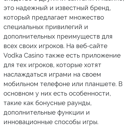
это надежный и известный бренд,
который предлагает множество
специальных привилегий и
дополнительных преимуществ для
всех своих игроков. На веб-сайте
Vodka Casino также есть приложение
для тех игроков, которые хотят
наслаждаться играми на своем
мобильном телефоне или планшете. В
основном у них есть особенности,
такие как бонусные раунды,
дополнительные функции и
инновационные способы игры.