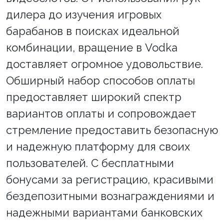
дилера до изучения игровых
барабанов в поисках идеальной
комбинации, вращение в Vodka
доставляет огромное удовольствие.
Обширный набор способов оплаты
предоставляет широкий спектр
вариантов оплаты и сопровождает
стремление предоставить безопасную
и надежную платформу для своих
пользователей. С бесплатными
бонусами за регистрацию, красивыми
бездепозитными вознаграждениями и
надежными вариантами банковских