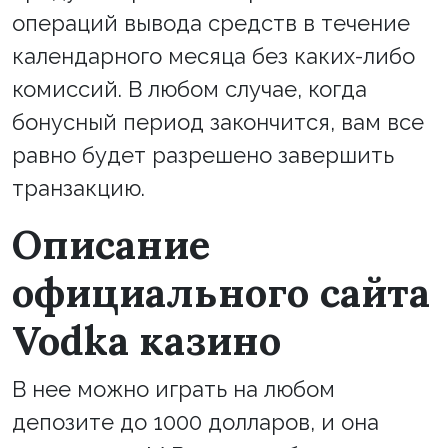
операций вывода средств в течение
календарного месяца без каких-либо
комиссий. В любом случае, когда
бонусный период закончится, вам все
равно будет разрешено завершить
транзакцию.
Описание
официального сайта
Vodka казино
В нее можно играть на любом
депозите до 1000 долларов, и она