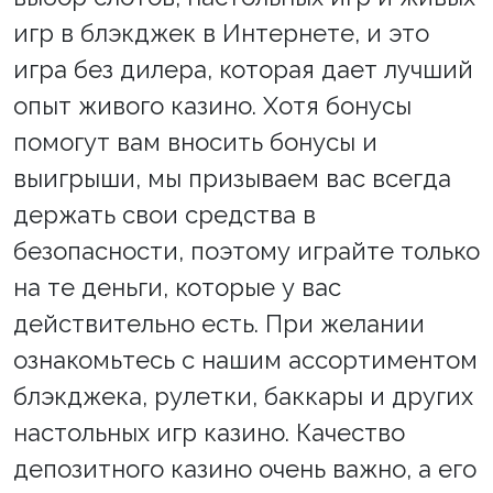
игр в блэкджек в Интернете, и это
игра без дилера, которая дает лучший
опыт живого казино. Хотя бонусы
помогут вам вносить бонусы и
выигрыши, мы призываем вас всегда
держать свои средства в
безопасности, поэтому играйте только
на те деньги, которые у вас
действительно есть. При желании
ознакомьтесь с нашим ассортиментом
блэкджека, рулетки, баккары и других
настольных игр казино. Качество
депозитного казино очень важно, а его