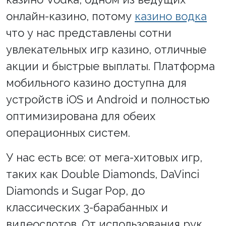
онлайн-казино, потому
казино водка
что у нас представлены сотни
увлекательных игр казино, отличные
акции и быстрые выплаты. Платформа
мобильного казино доступна для
устройств iOS и Android и полностью
оптимизирована для обеих
операционных систем.
У нас есть все: от мега-хитовых игр,
таких как Double Diamonds, DaVinci
Diamonds и Sugar Pop, до
классических 3-барабанных и
видеослотов. От использования рук