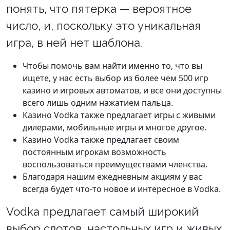
понять, что пятерка — вероятное
число, и, поскольку это уникальная
игра, в ней нет шаблона.
Чтобы помочь вам найти именно то, что вы
ищете, у нас есть выбор из более чем 500 игр
казино и игровых автоматов, и все они доступны
всего лишь одним нажатием пальца.
Казино Vodka также предлагает игры с живыми
дилерами, мобильные игры и многое другое.
Казино Vodka также предлагает своим
постоянным игрокам возможность
воспользоваться преимуществами членства.
Благодаря нашим ежедневным акциям у вас
всегда будет что-то новое и интересное в Vodka.
Vodka предлагает самый широкий
выбор слотов, настольных игр и живых