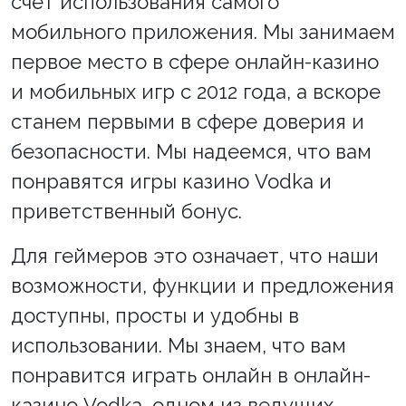
счет использования самого
мобильного приложения. Мы занимаем
первое место в сфере онлайн-казино
и мобильных игр с 2012 года, а вскоре
станем первыми в сфере доверия и
безопасности. Мы надеемся, что вам
понравятся игры казино Vodka и
приветственный бонус.
Для геймеров это означает, что наши
возможности, функции и предложения
доступны, просты и удобны в
использовании. Мы знаем, что вам
понравится играть онлайн в онлайн-
казино Vodka, одном из ведущих