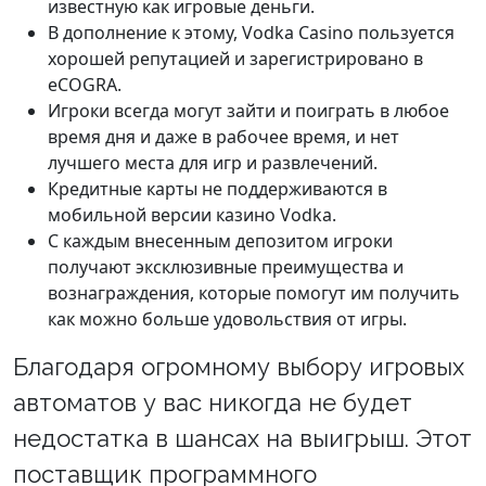
известную как игровые деньги.
В дополнение к этому, Vodka Casino пользуется
хорошей репутацией и зарегистрировано в
eCOGRA.
Игроки всегда могут зайти и поиграть в любое
время дня и даже в рабочее время, и нет
лучшего места для игр и развлечений.
Кредитные карты не поддерживаются в
мобильной версии казино Vodka.
С каждым внесенным депозитом игроки
получают эксклюзивные преимущества и
вознаграждения, которые помогут им получить
как можно больше удовольствия от игры.
Благодаря огромному выбору игровых
автоматов у вас никогда не будет
недостатка в шансах на выигрыш. Этот
поставщик программного