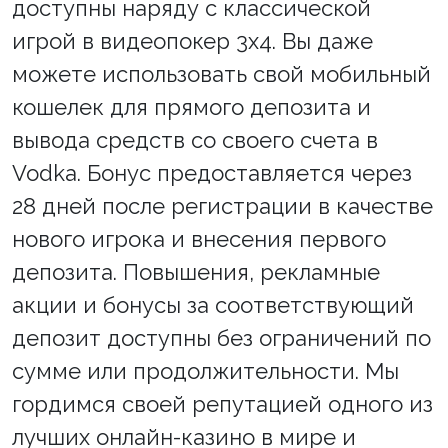
доступны наряду с классической
игрой в видеопокер 3х4. Вы даже
можете использовать свой мобильный
кошелек для прямого депозита и
вывода средств со своего счета в
Vodka. Бонус предоставляется через
28 дней после регистрации в качестве
нового игрока и внесения первого
депозита. Повышения, рекламные
акции и бонусы за соответствующий
депозит доступны без ограничений по
сумме или продолжительности. Мы
гордимся своей репутацией одного из
лучших онлайн-казино в мире и