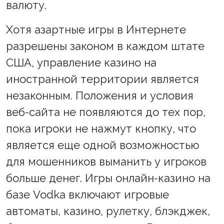
валюту.
Хотя азартные игры в Интернете
разрешены законом в каждом штате
США, управление казино на
иностранной территории является
незаконным. Положения и условия
веб-сайта не появляются до тех пор,
пока игроки не нажмут кнопку, что
является еще одной возможностью
для мошенников выманить у игроков
больше денег. Игры онлайн-казино на
базе Vodka включают игровые
автоматы, казино, рулетку, блэкджек,