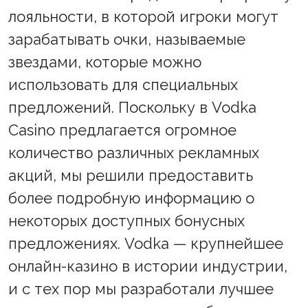
лояльности, в которой игроки могут
зарабатывать очки, называемые
звездами, которые можно
использовать для специальных
предложений. Поскольку в Vodka
Casino предлагается огромное
количество различных рекламных
акций, мы решили предоставить
более подробную информацию о
некоторых доступных бонусных
предложениях. Vodka — крупнейшее
онлайн-казино в истории индустрии,
и с тех пор мы разработали лучшее