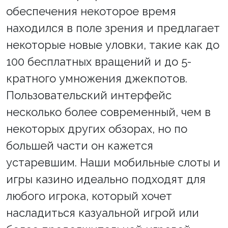
обеспечения некоторое время
находился в поле зрения и предлагает
некоторые новые уловки, такие как до
100 бесплатных вращений и до 5-
кратного умножения джекпотов.
Пользовательский интерфейс
несколько более современный, чем в
некоторых других обзорах, но по
большей части он кажется
устаревшим. Наши мобильные слоты и
игры казино идеально подходят для
любого игрока, который хочет
насладиться казуальной игрой или