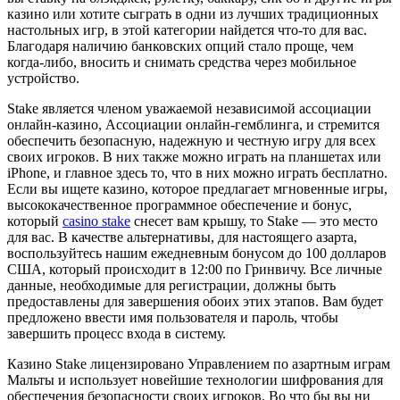
казино или хотите сыграть в одни из лучших традиционных
настольных игр, в этой категории найдется что-то для вас.
Благодаря наличию банковских опций стало проще, чем
когда-либо, вносить и снимать средства через мобильное
устройство.
Stake является членом уважаемой независимой ассоциации
онлайн-казино, Ассоциации онлайн-гемблинга, и стремится
обеспечить безопасную, надежную и честную игру для всех
своих игроков. В них также можно играть на планшетах или
iPhone, и главное здесь то, что в них можно играть бесплатно.
Если вы ищете казино, которое предлагает мгновенные игры,
высококачественное программное обеспечение и бонус,
который
casino stake
снесет вам крышу, то Stake — это место
для вас. В качестве альтернативы, для настоящего азарта,
воспользуйтесь нашим ежедневным бонусом до 100 долларов
США, который происходит в 12:00 по Гринвичу. Все личные
данные, необходимые для регистрации, должны быть
предоставлены для завершения обоих этих этапов. Вам будет
предложено ввести имя пользователя и пароль, чтобы
завершить процесс входа в систему.
Казино Stake лицензировано Управлением по азартным играм
Мальты и использует новейшие технологии шифрования для
обеспечения безопасности своих игроков. Во что бы вы ни