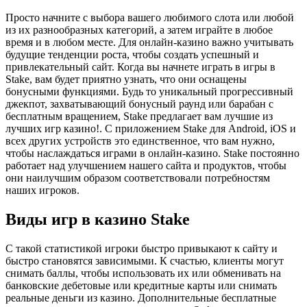
Просто начните с выбора вашего любимого слота или любой
из их разнообразных категорий, а затем играйте в любое
время и в любом месте. Для онлайн-казино важно учитывать
будущие тенденции роста, чтобы создать успешный и
привлекательный сайт. Когда вы начнете играть в игры в
Stake, вам будет приятно узнать, что они оснащены
бонусными функциями. Будь то уникальный прогрессивный
джекпот, захватывающий бонусный раунд или барабан с
бесплатным вращением, Stake предлагает вам лучшие из
лучших игр казино!. С приложением Stake для Android, iOS и
всех других устройств это единственное, что вам нужно,
чтобы наслаждаться играми в онлайн-казино. Stake постоянно
работает над улучшением нашего сайта и продуктов, чтобы
они наилучшим образом соответствовали потребностям
наших игроков.
Виды игр в казино Stake
С такой статистикой игроки быстро привыкают к сайту и
быстро становятся зависимыми. К счастью, клиенты могут
снимать баллы, чтобы использовать их или обменивать на
банковские дебетовые или кредитные карты или снимать
реальные деньги из казино. Дополнительные бесплатные