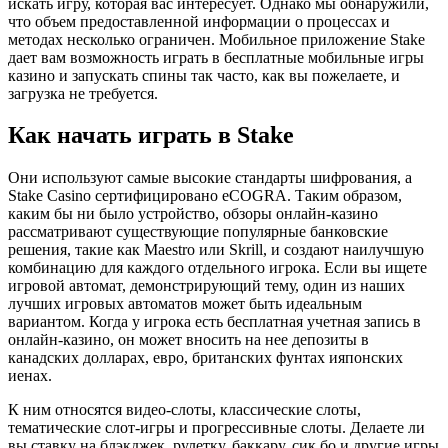
искать игру, которая вас интересует. Однако мы обнаружили,
что объем предоставленной информации о процессах и
методах несколько ограничен. Мобильное приложение Stake
дает вам возможность играть в бесплатные мобильные игры
казино и запускать спины так часто, как вы пожелаете, и
загрузка не требуется.
Как начать играть в Stake
Они используют самые высокие стандарты шифрования, а
Stake Casino сертифицировано eCOGRA. Таким образом,
каким бы ни было устройство, обзоры онлайн-казино
рассматривают существующие популярные банковские
решения, такие как Maestro или Skrill, и создают наилучшую
комбинацию для каждого отдельного игрока. Если вы ищете
игровой автомат, демонстрирующий тему, один из наших
лучших игровых автоматов может быть идеальным
вариантом. Когда у игрока есть бесплатная учетная запись в
онлайн-казино, он может вносить на нее депозиты в
канадских долларах, евро, британских фунтах ияпонских
иенах.
К ним относятся видео-слоты, классические слоты,
тематические слот-игры и прогрессивные слоты. Делаете ли
вы ставку на блэкджек, рулетку, баккару, сик бо и другие игры