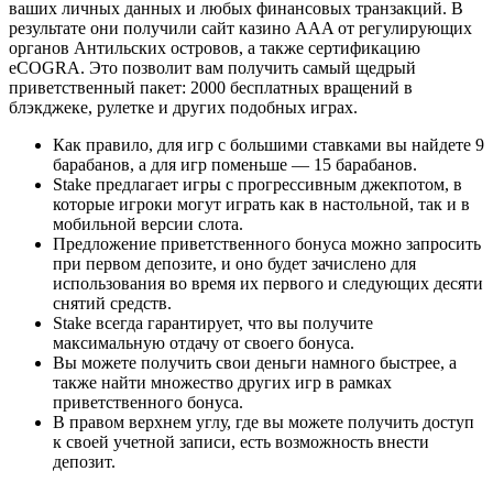
ваших личных данных и любых финансовых транзакций. В
результате они получили сайт казино AAA от регулирующих
органов Антильских островов, а также сертификацию
eCOGRA. Это позволит вам получить самый щедрый
приветственный пакет: 2000 бесплатных вращений в
блэкджеке, рулетке и других подобных играх.
Как правило, для игр с большими ставками вы найдете 9
барабанов, а для игр поменьше — 15 барабанов.
Stake предлагает игры с прогрессивным джекпотом, в
которые игроки могут играть как в настольной, так и в
мобильной версии слота.
Предложение приветственного бонуса можно запросить
при первом депозите, и оно будет зачислено для
использования во время их первого и следующих десяти
снятий средств.
Stake всегда гарантирует, что вы получите
максимальную отдачу от своего бонуса.
Вы можете получить свои деньги намного быстрее, а
также найти множество других игр в рамках
приветственного бонуса.
В правом верхнем углу, где вы можете получить доступ
к своей учетной записи, есть возможность внести
депозит.