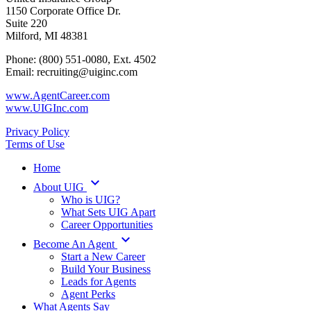
1150 Corporate Office Dr.
Suite 220
Milford, MI 48381
Phone: (800) 551-0080, Ext. 4502
Email: recruiting@uiginc.com
www.AgentCareer.com
www.UIGInc.com
Privacy Policy
Terms of Use
Home
keyboard_arrow_down
About UIG
Who is UIG?
What Sets UIG Apart
Career Opportunities
keyboard_arrow_down
Become An Agent
Start a New Career
Build Your Business
Leads for Agents
Agent Perks
What Agents Say