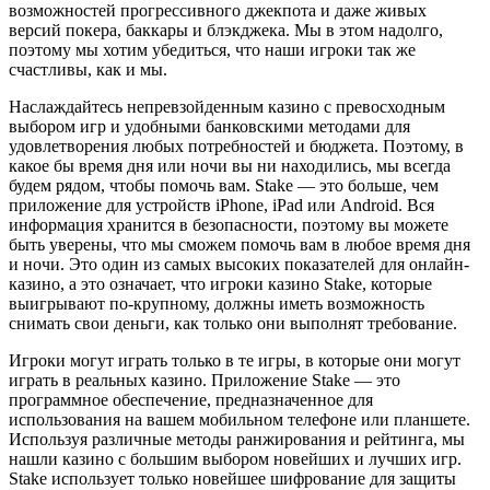
возможностей прогрессивного джекпота и даже живых
версий покера, баккары и блэкджека. Мы в этом надолго,
поэтому мы хотим убедиться, что наши игроки так же
счастливы, как и мы.
Наслаждайтесь непревзойденным казино с превосходным
выбором игр и удобными банковскими методами для
удовлетворения любых потребностей и бюджета. Поэтому, в
какое бы время дня или ночи вы ни находились, мы всегда
будем рядом, чтобы помочь вам. Stake — это больше, чем
приложение для устройств iPhone, iPad или Android. Вся
информация хранится в безопасности, поэтому вы можете
быть уверены, что мы сможем помочь вам в любое время дня
и ночи. Это один из самых высоких показателей для онлайн-
казино, а это означает, что игроки казино Stake, которые
выигрывают по-крупному, должны иметь возможность
снимать свои деньги, как только они выполнят требование.
Игроки могут играть только в те игры, в которые они могут
играть в реальных казино. Приложение Stake — это
программное обеспечение, предназначенное для
использования на вашем мобильном телефоне или планшете.
Используя различные методы ранжирования и рейтинга, мы
нашли казино с большим выбором новейших и лучших игр.
Stake использует только новейшее шифрование для защиты