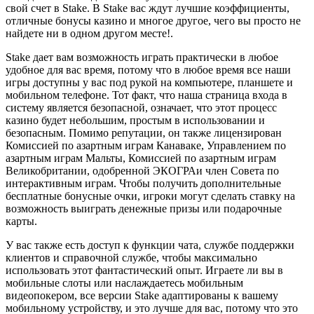
свой счет в Stake. В Stake вас ждут лучшие коэффициенты,
отличные бонусы казино и многое другое, чего вы просто не
найдете ни в одном другом месте!.
Stake дает вам возможность играть практически в любое
удобное для вас время, потому что в любое время все наши
игры доступны у вас под рукой на компьютере, планшете и
мобильном телефоне. Тот факт, что наша страница входа в
систему является безопасной, означает, что этот процесс
казино будет небольшим, простым в использовании и
безопасным. Помимо репутации, он также лицензирован
Комиссией по азартным играм Канаваке, Управлением по
азартным играм Мальты, Комиссией по азартным играм
Великобритании, одобренной ЭКОГРАи член Совета по
интерактивным играм. Чтобы получить дополнительные
бесплатные бонусные очки, игроки могут сделать ставку на
возможность выиграть денежные призы или подарочные
карты.
У вас также есть доступ к функции чата, службе поддержки
клиентов и справочной службе, чтобы максимально
использовать этот фантастический опыт. Играете ли вы в
мобильные слоты или наслаждаетесь мобильным
видеопокером, все версии Stake адаптированы к вашему
мобильному устройству, и это лучше для вас, потому что это