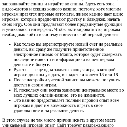
запрашивайте спины и играйте во спины. Здесь есть зона
видео-слотов и секция живого казино, поэтому, хотя многим
игрокам нравятся игровые автоматы, живое казино дает шанс
игрокам, которые предпочитают рулетку и блэкджек, начать
свою игру. Оба они предлагают более продвинутые функции
и уникальный интерфейс. Чтобы активировать это, игрокам
необходимо войти в систему и внести свой первый депозит.
Как только вы зарегистрируете новый счет на реальные
деньги, вы сразу же получите приветственное
электронное письмо от Monro, которое будет содержать
последние новости и информацию о вашем первом
депозите и бонусе.
Рулетка — еще одна захватывающая игра, в которой
игроки должны угадать, выпадет ли колесо 18 или 18.
После настройки учетной записи вы можете получить
доступ к своим играм.
И, поскольку они всегда занимали центральное место во
всех лучших онлайн-казино, это не изменится.
Это казино предоставляет полный игровой опыт всем
игрокам и дает им возможность играть в свое
удовольствие и на реальные деньги.
В этом случае не так много причин искать в другом месте
уникальный игровой опыт. Сайт требует раздражающего