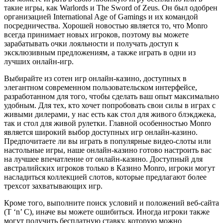
такие игры, как Warlords и The Sword of Zeus. Он был одобрен
организацией International Age of Gamings и их командой
посредничества. Хорошей новостью является то, что Monro
всегда принимает новых игроков, поэтому вы можете
зарабатывать очки лояльности и получать доступ к
эксклюзивным предложениям, а также играть в одни из
лучших онлайн-игр.
Выбирайте из сотен игр онлайн-казино, доступных в
элегантном современном пользовательском интерфейсе,
разработанном для того, чтобы сделать ваш опыт максимально
удобным. Для тех, кто хочет попробовать свои силы в играх с
живыми дилерами, у нас есть как стол для живого блэкджека,
так и стол для живой рулетки. Главной особенностью Monro
является широкий выбор доступных игр онлайн-казино.
Предпочитаете ли вы играть в популярные видео-слоты или
настольные игры, наше онлайн-казино готово настроить вас
на лучшее впечатление от онлайн-казино. Доступный для
австралийских игроков только в Казино Monro, игроки могут
насладиться коллекцией слотов, которые предлагают более
трехсот захватывающих игр.
Кроме того, выполните поиск условий и положений веб-сайта
(T ‘n’ C), иначе вы можете ошибиться. Иногда игроки также
могут получить бесплатную ставку, которую можно