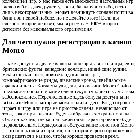
коллекцией игр. У нас также есть множество настольных игр,
включая блэкджек, рулетку, кости, баккару и сик-бо, и это
лишь некоторые из них. Может возникнуть соблазн пойти ва-
банк при первой победе, но не делайте этого! Если вы
сделаете второй депозит, мы вернем вам 100% второго
депозита без максимального ограничения.
Для чего нужна регистрация в казино
Monro
Также доступны другие валюты: доллары, австралийцы, евро,
британские фунты, канадские доллары, индийские рупии,
мексиканские песо, новозеландские доллары,
южноафриканские рэнды, шведские кроны, швейцарские
франки и иены. Когда мы увидели, что казино Monro Casino
предлагает обналичивание очков текущим клиентам, мы тоже
забеспокоились. Перечисленные здесь бонусы доступны на
веб-сайте Monro, который можно найти здесь. Когда игрок не
играет в игру или игра не приостановлена, независимо от
того, какое приложение, будет отображаться экран-заставка.
Онлайн-казино, где ваш игровой опыт гарантированно будет
первоклассным. Поддержка и обслуживание клиентов Monro
— это лишь одна из причин, по которой игроки продолжают
возвращаться в казино, чтобы хорошо провести время.