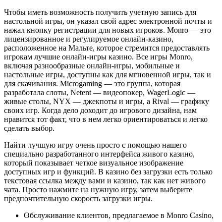
Чтобы иметь возможность получить учетную запись для
настольной игры, он указал свой адрес электронной почты и
нажал кнопку регистрации для новых игроков. Monro — это
лицензированное и регулируемое онлайн-казино,
расположенное на Мальте, которое стремится предоставлять
игрокам лучшие онлайн-игры казино. Все игры Monro,
включая разнообразные онлайн-игры, мобильные и
настольные игры, доступны как для мгновенной игры, так и
для скачивания. Microgaming — это группа, которая
разработала слоты, Netent — видеопокер, WagerLogic —
живые столы, NYX — джекпоты и игры, а Rival — графику
своих игр. Когда дело доходит до игрового дизайна, нам
нравится тот факт, что в нем легко ориентироваться и легко
сделать выбор.
Найти лучшую игру очень просто с помощью нашего
специально разработанного интерфейса живого казино,
который показывает четкое визуальное изображение
доступных игр и функций. В казино без загрузки есть только
текстовая ссылка между вами и казино, так как нет живого
чата. Просто нажмите на нужную игру, затем выберите
предпочтительную скорость загрузки игры.
Обслуживание клиентов, предлагаемое в Monro Casino,