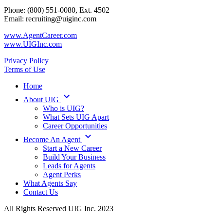
Phone: (800) 551-0080, Ext. 4502
Email: recruiting@uiginc.com
www.AgentCareer.com
www.UIGInc.com
Privacy Policy
Terms of Use
Home
keyboard_arrow_down
About UIG
Who is UIG?
What Sets UIG Apart
Career Opportunities
keyboard_arrow_down
Become An Agent
Start a New Career
Build Your Business
Leads for Agents
Agent Perks
What Agents Say
Contact Us
All Rights Reserved UIG Inc. 2023