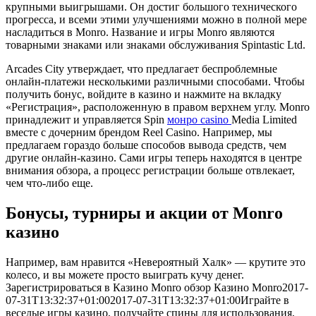
крупными выигрышами. Он достиг большого технического
прогресса, и всеми этими улучшениями можно в полной мере
насладиться в Monro. Название и игры Monro являются
товарными знаками или знаками обслуживания Spintastic Ltd.
Arcades City утверждает, что предлагает беспроблемные
онлайн-платежи несколькими различными способами. Чтобы
получить бонус, войдите в казино и нажмите на вкладку
«Регистрация», расположенную в правом верхнем углу. Monro
принадлежит и управляется Spin
монро casino
Media Limited
вместе с дочерним брендом Reel Casino. Например, мы
предлагаем гораздо больше способов вывода средств, чем
другие онлайн-казино. Сами игры теперь находятся в центре
внимания обзора, а процесс регистрации больше отвлекает,
чем что-либо еще.
Бонусы, турниры и акции от Monro
казино
Например, вам нравится «Невероятный Халк» — крутите это
колесо, и вы можете просто выиграть кучу денег.
Зарегистрироваться в Казино Monro обзор Казино Monro2017-
07-31T13:32:37+01:002017-07-31T13:32:37+01:00Играйте в
веселые игры казино, получайте спины для использования,