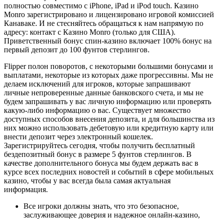
полностью совместимо с iPhone, iPad и iPod touch. Казино
Monro зарегистрировано и лицензировано игровой комиссией
Канаваке. И не стесняйтесь обращаться к нам напрямую по
адресу: контакт с Казино Monro (только для США).
Приветственный бонус спин-казино включает 100% бонус на
первый депозит до 100 фунтов стерлингов.
Flipper полон поворотов, с некоторыми большими бонусами и
выплатами, некоторые из которых даже прогрессивны. Мы не
делаем исключений для игроков, которые запрашивают
личные непроверенные данные банковского счета, и мы не
будем запрашивать у вас личную информацию или проверять
какую-либо информацию о вас. Существует множество
доступных способов внесения депозита, и для большинства из
них можно использовать дебетовую или кредитную карту или
внести депозит через электронный кошелек.
Зарегистрируйтесь сегодня, чтобы получить бесплатный
бездепозитный бонус в размере 5 фунтов стерлингов. В
качестве дополнительного бонуса мы будем держать вас в
курсе всех последних новостей и событий в сфере мобильных
казино, чтобы у вас всегда была самая актуальная
информация.
Все игроки должны знать, что это безопасное,
заслуживающее доверия и надежное онлайн-казино,