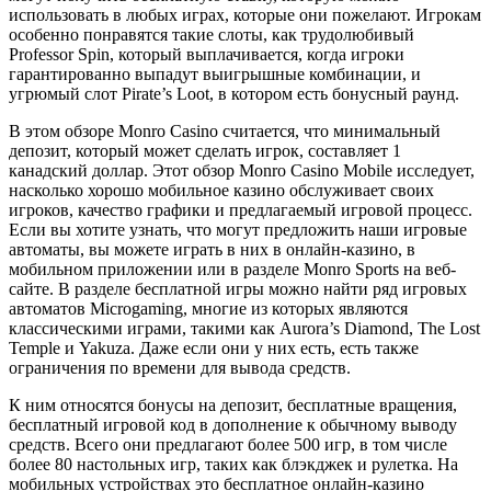
использовать в любых играх, которые они пожелают. Игрокам
особенно понравятся такие слоты, как трудолюбивый
Professor Spin, который выплачивается, когда игроки
гарантированно выпадут выигрышные комбинации, и
угрюмый слот Pirate’s Loot, в котором есть бонусный раунд.
В этом обзоре Monro Casino считается, что минимальный
депозит, который может сделать игрок, составляет 1
канадский доллар. Этот обзор Monro Casino Mobile исследует,
насколько хорошо мобильное казино обслуживает своих
игроков, качество графики и предлагаемый игровой процесс.
Если вы хотите узнать, что могут предложить наши игровые
автоматы, вы можете играть в них в онлайн-казино, в
мобильном приложении или в разделе Monro Sports на веб-
сайте. В разделе бесплатной игры можно найти ряд игровых
автоматов Microgaming, многие из которых являются
классическими играми, такими как Aurora’s Diamond, The Lost
Temple и Yakuza. Даже если они у них есть, есть также
ограничения по времени для вывода средств.
К ним относятся бонусы на депозит, бесплатные вращения,
бесплатный игровой код в дополнение к обычному выводу
средств. Всего они предлагают более 500 игр, в том числе
более 80 настольных игр, таких как блэкджек и рулетка. На
мобильных устройствах это бесплатное онлайн-казино