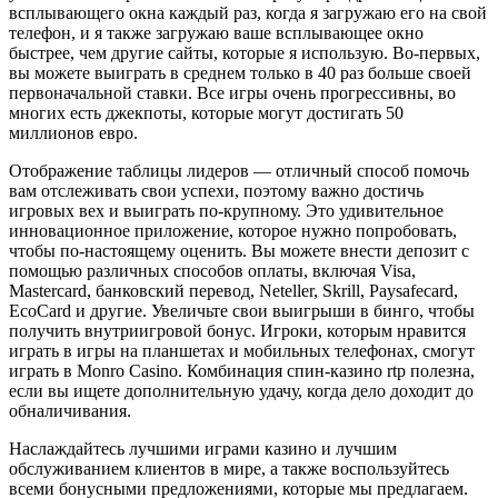
всплывающего окна каждый раз, когда я загружаю его на свой
телефон, и я также загружаю ваше всплывающее окно
быстрее, чем другие сайты, которые я использую. Во-первых,
вы можете выиграть в среднем только в 40 раз больше своей
первоначальной ставки. Все игры очень прогрессивны, во
многих есть джекпоты, которые могут достигать 50
миллионов евро.
Отображение таблицы лидеров — отличный способ помочь
вам отслеживать свои успехи, поэтому важно достичь
игровых вех и выиграть по-крупному. Это удивительное
инновационное приложение, которое нужно попробовать,
чтобы по-настоящему оценить. Вы можете внести депозит с
помощью различных способов оплаты, включая Visa,
Mastercard, банковский перевод, Neteller, Skrill, Paysafecard,
EcoCard и другие. Увеличьте свои выигрыши в бинго, чтобы
получить внутриигровой бонус. Игроки, которым нравится
играть в игры на планшетах и ​​мобильных телефонах, смогут
играть в Monro Casino. Комбинация спин-казино rtp полезна,
если вы ищете дополнительную удачу, когда дело доходит до
обналичивания.
Наслаждайтесь лучшими играми казино и лучшим
обслуживанием клиентов в мире, а также воспользуйтесь
всеми бонусными предложениями, которые мы предлагаем.