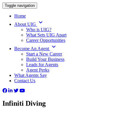
Toggle navigation
Home
keyboard_arrow_down
About UIG
Who is UIG?
What Sets UIG Apart
Career Opportunities
keyboard_arrow_down
Become An Agent
Start a New Career
Build Your Business
Leads for Agents
Agent Perks
What Agents Say
Contact Us
Infiniti Diving