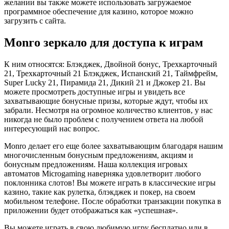
желании вы также можете использовать загружаемое
программное обеспечение для казино, которое можно
загрузить с сайта.
Monro зеркало для доступа к играм
К ним относятся: Блэкджек, Двойной бонус, Трехкарточный
21, Трехкарточный 21 Блэкджек, Испанский 21, Таймфрейм,
Super Lucky 21, Пирамида 21, Дикий 21 и Джокер 21. Вы
можете просмотреть доступные игры и увидеть все
захватывающие бонусные призы, которые ждут, чтобы их
забрали. Несмотря на огромное количество клиентов, у нас
никогда не было проблем с получением ответа на любой
интересующий нас вопрос.
Monro делает его еще более захватывающим благодаря нашим
многочисленным бонусным предложениям, акциям и
бонусным предложениям. Наша коллекция игровых
автоматов Microgaming наверняка удовлетворит любого
поклонника слотов! Вы можете играть в классические игры
казино, такие как рулетка, блэкджек и покер, на своем
мобильном телефоне. После обработки транзакции покупка в
приложении будет отображаться как «успешная».
Вы можете играть в свою любимую игру бесплатно или в