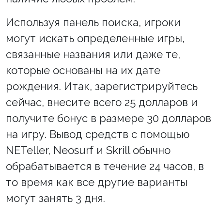
Используя панель поиска, игроки
могут искать определенные игры,
связанные названия или даже те,
которые основаны на их дате
рождения. Итак, зарегистрируйтесь
сейчас, внесите всего 25 долларов и
получите бонус в размере 30 долларов
на игру. Вывод средств с помощью
NETeller, Neosurf и Skrill обычно
обрабатывается в течение 24 часов, в
то время как все другие варианты
могут занять 3 дня.