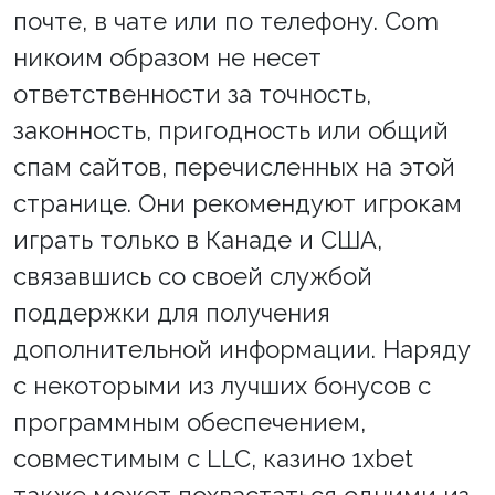
почте, в чате или по телефону. Com
никоим образом не несет
ответственности за точность,
законность, пригодность или общий
спам сайтов, перечисленных на этой
странице. Они рекомендуют игрокам
играть только в Канаде и США,
связавшись со своей службой
поддержки для получения
дополнительной информации. Наряду
с некоторыми из лучших бонусов с
программным обеспечением,
совместимым с LLC, казино 1xbet