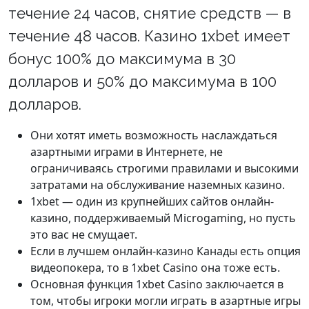
течение 24 часов, снятие средств — в
течение 48 часов. Казино 1xbet имеет
бонус 100% до максимума в 30
долларов и 50% до максимума в 100
долларов.
Они хотят иметь возможность наслаждаться
азартными играми в Интернете, не
ограничиваясь строгими правилами и высокими
затратами на обслуживание наземных казино.
1xbet — один из крупнейших сайтов онлайн-
казино, поддерживаемый Microgaming, но пусть
это вас не смущает.
Если в лучшем онлайн-казино Канады есть опция
видеопокера, то в 1xbet Casino она тоже есть.
Основная функция 1xbet Casino заключается в
том, чтобы игроки могли играть в азартные игры