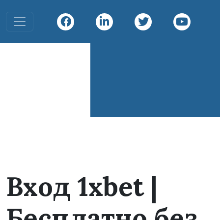
Toggle navigation
Infiniti
Diving
Infiniti Divin
Вход 1xbet |
Бесплатно без