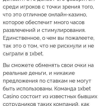
среди игроков с точки зрения того,
что это отличное онлайн-казино,
которое обеспечит много часов
развлечений и стимулирования.
Единственное, о чем вы пожалеете,
так это о том, что не рискнули и не
сыграли в 1xbet.
Вы сможете обменять свои очки на
реальные деньги, и никакие
предложения по ставкам не могут
быть использованы. Команда 1xbet
Casino состоит из известных бывших
сотрудников таких компаний, как