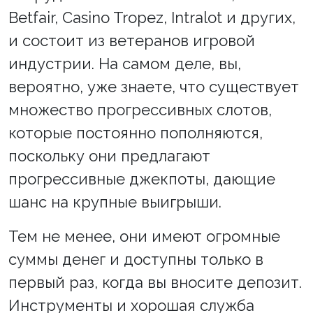
Betfair, Casino Tropez, Intralot и других,
и состоит из ветеранов игровой
индустрии. На самом деле, вы,
вероятно, уже знаете, что существует
множество прогрессивных слотов,
которые постоянно пополняются,
поскольку они предлагают
прогрессивные джекпоты, дающие
шанс на крупные выигрыши.
Тем не менее, они имеют огромные
суммы денег и доступны только в
первый раз, когда вы вносите депозит.
Инструменты и хорошая служба