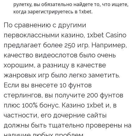
рулетку, вы обязательно найдете то, что ищете,
когда зарегистрируетесь в 1xbet.
По сравнению с другими
первоклассными казино, 1xbet Casino
предлагает более 250 игр. Например,
качество видеослотов было очень
хорошим, а разницу в качестве
жанровых игр было легко заметить.
Если вы внесете 10 фунтов
стерлингов, вы получите 200 фунтов
плюс 100% бонус. Казино 1xbet и, в
частности, его дочерние сайты
должны быть тщательно проверены на
наличие любых проблем.