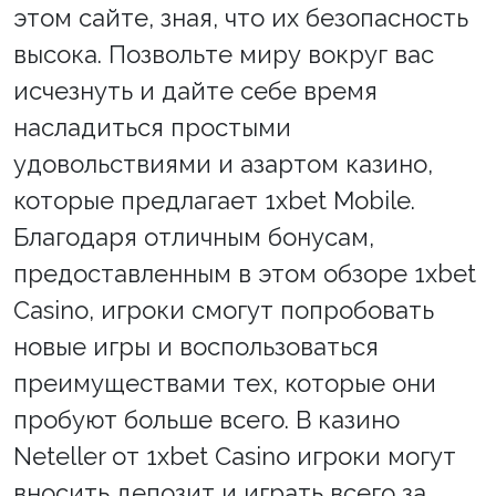
этом сайте, зная, что их безопасность
высока. Позвольте миру вокруг вас
исчезнуть и дайте себе время
насладиться простыми
удовольствиями и азартом казино,
которые предлагает 1xbet Mobile.
Благодаря отличным бонусам,
предоставленным в этом обзоре 1xbet
Casino, игроки смогут попробовать
новые игры и воспользоваться
преимуществами тех, которые они
пробуют больше всего. В казино
Neteller от 1xbet Casino игроки могут
вносить депозит и играть всего за