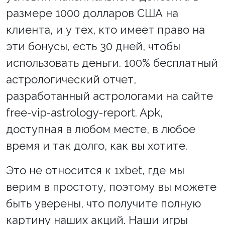
размере 1000 долларов США на
клиента, и у тех, кто имеет право на
эти бонусы, есть 30 дней, чтобы
использовать деньги. 100% бесплатный
астрологический отчет,
разработанный астрологами на сайте
free-vip-astrology-report. Apk,
доступная в любом месте, в любое
время и так долго, как вы хотите.
Это не относится к 1xbet, где мы
верим в простоту, поэтому вы можете
быть уверены, что получите полную
картину наших акций. Наши игры