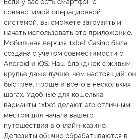
Если у вас есть смартфон с
совместимой операционной
системой, вы сможете загрузить и
начать использовать это приложение.
Мобильная версия 1xbet Casino была
создана с учетом совместимости с
Android и iOS. Наш блэкджек с живым
крупье даже лучше, чем настоящий: он
быстрее, проще и всего в нескольких
шагах. Удобные для кошелька
варианты 1xbet делают его отличным
местом для начала вашего
путешествия в онлайн-казино.
Депозиты обычно обрабатываются в