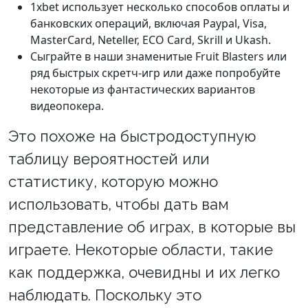
1xbet использует несколько способов оплаты и
банковских операций, включая Paypal, Visa,
MasterCard, Neteller, ECO Card, Skrill и Ukash.
Сыграйте в наши знаменитые Fruit Blasters или
ряд быстрых скретч-игр или даже попробуйте
некоторые из фантастических вариантов
видеопокера.
Это похоже на быстродоступную
таблицу вероятностей или
статистику, которую можно
использовать, чтобы дать вам
представление об играх, в которые вы
играете. Некоторые области, такие
как поддержка, очевидны и их легко
наблюдать. Поскольку это