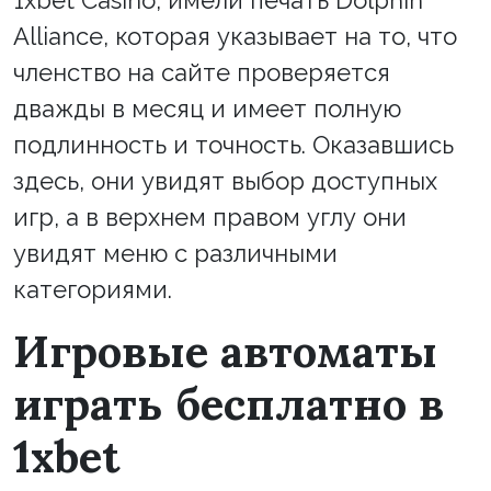
1xbet Casino, имели печать Dolphin
Alliance, которая указывает на то, что
членство на сайте проверяется
дважды в месяц и имеет полную
подлинность и точность. Оказавшись
здесь, они увидят выбор доступных
игр, а в верхнем правом углу они
увидят меню с различными
категориями.
Игровые автоматы
играть бесплатно в
1xbet