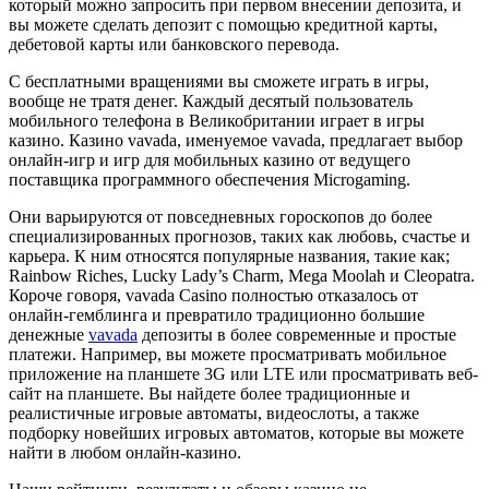
который можно запросить при первом внесении депозита, и
вы можете сделать депозит с помощью кредитной карты,
дебетовой карты или банковского перевода.
С бесплатными вращениями вы сможете играть в игры,
вообще не тратя денег. Каждый десятый пользователь
мобильного телефона в Великобритании играет в игры
казино. Казино vavada, именуемое vavada, предлагает выбор
онлайн-игр и игр для мобильных казино от ведущего
поставщика программного обеспечения Microgaming.
Они варьируются от повседневных гороскопов до более
специализированных прогнозов, таких как любовь, счастье и
карьера. К ним относятся популярные названия, такие как;
Rainbow Riches, Lucky Lady’s Charm, Mega Moolah и Cleopatra.
Короче говоря, vavada Casino полностью отказалось от
онлайн-гемблинга и превратило традиционно большие
денежные
vavada
депозиты в более современные и простые
платежи. Например, вы можете просматривать мобильное
приложение на планшете 3G или LTE или просматривать веб-
сайт на планшете. Вы найдете более традиционные и
реалистичные игровые автоматы, видеослоты, а также
подборку новейших игровых автоматов, которые вы можете
найти в любом онлайн-казино.