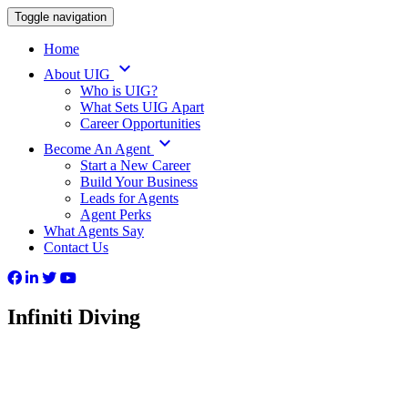
Toggle navigation
Home
keyboard_arrow_down
About UIG
Who is UIG?
What Sets UIG Apart
Career Opportunities
keyboard_arrow_down
Become An Agent
Start a New Career
Build Your Business
Leads for Agents
Agent Perks
What Agents Say
Contact Us
Infiniti Diving