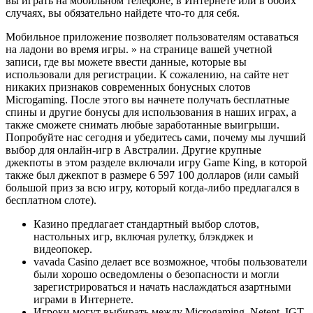
вы играть на мобильном телефоне, в Интернете или в обоих
случаях, вы обязательно найдете что-то для себя.
Мобильное приложение позволяет пользователям оставаться
на ладони во время игры. » на странице вашей учетной
записи, где вы можете ввести данные, которые вы
использовали для регистрации. К сожалению, на сайте нет
никаких признаков современных бонусных слотов
Microgaming. После этого вы начнете получать бесплатные
спины и другие бонусы для использования в наших играх, а
также сможете снимать любые заработанные выигрыши.
Попробуйте нас сегодня и убедитесь сами, почему мы лучший
выбор для онлайн-игр в Австралии. Другие крупные
джекпоты в этом разделе включали игру Game King, в которой
также был джекпот в размере 6 597 100 долларов (или самый
большой приз за всю игру, который когда-либо предлагался в
бесплатном слоте).
Казино предлагает стандартный выбор слотов,
настольных игр, включая рулетку, блэкджек и
видеопокер.
vavada Casino делает все возможное, чтобы пользователи
были хорошо осведомлены о безопасности и могли
зарегистрироваться и начать наслаждаться азартными
играми в Интернете.
Игроки могут выбирать между Microgaming, Netent, IGT,