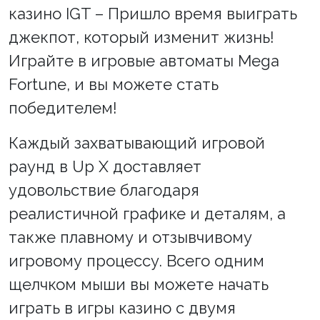
казино IGT – Пришло время выиграть
джекпот, который изменит жизнь!
Играйте в игровые автоматы Mega
Fortune, и вы можете стать
победителем!
Каждый захватывающий игровой
раунд в Up X доставляет
удовольствие благодаря
реалистичной графике и деталям, а
также плавному и отзывчивому
игровому процессу. Всего одним
щелчком мыши вы можете начать
играть в игры казино с двумя