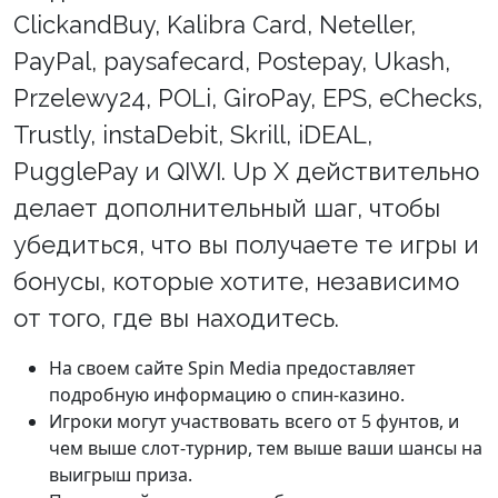
ClickandBuy, Kalibra Card, Neteller,
PayPal, paysafecard, Postepay, Ukash,
Przelewy24, POLi, GiroPay, EPS, eChecks,
Trustly, instaDebit, Skrill, iDEAL,
PugglePay и QIWI. Up X действительно
делает дополнительный шаг, чтобы
убедиться, что вы получаете те игры и
бонусы, которые хотите, независимо
от того, где вы находитесь.
На своем сайте Spin Media предоставляет
подробную информацию о спин-казино.
Игроки могут участвовать всего от 5 фунтов, и
чем выше слот-турнир, тем выше ваши шансы на
выигрыш приза.