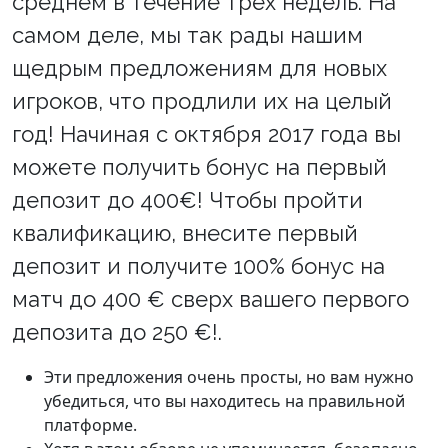
среднем в течение трех недель. На
самом деле, мы так рады нашим
щедрым предложениям для новых
игроков, что продлили их на целый
год! Начиная с октября 2017 года вы
можете получить бонус на первый
депозит до 400€! Чтобы пройти
квалификацию, внесите первый
депозит и получите 100% бонус на
матч до 400 € сверх вашего первого
депозита до 250 €!.
Эти предложения очень просты, но вам нужно
убедиться, что вы находитесь на правильной
платформе.