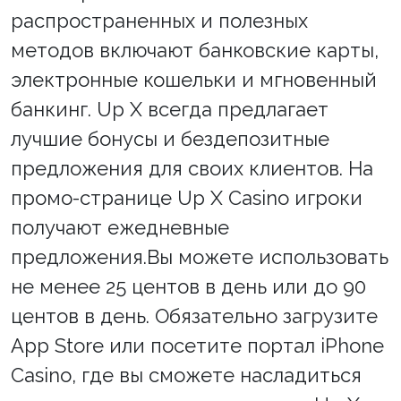
распространенных и полезных
методов включают банковские карты,
электронные кошельки и мгновенный
банкинг. Up X всегда предлагает
лучшие бонусы и бездепозитные
предложения для своих клиентов. На
промо-странице Up X Casino игроки
получают ежедневные
предложения.Вы можете использовать
не менее 25 центов в день или до 90
центов в день. Обязательно загрузите
App Store или посетите портал iPhone
Casino, где вы сможете насладиться