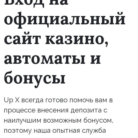
официальный
сайт казино,
автоматы и
бонусы
Up X всегда готово помочь вам в
процессе внесения депозита с
наилучшим возможным бонусом,
поэтому наша опытная служба