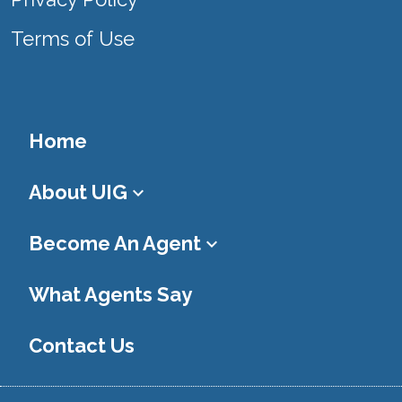
Terms of Use
Home
About UIG
keyboard_arrow_down
Become An Agent
keyboard_arrow_down
What Agents Say
Contact Us