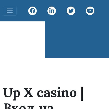
Toggle navigation
Infiniti
Diving
Infiniti Divin
Up X casino |
Вход на