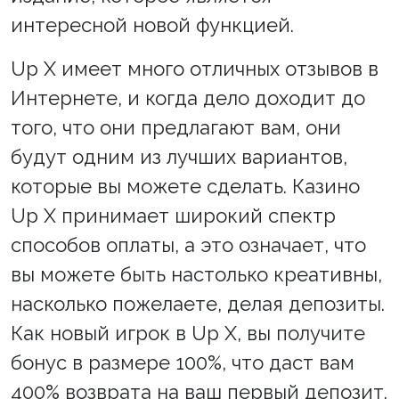
интересной новой функцией.
Up X имеет много отличных отзывов в
Интернете, и когда дело доходит до
того, что они предлагают вам, они
будут одним из лучших вариантов,
которые вы можете сделать. Казино
Up X принимает широкий спектр
способов оплаты, а это означает, что
вы можете быть настолько креативны,
насколько пожелаете, делая депозиты.
Как новый игрок в Up X, вы получите
бонус в размере 100%, что даст вам
400% возврата на ваш первый депозит.