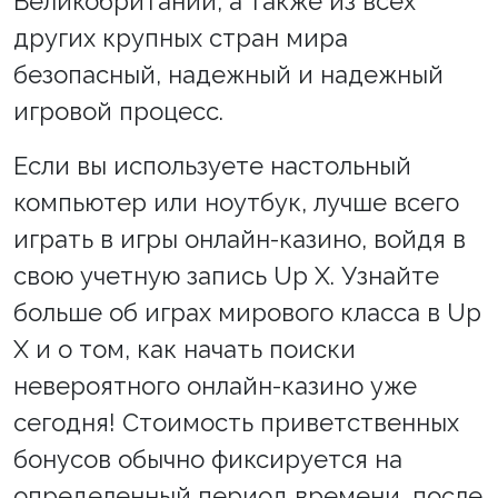
Великобритании, а также из всех
других крупных стран мира
безопасный, надежный и надежный
игровой процесс.
Если вы используете настольный
компьютер или ноутбук, лучше всего
играть в игры онлайн-казино, войдя в
свою учетную запись Up X. Узнайте
больше об играх мирового класса в Up
X и о том, как начать поиски
невероятного онлайн-казино уже
сегодня! Стоимость приветственных
бонусов обычно фиксируется на
определенный период времени, после