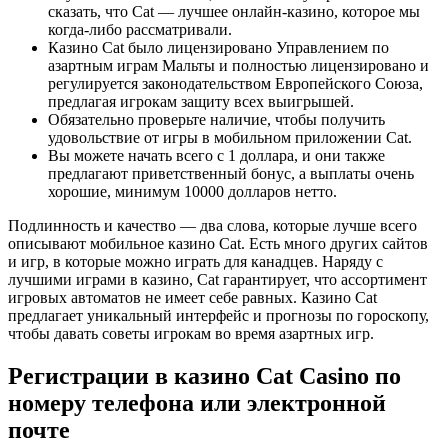
сказать, что Cat — лучшее онлайн-казино, которое мы
когда-либо рассматривали.
Казино Cat было лицензировано Управлением по
азартным играм Мальты и полностью лицензировано и
регулируется законодательством Европейского Союза,
предлагая игрокам защиту всех выигрышей.
Обязательно проверьте наличие, чтобы получить
удовольствие от игры в мобильном приложении Cat.
Вы можете начать всего с 1 доллара, и они также
предлагают приветственный бонус, а выплаты очень
хорошие, минимум 10000 долларов нетто.
Подлинность и качество — два слова, которые лучше всего
описывают мобильное казино Cat. Есть много других сайтов
и игр, в которые можно играть для канадцев. Наряду с
лучшими играми в казино, Cat гарантирует, что ассортимент
игровых автоматов не имеет себе равных. Казино Cat
предлагает уникальный интерфейс и прогнозы по гороскопу,
чтобы давать советы игрокам во время азартных игр.
Регистрации в казино Cat Casino по
номеру телефона или электронной
почте