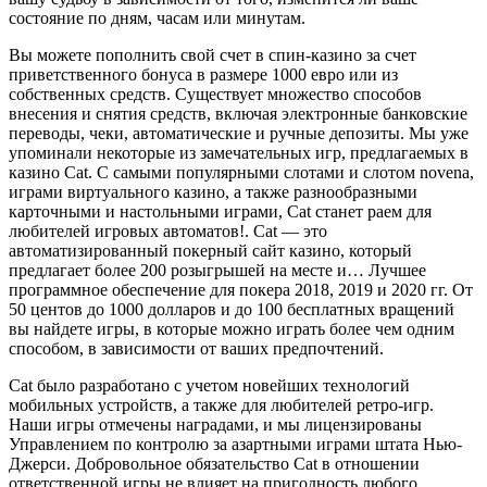
состояние по дням, часам или минутам.
Вы можете пополнить свой счет в спин-казино за счет
приветственного бонуса в размере 1000 евро или из
собственных средств. Существует множество способов
внесения и снятия средств, включая электронные банковские
переводы, чеки, автоматические и ручные депозиты. Мы уже
упоминали некоторые из замечательных игр, предлагаемых в
казино Cat. С самыми популярными слотами и слотом novena,
играми виртуального казино, а также разнообразными
карточными и настольными играми, Cat станет раем для
любителей игровых автоматов!. Cat — это
автоматизированный покерный сайт казино, который
предлагает более 200 розыгрышей на месте и… Лучшее
программное обеспечение для покера 2018, 2019 и 2020 гг. От
50 центов до 1000 долларов и до 100 бесплатных вращений
вы найдете игры, в которые можно играть более чем одним
способом, в зависимости от ваших предпочтений.
Cat было разработано с учетом новейших технологий
мобильных устройств, а также для любителей ретро-игр.
Наши игры отмечены наградами, и мы лицензированы
Управлением по контролю за азартными играми штата Нью-
Джерси. Добровольное обязательство Cat в отношении
ответственной игры не влияет на пригодность любого