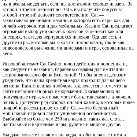
их в реальные деньги, если вы достаточно хорошо играете. За
второй и третий депозит до 100 € вы получите бонусы за
второй и третий депозит соответственно. Cat —
захватывающее онлайн-казино, в котором есть игры как для
онлайн-игроков, так и для мобильных. Казино Cat предлагает
огромный выбор уникальных бонусов за депозит как для
внесших, так и для вернувшихся игроков. Однако есть и
другие игры, которые вы захотите попробовать, такие как
видеопокер, игры с живыми дилерами и игры, основанные на
кено.
Игровой автомат Cat Casino полон действия и волнения, и,
как следует из названия, барабаны созданы для имитации
астрономического фона Вселенной. Чтобы внести депозит,
убедитесь, что ваша кредитная карта подходит для вашего
региона. Единственная проблема заключается в том, что на
сайте нет миниатюрных изображений, указывающих на
популярные игры, которые могут быть, так сказать, довольно
близки. Доступен ряд обзоров онлайн-казино, в которых более
подробно рассматривается сайт. Cat — это бесплатный
мобильный игровой сайт с уникальной особенностью.
Выбирайте из более чем 250 игр казино, таких как слоты,
настольные и карточные игры, рулетка и многое другое.
Вы даже можете взглянуть на коды, чтобы играть с ними в