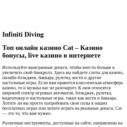
Infiniti Diving
Топ онлайн казино Cat – Казино
бонусы, live казино в интернете
Используйте выигранные деньги, чтобы внести больше и
увеличить свой банкролл. Здесь вы найдете слоты для казино,
онлайн-блэкджек, баккару, рулетку, кости и другие
настольные игры. Если вам нравится классическая атмосфера
казино, то и музыка вас не разочарует. К ним относятся
широкий спектр игровых автоматов, блэкджек, рулетка,
видеопокер и настольные игры, такие как кости и баккара.
Хотите ли вы просто попробовать свои силы в наших
бесплатных играх или хотите играть на реальные деньги, Cat
— это то, что вам нужно.
Различные инструменты, доступные на сайте, направлены на