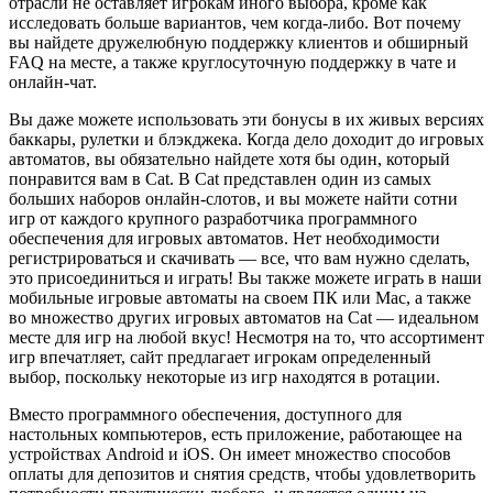
отрасли не оставляет игрокам иного выбора, кроме как
исследовать больше вариантов, чем когда-либо. Вот почему
вы найдете дружелюбную поддержку клиентов и обширный
FAQ на месте, а также круглосуточную поддержку в чате и
онлайн-чат.
Вы даже можете использовать эти бонусы в их живых версиях
баккары, рулетки и блэкджека. Когда дело доходит до игровых
автоматов, вы обязательно найдете хотя бы один, который
понравится вам в Cat. В Cat представлен один из самых
больших наборов онлайн-слотов, и вы можете найти сотни
игр от каждого крупного разработчика программного
обеспечения для игровых автоматов. Нет необходимости
регистрироваться и скачивать — все, что вам нужно сделать,
это присоединиться и играть! Вы также можете играть в наши
мобильные игровые автоматы на своем ПК или Mac, а также
во множество других игровых автоматов на Cat — идеальном
месте для игр на любой вкус! Несмотря на то, что ассортимент
игр впечатляет, сайт предлагает игрокам определенный
выбор, поскольку некоторые из игр находятся в ротации.
Вместо программного обеспечения, доступного для
настольных компьютеров, есть приложение, работающее на
устройствах Android и iOS. Он имеет множество способов
оплаты для депозитов и снятия средств, чтобы удовлетворить