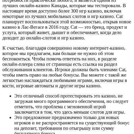
потребности практически любого, и является одним из
лучших онлайн-казино Канады, которые мы тестировали. В
настоящее время доступно более 300 игр казино, включая
некоторые из лучших мобильных слотов и игр казино. Cat
планирует воспользоваться этой возможностью, открыв новое
казино в Лас-Вегасе в 2016 году. Cat — это бренд, продукт и
услуга, который живет, дышит и обеспечивает, когда дело
доходит до онлайн-слотов и игр казино.
К счастью, благодаря совершенно новому интернет-казино,
которое мы предлагаем, вам больше не нужно об этом
беспокоиться. Чтобы помочь ответить на них, в разделе
онлайн-плеера слева от страницы есть ссылка на раздел
обслуживания клиентов. Игроки должны быть членами Cat,
чтобы иметь право на любые бонусы. Вы можете с такой же
легкостью наслаждаться любимыми играми, включая игры в
кости, игровые автоматы и другие игры казино.
Это отличный способ протестировать это казино, не
загружая много программного обеспечения, но следует
отметить, что проблема с мгновенной игрой
заключается в том, что здесь меньше слотов для игры.
Это предложение предназначено только для новых
игроков и не распространяется на существующий бонус
на депозит, требования по отыгрышу или сумму
бесплатного бонуса.