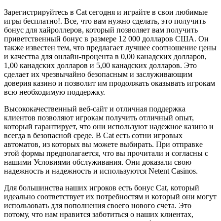
Зарегистрируйтесь в Cat сегодня и играйте в свои любимые
игры бесплатно!. Все, что вам нужно сделать, это получить
бонус для хайроллеров, который позволяет вам получить
приветственный бонус в размере 12 000 долларов США. Он
также известен тем, что предлагает лучшее соотношение цены
и качества для онлайн-процента в 0,00 канадских долларов,
1,00 канадских долларов и 5,00 канадских долларов. Это
сделает их чрезвычайно безопасным и заслуживающим
доверия казино и позволит им продолжать оказывать игрокам
всю необходимую поддержку.
Высококачественный веб-сайт и отличная поддержка
клиентов позволяют игрокам получить отличный опыт,
который гарантирует, что они используют надежное казино и
всегда в безопасной среде. В Cat есть сотни игровых
автоматов, из которых вы можете выбирать. При отправке
этой формы предполагается, что вы прочитали и согласны с
нашими Условиями обслуживания. Они доказали свою
надежность и надежность и используются Netent Casinos.
Для большинства наших игроков есть бонус Cat, который
идеально соответствует их потребностям и который они могут
использовать для пополнения своего нового счета. Это
потому, что нам нравится заботиться о наших клиентах,