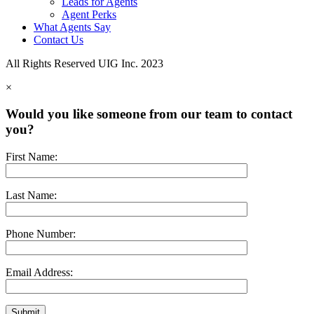
Leads for Agents
Agent Perks
What Agents Say
Contact Us
All Rights Reserved UIG Inc. 2023
×
Would you like someone from our team to contact
you?
First Name:
Last Name:
Phone Number:
Email Address: