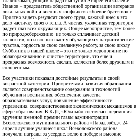
Главнокомандующим парада выступил Андрей Николаевич
Иванов – председатель общественной организации ветеранов
локальных войн и военных конфликтов «Боевое братство» г.
Приятно видеть результат своего труда, каждый внес в это
дело частичку своего тепла. А чистая, ухоженная территория
радует глаз всех окружающих. Общее мероприятие, тем более
по природосбережению, не только сплачивает детский
коллектив, но и воспитывает у обучающихся патриотические
чувства, гордость за свою сделанную работу, за свою школу.
Субботник в нашей школе – это не только мероприятие по
облагораживанию и очистке территории, это еще и
прекрасная возможность сделать коллектив более дружным и
сплоченным.
Все участники показали достойные результаты в своей
возрастной категории. Приоритетами развития образования
является совершенствование содержания и технологий
обучения и воспитания, обеспечение качества
образовательных услуг, повышение эффективности
управления, совершенствование экономических механизмов в
сфере образования. В КДЦ «Южный» состоялась церемония
вручения именной премии главы администрации
Всеволожского муниципального района «Парад звёзд». 24
апреля лучшие учащиеся школ Всеволожского района
получали награды за усердие, волю к победе и высокие