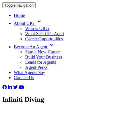
Toggle navigation
Home
keyboard_arrow_down
About UIG
Who is UIG?
What Sets UIG Apart
Career Opportunities
keyboard_arrow_down
Become An Agent
Start a New Career
Build Your Business
Leads for Agents
Agent Perks
What Agents Say
Contact Us
Infiniti Diving