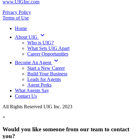
www.UIGInc.com
Privacy Policy
Terms of Use
Home
keyboard_arrow_down
About UIG
Who is UIG?
What Sets UIG Apart
Career Opportunities
keyboard_arrow_down
Become An Agent
Start a New Career
Build Your Business
Leads for Agents
Agent Perks
What Agents Say
Contact Us
All Rights Reserved UIG Inc. 2023
×
Would you like someone from our team to contact
you?