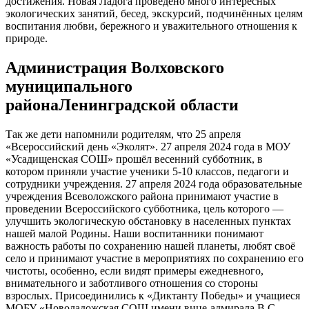
достижения. Новая Ладога проведено много интересных
экологических занятий, бесед, экскурсий, подчинённых целям
воспитания любви, бережного и уважительного отношения к
природе.
Администрация Волховского
муниципального
районаЛенинградской области
Так же дети напомнили родителям, что 25 апреля
«Всероссийский день «Эколят». 27 апреля 2024 года в МОУ
«Усадищенская СОШ» прошёл весенний субботник, в
котором приняли участие ученики 5-10 классов, педагоги и
сотрудники учреждения. 27 апреля 2024 года образовательные
учреждения Всеволожского района принимают участие в
проведении Всероссийского субботника, цель которого —
улучшить экологическую обстановку в населенных пунктах
нашей малой Родины. Наши воспитанники понимают
важность работы по сохранению нашей планеты, любят своё
село и принимают участие в мероприятиях по сохранению его
чистоты, особенно, если видят примеры ежедневного,
внимательного и заботливого отношения со стороны
взрослых. Присоединились к «Диктанту Победы» и учащиеся
МОБУ «Новоладожская СОШ имени вице-адмирала В.С.