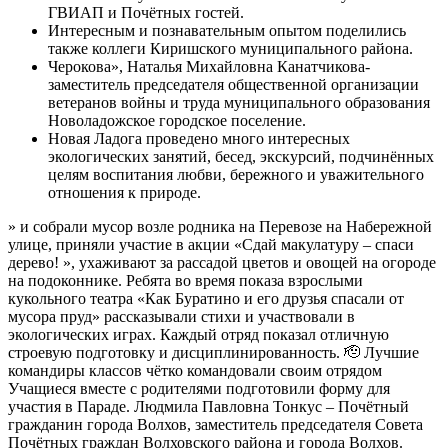
ГВИАП и Почётных гостей.
Интересным и познавательным опытом поделились
также коллеги Киришского муниципального района.
Черокова», Наталья Михайловна Канатчикова-
заместитель председателя общественной организации
ветеранов войны и труда муниципального образования
Новоладожское городское поселение.
Новая Ладога проведено много интересных
экологических занятий, бесед, экскурсий, подчинённых
целям воспитания любви, бережного и уважительного
отношения к природе.
» и собрали мусор возле родника на Перевозе на Набережной
улице, приняли участие в акции «Сдай макулатуру – спаси
дерево! », ухаживают за рассадой цветов и овощей на огороде
на подоконнике. Ребята во время показа взрослыми
кукольного театра «Как Буратино и его друзья спасали от
мусора пруд» рассказывали стихи и участвовали в
экологических играх. Каждый отряд показал отличную
строевую подготовку и дисциплинированность. 🫡 Лучшие
командиры классов чётко командовали своим отрядом
Учащиеся вместе с родителями подготовили форму для
участия в Параде. Людмила Павловна Тонкус – Почётный
гражданин города Волхов, заместитель председателя Совета
Почётных граждан Волховского района и города Волхов.