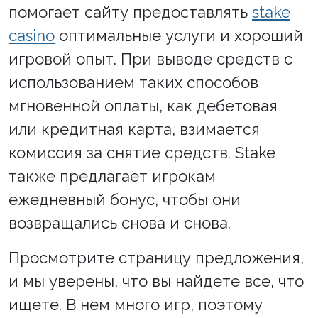
помогает сайту предоставлять
stake
casino
оптимальные услуги и хороший
игровой опыт. При выводе средств с
использованием таких способов
мгновенной оплаты, как дебетовая
или кредитная карта, взимается
комиссия за снятие средств. Stake
также предлагает игрокам
ежедневный бонус, чтобы они
возвращались снова и снова.
Просмотрите страницу предложения,
и мы уверены, что вы найдете все, что
ищете. В нем много игр, поэтому