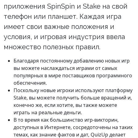
приложения SpinSpin и Stake на свой
телефон или планшет. Каждая игра
имеет свои важные положения и
условия, и игровая индустрия ввела
множество полезных правил.
Благодаря постоянному добавлению новых игр
вы можете наслаждаться играми от самых
популярных в мире поставщиков программного
обеспечения.
Поскольку новые игроки используют платформу
Stake, вы можете получить больше вращений и,
конечно же, если хотите, вы также можете
играть на реальные деньги.
В то время как большинство игр-викторин,
доступных в Интернете, сосредоточены на таких
темах, как знание фактов и дат, QuizUp делает