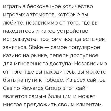
играть в бесконечное количество
игровых автоматов, которые вы
любите, независимо от того, где вы
находитесь и какое устройство
используете, поэтому всегда есть чем
заняться. Stake — самое популярное
казино на рынке, теперь доступное
для мгновенного доступа! Независимо
от того, где вы находитесь, вы можете
быть на пути к победе. Из всех сайтов
Casino Rewards Group этот сайт
является самым большим и может
многое предложить своим клиентам.