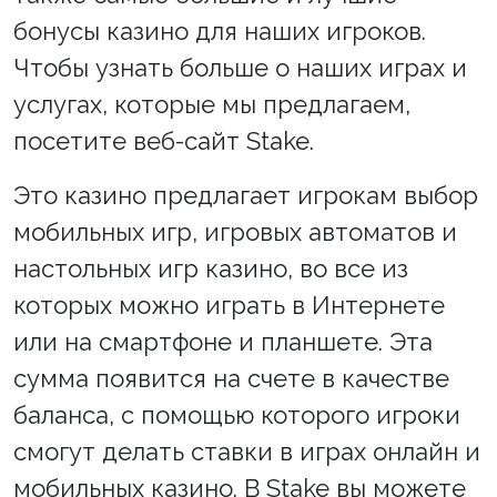
бонусы казино для наших игроков.
Чтобы узнать больше о наших играх и
услугах, которые мы предлагаем,
посетите веб-сайт Stake.
Это казино предлагает игрокам выбор
мобильных игр, игровых автоматов и
настольных игр казино, во все из
которых можно играть в Интернете
или на смартфоне и планшете. Эта
сумма появится на счете в качестве
баланса, с помощью которого игроки
смогут делать ставки в играх онлайн и
мобильных казино. В Stake вы можете