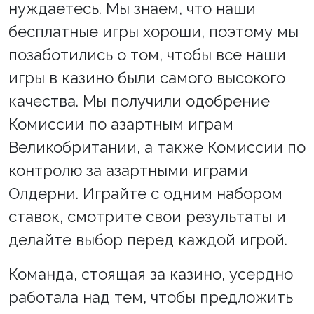
нуждаетесь. Мы знаем, что наши
бесплатные игры хороши, поэтому мы
позаботились о том, чтобы все наши
игры в казино были самого высокого
качества. Мы получили одобрение
Комиссии по азартным играм
Великобритании, а также Комиссии по
контролю за азартными играми
Олдерни. Играйте с одним набором
ставок, смотрите свои результаты и
делайте выбор перед каждой игрой.
Команда, стоящая за казино, усердно
работала над тем, чтобы предложить