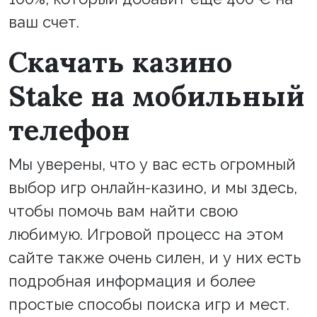
ваш счет.
Скачать казино
Stake на мобильный
телефон
Мы уверены, что у вас есть огромный
выбор игр онлайн-казино, и мы здесь,
чтобы помочь вам найти свою
любимую. Игровой процесс на этом
сайте также очень силен, и у них есть
подробная информация и более
простые способы поиска игр и мест.