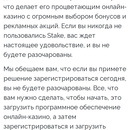
что делает его процветающим онлайн-
казино с огромным выбором бонусов и
рекламных акций. Если вы никогда не
пользовались Stake, вас ждет
настоящее удовольствие, и вы не
будете разочарованы.
Мы обещаем вам, что если вы примете
решение зарегистрироваться сегодня,
вы не будете разочарованы. Все, что
вам нужно сделать, чтобы начать, это
загрузить программное обеспечение
онлайн-казино, а затем
зарегистрироваться и загрузить