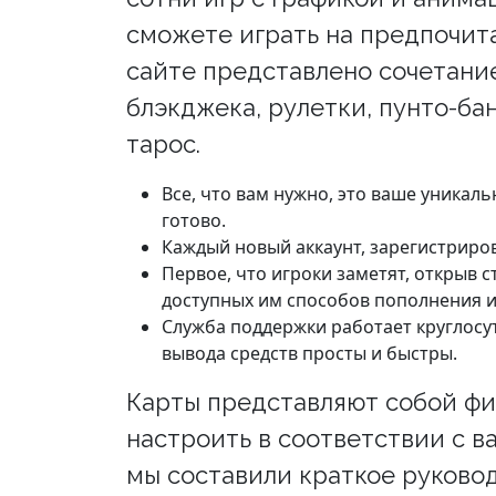
сможете играть на предпочита
сайте представлено сочетани
блэкджека, рулетки, пунто-бан
тарос.
Все, что вам нужно, это ваше уникаль
готово.
Каждый новый аккаунт, зарегистриров
Первое, что игроки заметят, открыв 
доступных им способов пополнения и
Служба поддержки работает круглосу
вывода средств просты и быстры.
Карты представляют собой фи
настроить в соответствии с в
мы составили краткое руково