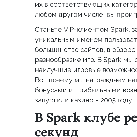
их в соответствующих категор
любом другом числе, вы проиг
Станьте VIP-клиентом Spark, 
уникальным именем пользовате
большинстве сайтов, в обзор
разнообразие игр. В Spark мы
наилучшие игровые возможност
Вот почему мы награждаем на
бонусами и прибыльными возн
запустили казино в 2005 году.
В Spark клубе р
секунд