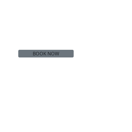
Live the Beauty
of the ocean in
Absolute Comfort
BOOK NOW