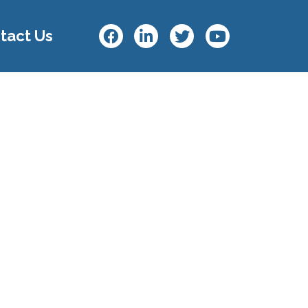
tact Us