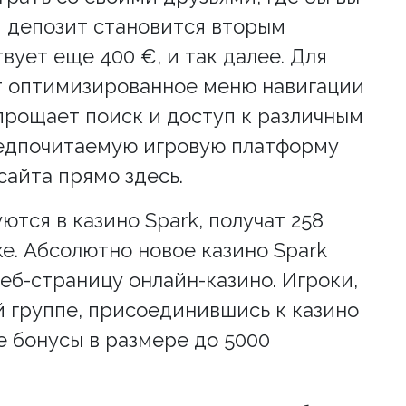
й депозит становится вторым
вует еще 400 €, и так далее. Для
т оптимизированное меню навигации
прощает поиск и доступ к различным
редпочитаемую игровую платформу
 сайта прямо здесь.
тся в казино Spark, получат 258
ке. Абсолютно новое казино Spark
веб-страницу онлайн-казино. Игроки,
й группе, присоединившись к казино
е бонусы в размере до 5000