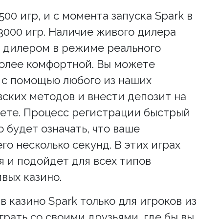
00 игр, и с момента запуска Spark в
 3000 игр. Наличие живого дилера
с дилером в режиме реального
более комфортной. Вы можете
 с помощью любого из наших
ских методов и внести депозит на
ете. Процесс регистрации быстрый
 будет означать, что ваше
го несколько секунд. В этих играх
я и подойдет для всех типов
вых казино.
в казино Spark только для игроков из
грать со своими друзьями, где бы вы