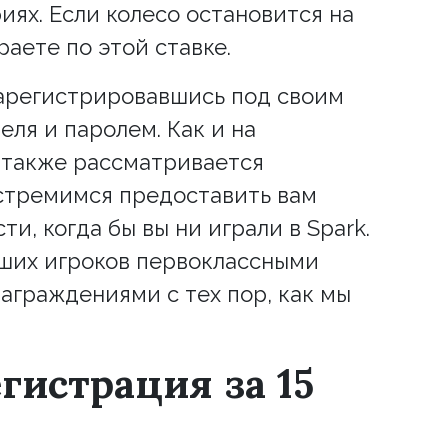
иях. Если колесо остановится на
раете по этой ставке.
зарегистрировавшись под своим
ля и паролем. Как и на
е также рассматривается
 стремимся предоставить вам
и, когда бы вы ни играли в Spark.
ших игроков первоклассными
аграждениями с тех пор, как мы
егистрация за 15