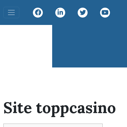
Toggle navigation
Infiniti
Diving
Infiniti Divin
Site toppcasino