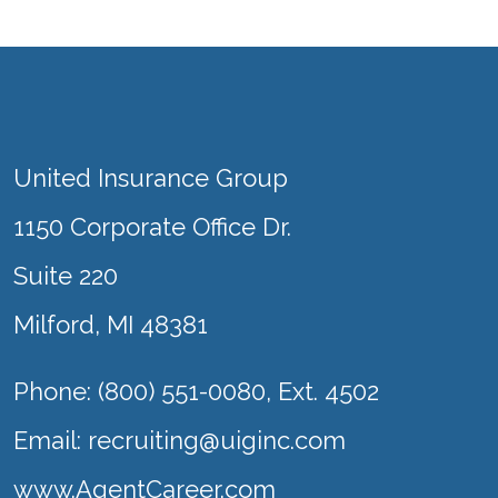
United Insurance Group
1150 Corporate Office Dr.
Suite 220
Milford, MI 48381
Phone: (800) 551-0080, Ext. 4502
Email: recruiting@uiginc.com
www.AgentCareer.com