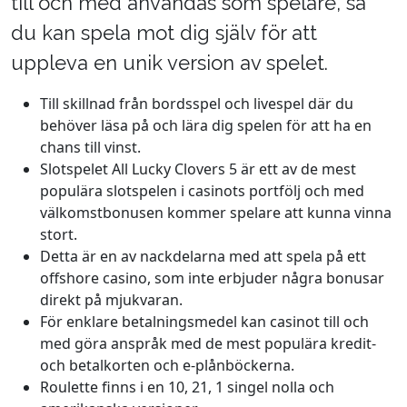
till och med användas som spelare, så
du kan spela mot dig själv för att
uppleva en unik version av spelet.
Till skillnad från bordsspel och livespel där du
behöver läsa på och lära dig spelen för att ha en
chans till vinst.
Slotspelet All Lucky Clovers 5 är ett av de mest
populära slotspelen i casinots portfölj och med
välkomstbonusen kommer spelare att kunna vinna
stort.
Detta är en av nackdelarna med att spela på ett
offshore casino, som inte erbjuder några bonusar
direkt på mjukvaran.
För enklare betalningsmedel kan casinot till och
med göra anspråk med de mest populära kredit-
och betalkorten och e-plånböckerna.
Roulette finns i en 10, 21, 1 singel nolla och