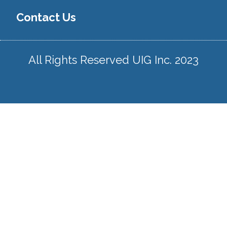
Contact Us
All Rights Reserved UIG Inc. 2023