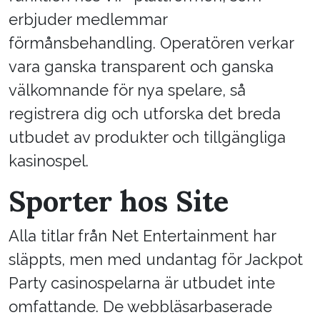
erbjuder medlemmar
förmånsbehandling. Operatören verkar
vara ganska transparent och ganska
välkomnande för nya spelare, så
registrera dig och utforska det breda
utbudet av produkter och tillgängliga
kasinospel.
Sporter hos Site
Alla titlar från Net Entertainment har
släppts, men med undantag för Jackpot
Party casinospelarna är utbudet inte
omfattande. De webbläsarbaserade