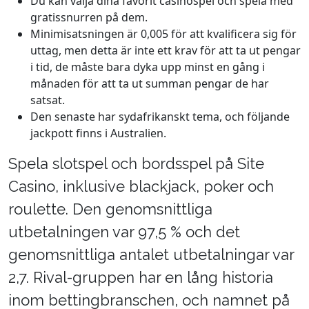
Du kan välja dina favorit casinospel och spela med
gratissnurren på dem.
Minimisatsningen är 0,005 för att kvalificera sig för
uttag, men detta är inte ett krav för att ta ut pengar
i tid, de måste bara dyka upp minst en gång i
månaden för att ta ut summan pengar de har
satsat.
Den senaste har sydafrikanskt tema, och följande
jackpott finns i Australien.
Spela slotspel och bordsspel på Site
Casino, inklusive blackjack, poker och
roulette. Den genomsnittliga
utbetalningen var 97,5 % och det
genomsnittliga antalet utbetalningar var
2,7. Rival-gruppen har en lång historia
inom bettingbranschen, och namnet på