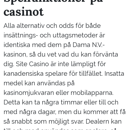
casinot
Alla alternativ och odds för både
insättnings- och uttagsmetoder är
identiska med dem på Dama N.V.-
kasinon, så du vet vad du kan förvänta
dig. Site Casino är inte lämpligt för
kanadensiska spelare för tillfället. Insatta
medel kan användas på
kasinomjukvaran eller mobilapparna.
Detta kan ta några timmar eller till och
med några dagar, men du kommer att få
så snabbt som möjligt svar. Dealern kan