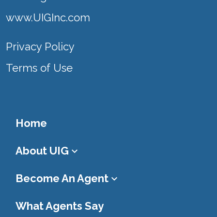
www.UIGInc.com
Privacy Policy
Terms of Use
Home
About UIG
keyboard_arrow_down
Become An Agent
keyboard_arrow_down
What Agents Say