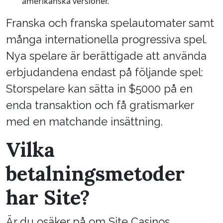
amerikanska versioner.
Franska och franska spelautomater samt
många internationella progressiva spel.
Nya spelare är berättigade att använda
erbjudandena endast på följande spel:
Storspelare kan sätta in $5000 på en
enda transaktion och få gratismarker
med en matchande insättning.
Vilka
betalningsmetoder
har Site?
Är du osäker på om Site Casinos