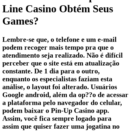
Line Casino Obtém Seus
Games?
Lembre-se que, o telefone e um e-mail
podem recoger mais tempo pra que o
atendimento seja realizado. Não é difícil
perceber que o site está em atualização
constante. De 1 dia para o outro,
enquanto os especialistas faziam esta
análise, o layout foi alterado. Usuários
Google android, além da op??o de acessar
a plataforma pelo navegador do celular,
podem baixar o Pin-Up Casino app.
Assim, você fica sempre logado para
assim que quiser fazer uma jogatina no