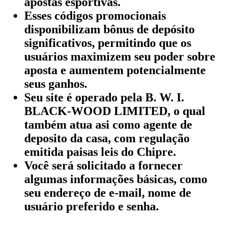
apostas esportivas.
Esses códigos promocionais
disponibilizam bônus de depósito
significativos, permitindo que os
usuários maximizem seu poder sobre
aposta e aumentem potencialmente
seus ganhos.
Seu site é operado pela B. W. I.
BLACK-WOOD LIMITED, o qual
também atua asi como agente de
deposito da casa, com regulação
emitida paisas leis do Chipre.
Você será solicitado a fornecer
algumas informações básicas, como
seu endereço de e-mail, nome de
usuário preferido e senha.