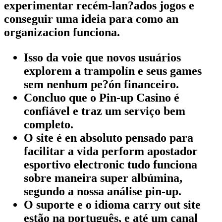
experimentar recém-lan?ados jogos e
conseguir uma ideia para como an
organizacion funciona.
Isso da voie que novos usuários
explorem a trampolín e seus games
sem nenhum pe?ón financeiro.
Concluo que o Pin-up Casino é
confiável e traz um serviço bem
completo.
O site é en absoluto pensado para
facilitar a vida perform apostador
esportivo electronic tudo funciona
sobre maneira super albúmina,
segundo a nossa análise pin-up.
O suporte e o idioma carry out site
estão na português, e até um canal