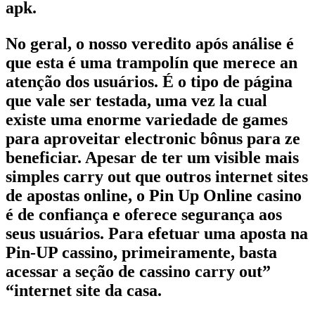
apk.
No geral, o nosso veredito após análise é
que esta é uma trampolín que merece an
atenção dos usuários. É o tipo de página
que vale ser testada, uma vez la cual
existe uma enorme variedade de games
para aproveitar electronic bônus para ze
beneficiar. Apesar de ter um visible mais
simples carry out que outros internet sites
de apostas online, o Pin Up Online casino
é de confiança e oferece segurança aos
seus usuários. Para efetuar uma aposta na
Pin-UP cassino, primeiramente, basta
acessar a seção de cassino carry out”
“internet site da casa.