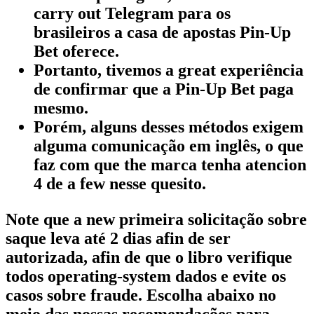
carry out Telegram para os
brasileiros a casa de apostas Pin-Up
Bet oferece.
Portanto, tivemos a great experiência
de confirmar que a Pin-Up Bet paga
mesmo.
Porém, alguns desses métodos exigem
alguma comunicação em inglês, o que
faz com que the marca tenha atencion
4 de a few nesse quesito.
Note que a new primeira solicitação sobre
saque leva até 2 dias afin de ser
autorizada, afin de que o libro verifique
todos operating-system dados e evite os
casos sobre fraude. Escolha abaixo no
meio das nossas recomendações para