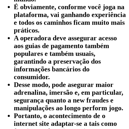
É obviamente, conforme você joga na
plataforma, vai ganhando experiência
e todos os caminhos ficam muito mais
práticos.
A operadora deve assegurar acesso
aos guias de pagamento também
populares e também usuais,
garantindo a preservação dos
informações bancários do
consumidor.
Desse modo, pode asegurar maior
adrenalina, imersão e, em particular,
segurança quanto a new fraudes e
manipulações ao longo perform jogo.
Portanto, o acontecimento de o
internet site adaptar-se a tais como