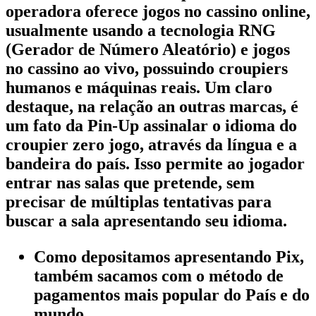
operadora oferece jogos no cassino online,
usualmente usando a tecnologia RNG
(Gerador de Número Aleatório) e jogos
no cassino ao vivo, possuindo croupiers
humanos e máquinas reais. Um claro
destaque, na relação an outras marcas, é
um fato da Pin-Up assinalar o idioma do
croupier zero jogo, através da língua e a
bandeira do país. Isso permite ao jogador
entrar nas salas que pretende, sem
precisar de múltiplas tentativas para
buscar a sala apresentando seu idioma.
Como depositamos apresentando Pix,
também sacamos com o método de
pagamentos mais popular do País e do
mundo.