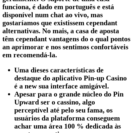
funciona, é dado em português e está
disponível num chat ao vivo, mas
gostaríamos que existissem cependant
alternativas. No mais, a casa de aposta
têm cependant vantagens do o qual pontos
an aprimorar e nos sentimos confortáveis
em recomendá-la.
Uma dieses características de
destaque do aplicativo Pin-up Casino
é a new sua interface amigável.
Apesar para o grande núcleo do Pin
Upward ser o cassino, algo
perceptível até pelo seu fama, os
usuários da plataforma conseguem
achar uma área 100 % dedicada às