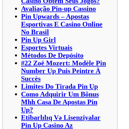
Casino Obtém Seus Jogos?
Avaliação Pin-up Cassino
Pin Upwards – Apostas
Esportivas E Casino Online
No Brasil
Pin Up Girl
Esportes Virtuais
Métodos De Depósito
#22 Zoë Mozert: Modèle Pin
Number Up Puis Peintre À
Succès
Limites Do Tirada Pin Up
Como Adquirir Um Bônus
Mhh Casa De Apostas Pin
Up?
Etibarlılıq Və Lisenziyalar
Pin Up Casino Az