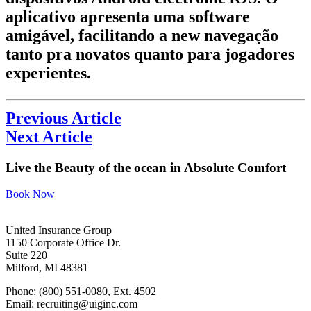
aplicativo apresenta uma software
amigável, facilitando a new navegação
tanto pra novatos quanto para jogadores
experientes.
Previous Article
Next Article
Live the Beauty
of the ocean in
Absolute Comfort
Book Now
United Insurance Group
1150 Corporate Office Dr.
Suite 220
Milford, MI 48381
Phone: (800) 551-0080, Ext. 4502
Email: recruiting@uiginc.com