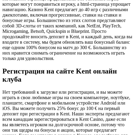
которые могут понравиться игроку, а html-страница упрощает
навигацию. Казино Kent предлагает до 40 игр с различными
джекпотами, включая прогрессивные, ставки на ставки и
бонусные игры. Большинство из этих слотов представляют
собой 3D-слоты от таких компаний, как NetEnt, PlayTech,
Microgaming, Betsoft, Quickspin и Blueprint. Просто
продолжайте вносить депозит в Kent, и каждый день, когда вы
входите в систему, мы будем обновлять ваш бонусный баланс
еще одним 100% бонусом на матч до 300 €. Большинству из
них нравится снимать ограничение на возможность играть
только для удовольствия.
Регистрация на сайте Kent онлайн
клуба
Нет требований к загрузке или регистрации, и вы можете
играть в свои любимые игры на своем компьютере, ноутбуке,
планшете, смартфоне и мобильном устройстве Android или
iOS. Вы можете получить 25% бонус до 100 € на первый
депозит при регистрации в Kent. Наши эксперты предлагают
всем канадцам зарегистрироваться в Kent Casino, даже если
вы являетесь игроком на долгосрочной основе, потому что
они так щедры на бонусы и акции, которые предлагает