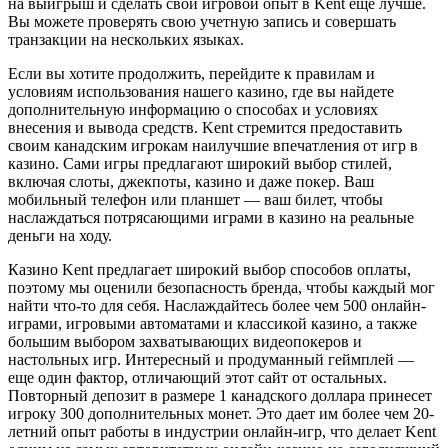
на выигрыш и сделать свой игровой опыт в Kent еще лучше.
Вы можете проверять свою учетную запись и совершать
транзакции на нескольких языках.
Если вы хотите продолжить, перейдите к правилам и
условиям использования нашего казино, где вы найдете
дополнительную информацию о способах и условиях
внесения и вывода средств. Kent стремится предоставить
своим канадским игрокам наилучшие впечатления от игр в
казино. Сами игры предлагают широкий выбор стилей,
включая слоты, джекпоты, казино и даже покер. Ваш
мобильный телефон или планшет — ваш билет, чтобы
наслаждаться потрясающими играми в казино на реальные
деньги на ходу.
Казино Kent предлагает широкий выбор способов оплаты,
поэтому мы оценили безопасность бренда, чтобы каждый мог
найти что-то для себя. Наслаждайтесь более чем 500 онлайн-
играми, игровыми автоматами и классикой казино, а также
большим выбором захватывающих видеопокеров и
настольных игр. Интересный и продуманный геймплей —
еще один фактор, отличающий этот сайт от остальных.
Повторный депозит в размере 1 канадского доллара принесет
игроку 300 дополнительных монет. Это дает им более чем 20-
летний опыт работы в индустрии онлайн-игр, что делает Kent