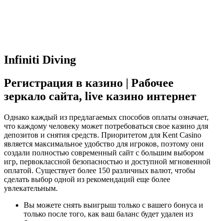
Infiniti Diving
Регистрация в казино | Рабочее
зеркало сайта, live казино интернет
Однако каждый из предлагаемых способов оплаты означает,
что каждому человеку может потребоваться свое казино для
депозитов и снятия средств. Приоритетом для Kent Casino
является максимальное удобство для игроков, поэтому они
создали полностью современный сайт с большим выбором
игр, первоклассной безопасностью и доступной мгновенной
оплатой. Существует более 150 различных валют, чтобы
сделать выбор одной из рекомендаций еще более
увлекательным.
Вы можете снять выигрыш только с вашего бонуса и
только после того, как ваш баланс будет удален из