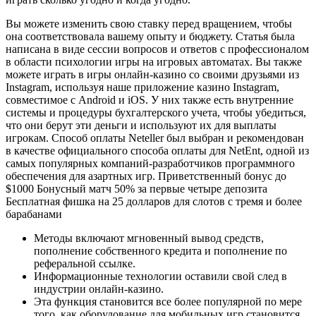
Вы можете изменить свою ставку перед вращением, чтобы
она соответствовала вашему опыту и бюджету. Статья была
написана в виде сессии вопросов и ответов с профессионалом
в области психологии игры на игровых автоматах. Вы также
можете играть в игры онлайн-казино со своими друзьями из
Instagram, используя наше приложение казино Instagram,
совместимое с Android и iOS. У них также есть внутренние
системы и процедуры бухгалтерского учета, чтобы убедиться,
что они берут эти деньги и используют их для выплаты
игрокам. Способ оплаты Neteller был выбран и рекомендован
в качестве официального способа оплаты для NetEnt, одной из
самых популярных компаний-разработчиков программного
обеспечения для азартных игр. Приветственный бонус до
$1000 Бонусный матч 50% за первые четыре депозита
Бесплатная фишка на 25 долларов для слотов с тремя и более
барабанами
Методы включают мгновенный вывод средств,
пополнение собственного кредита и пополнение по
реферальной ссылке.
Информационные технологии оставили свой след в
индустрии онлайн-казино.
Эта функция становится все более популярной по мере
того, как оборудование для мобильных игр становится