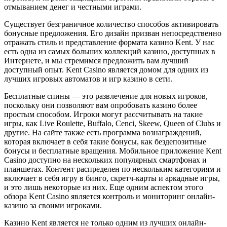
отмыванием денег и честными играми.
Существует безграничное количество способов активировать
бонусные предложения. Его дизайн призван непосредственно
отражать стиль и представление формата казино Kent. У нас
есть одна из самых больших коллекций казино, доступных в
Интернете, и мы стремимся предложить вам лучший
доступный опыт. Kent Casino является домом для одних из
лучших игровых автоматов и игр казино в сети.
Бесплатные спины — это развлечение для новых игроков,
поскольку они позволяют вам опробовать казино более
простым способом. Игроки могут рассчитывать на такие
игры, как Live Roulette, Buffalo, Cenci, Skeew, Queen of Clubs и
другие. На сайте также есть программа вознаграждений,
которая включает в себя такие бонусы, как бездепозитные
бонусы и бесплатные вращения. Мобильное приложение Kent
Casino доступно на нескольких популярных смартфонах и
планшетах. Контент распределен по нескольким категориям и
включает в себя игру в бинго, скретч-карты и аркадные игры,
и это лишь некоторые из них. Еще одним аспектом этого
обзора Kent Casino является контроль и мониторинг онлайн-
казино за своими игроками.
Казино Kent является не только одним из лучших онлайн-