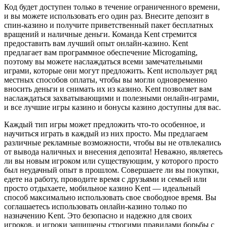
Код будет доступен только в течение ограниченного времени,
и вы можете использовать его один раз. Внесите депозит в
спин-казино и получите приветственный пакет бесплатных
вращений и наличные деньги. Команда Kent стремится
предоставить вам лучший опыт онлайн-казино. Kent
предлагает вам программное обеспечение Microgaming,
поэтому вы можете наслаждаться всеми замечательными
играми, которые они могут предложить. Kent использует ряд
местных способов оплаты, чтобы вы могли одновременно
вносить деньги и снимать их из казино. Kent позволяет вам
наслаждаться захватывающими и полезными онлайн-играми,
и все лучшие игры казино и бонусы казино доступны для вас.
Каждый тип игры может предложить что-то особенное, и
научиться играть в каждый из них просто. Мы предлагаем
различные рекламные возможности, чтобы вы не отвлекались
от вывода наличных и внесения депозита! Неважно, являетесь
ли вы новым игроком или существующим, у которого просто
был неудачный опыт в прошлом. Совершаете ли вы покупки,
едете на работу, проводите время с друзьями и семьей или
просто отдыхаете, мобильное казино Kent — идеальный
способ максимально использовать свое свободное время. Вы
соглашаетесь использовать онлайн-казино только по
назначению Kent. Это безопасно и надежно для своих
игроков, и игроки защищены строгими правилами борьбы с