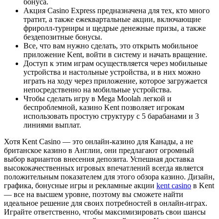
бонуса.
Акция Casino Express предназначена для тех, кто много
тратит, а также ежеквартальные акции, включающие
фриролл-турниры и щедрые денежные призы, а также
бездепозитные бонусы.
Все, что вам нужно сделать, это открыть мобильное
приложение Kent, войти в систему и начать вращение.
Доступ к этим играм осуществляется через мобильные
устройства и настольные устройства, и в них можно
играть на ходу через приложение, которое загружается
непосредственно на мобильные устройства.
Чтобы сделать игру в Mega Moolah легкой и
беспроблемной, казино Kent позволяет игрокам
использовать простую структуру с 5 барабанами и 3
линиями выплат.
Хотя Kent Casino — это онлайн-казино для Канады, а не
британское казино в Англии, они предлагают огромный
выбор вариантов внесения депозита. Успешная доставка
высококачественных игровых впечатлений всегда является
положительным показателем для этого обзора казино. Дизайн,
графика, бонусные игры и рекламные акции
kent casino
в Kent
— все на высшем уровне, поэтому вы сможете найти
идеальное решение для своих потребностей в онлайн-играх.
Играйте ответственно, чтобы максимизировать свои шансы