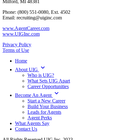
Milford, MI 48381
Phone: (800) 551-0080, Ext. 4502
Email: recruiting@uiginc.com
www.AgentCareer.com
www.UIGInc.com
Privacy Policy
Terms of Use
Home
keyboard_arrow_down
About UIG
Who is UIG?
What Sets UIG Apart
Career Opportunities
keyboard_arrow_down
Become An Agent
Start a New Career
Build Your Business
Leads for Agents
Agent Perks
What Agents Say
Contact Us
All Rights Reserved UIG Inc. 2023