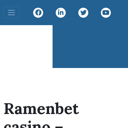
Toggle navigation
Infiniti
Diving
Infiniti Divin
Ramenbet
casino –