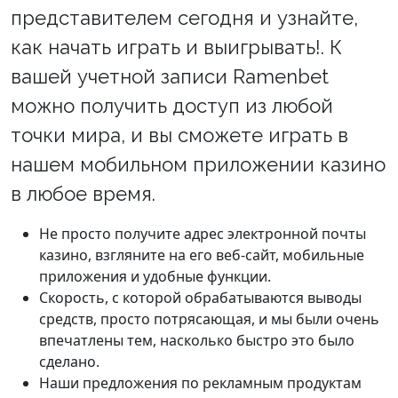
представителем сегодня и узнайте,
как начать играть и выигрывать!. К
вашей учетной записи Ramenbet
можно получить доступ из любой
точки мира, и вы сможете играть в
нашем мобильном приложении казино
в любое время.
Не просто получите адрес электронной почты
казино, взгляните на его веб-сайт, мобильные
приложения и удобные функции.
Скорость, с которой обрабатываются выводы
средств, просто потрясающая, и мы были очень
впечатлены тем, насколько быстро это было
сделано.
Наши предложения по рекламным продуктам