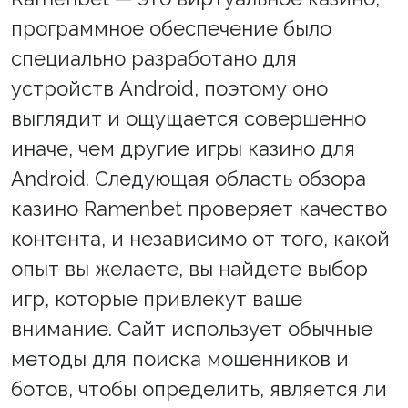
программное обеспечение было
специально разработано для
устройств Android, поэтому оно
выглядит и ощущается совершенно
иначе, чем другие игры казино для
Android. Следующая область обзора
казино Ramenbet проверяет качество
контента, и независимо от того, какой
опыт вы желаете, вы найдете выбор
игр, которые привлекут ваше
внимание. Сайт использует обычные
методы для поиска мошенников и
ботов, чтобы определить, является ли