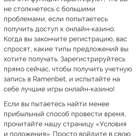
не столкнетесь с большими
проблемами, если попытаетесь
получить доступ к онлайн-казино.
Когда вы закончите регистрацию, вас
спросят, какие типы предложений вы
хотите получать. Зарегистрируйтесь
прямо сейчас, чтобы получить учетную
запись в Ramenbet, и испытайте на
себе лучшие игры онлайн-казино!
Если вы пытаетесь найти менее
прибыльный способ провести время,
прочитайте нашу страницу «Условия
и положения». Просто войдите в свою