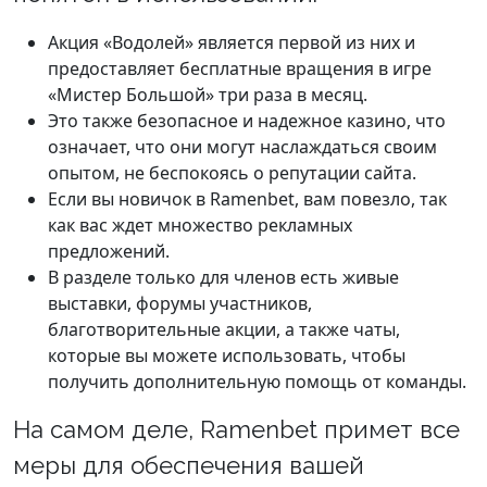
Акция «Водолей» является первой из них и
предоставляет бесплатные вращения в игре
«Мистер Большой» три раза в месяц.
Это также безопасное и надежное казино, что
означает, что они могут наслаждаться своим
опытом, не беспокоясь о репутации сайта.
Если вы новичок в Ramenbet, вам повезло, так
как вас ждет множество рекламных
предложений.
В разделе только для членов есть живые
выставки, форумы участников,
благотворительные акции, а также чаты,
которые вы можете использовать, чтобы
получить дополнительную помощь от команды.
На самом деле, Ramenbet примет все
меры для обеспечения вашей