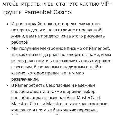
чтобы играть, и вы станете частью VIP-
группы Ramenbet Casino.
Играя в онлайн-покер, по-прежнему можно
потерять деньги, но, в отличие от реальной
жизни, вам не придется из-за этого рисковать
работой.
Мы получили электронное письмо от Ramenbet,
так как они всегда рады поговорить с нами, и мы
очень рады помочь познакомить новых игроков
с веселым, безопасным и надежным онлайн-
казино, которое предлагает им мир
развлечений.
В Ramenbet есть безопасные и надежные
способы оплаты, а также широкий выбор
способов оплаты, включая Visa, MasterCard,
Maestro, Cirrus и Maestro, а также электронные
кошельки и прямые банковские переводы.