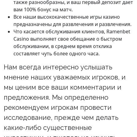
также разнообразны, и ваш первый депозит дает
вам 100% бонус на матч.
Все наши высококачественные игры казино
предназначены для развлечения и развлечения.
Что касается обслуживания клиентов, Ramenbet
Casino выполняет свое обещание о быстром
обслуживании, в среднем время отклика
составляет чуть более одного часа.
Нам всегда интересно услышать
мнение наших уважаемых игроков, и
мы ценим все ваши комментарии и
предложения. Мы определенно
рекомендуем игрокам провести
исследование, прежде чем делать
какие-либо существенные