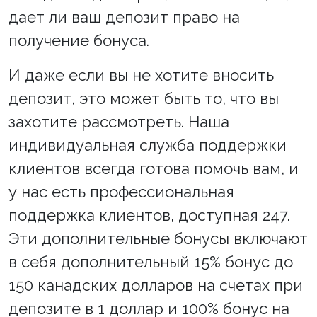
дает ли ваш депозит право на
получение бонуса.
И даже если вы не хотите вносить
депозит, это может быть то, что вы
захотите рассмотреть. Наша
индивидуальная служба поддержки
клиентов всегда готова помочь вам, и
у нас есть профессиональная
поддержка клиентов, доступная 247.
Эти дополнительные бонусы включают
в себя дополнительный 15% бонус до
150 канадских долларов на счетах при
депозите в 1 доллар и 100% бонус на