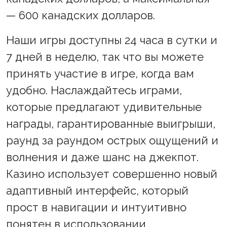
— 600 канадских долларов.
Наши игры доступны 24 часа в сутки и
7 дней в неделю, так что вы можете
принять участие в игре, когда вам
удобно. Наслаждайтесь играми,
которые предлагают удивительные
награды, гарантированные выигрыши,
раунд за раундом острых ощущений и
волнения и даже шанс на джекпот.
Казино использует совершенно новый
адаптивный интерфейс, который
прост в навигации и интуитивно
понятен в использовании.