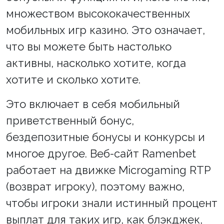
множеством высококачественных
мобильных игр казино. Это означает,
что вы можете быть настолько
активны, насколько хотите, когда
хотите и сколько хотите.
Это включает в себя мобильный
приветственный бонус,
бездепозитные бонусы и конкурсы и
многое другое. Веб-сайт Ramenbet
работает на движке Microgaming RTP
(возврат игроку), поэтому важно,
чтобы игроки знали истинный процент
выплат для таких игр, как блэкджек,