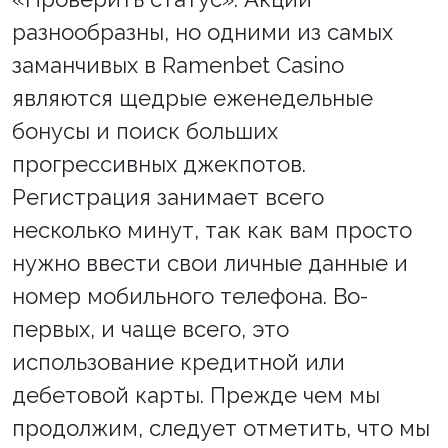
разнообразны, но одними из самых
заманчивых в Ramenbet Casino
являются щедрые еженедельные
бонусы и поиск больших
прогрессивных джекпотов.
Регистрация занимает всего
несколько минут, так как вам просто
нужно ввести свои личные данные и
номер мобильного телефона. Во-
первых, и чаще всего, это
использование кредитной или
дебетовой карты. Прежде чем мы
продолжим, следует отметить, что мы