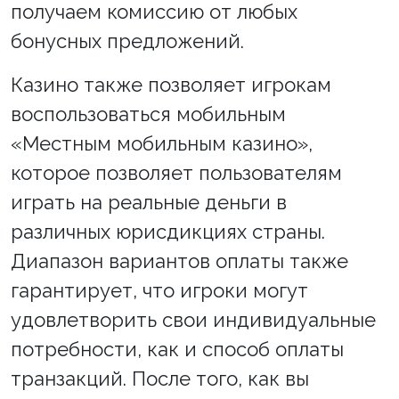
получаем комиссию от любых
бонусных предложений.
Казино также позволяет игрокам
воспользоваться мобильным
«Местным мобильным казино»,
которое позволяет пользователям
играть на реальные деньги в
различных юрисдикциях страны.
Диапазон вариантов оплаты также
гарантирует, что игроки могут
удовлетворить свои индивидуальные
потребности, как и способ оплаты
транзакций. После того, как вы