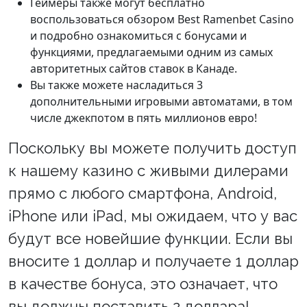
Геймеры также могут бесплатно
воспользоваться обзором Best Ramenbet Casino
и подробно ознакомиться с бонусами и
функциями, предлагаемыми одним из самых
авторитетных сайтов ставок в Канаде.
Вы также можете насладиться 3
дополнительными игровыми автоматами, в том
числе джекпотом в пять миллионов евро!
Поскольку вы можете получить доступ
к нашему казино с живыми дилерами
прямо с любого смартфона, Android,
iPhone или iPad, мы ожидаем, что у вас
будут все новейшие функции. Если вы
вносите 1 доллар и получаете 1 доллар
в качестве бонуса, это означает, что
вы должны поставить 2 доллара!