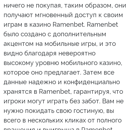
ничего не покупая, таким образом, они
получают мгновенный доступ к своим
играм в казино Ramenbet. Ramenbet
было создано с дополнительным
акцентом на мобильные игры, и это
видно благодаря невероятно
высокому уровню мобильного казино,
которое оно предлагает. Затем все
данные надежно и конфиденциально
хранятся в Ramenbet, гарантируя, что
игроки могут играть без забот. Вам не
нужно покидать свою гостиную, вы
всего в нескольких кликах от полного
вращения и выигрыша в Ramenbet.