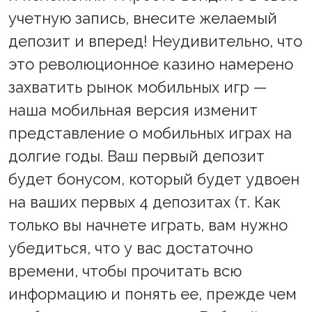
учетную запись, внесите желаемый
депозит и вперед! Неудивительно, что
это революционное казино намерено
захватить рынок мобильных игр —
наша мобильная версия изменит
представление о мобильных играх на
долгие годы. Ваш первый депозит
будет бонусом, который будет удвоен
на ваших первых 4 депозитах (т. Как
только вы начнете играть, вам нужно
убедиться, что у вас достаточно
времени, чтобы прочитать всю
информацию и понять ее, прежде чем