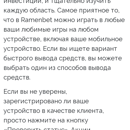
инвестиции, и тщательно изучить
каждую область. Самое приятное то,
что в Ramenbet можно играть в любые
ваши любимые игры на любом
устройстве, включая ваше мобильное
устройство. Если вы ищете вариант
быстрого вывода средств, вы можете
выбрать один из способов вывода
средств.
Если вы не уверены,
зарегистрировано ли ваше
устройство в качестве клиента,
просто нажмите на кнопку
«Проверить статус». Акции