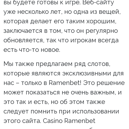
вы будете готовы к игре. Веб-сайту
уже несколько лет, но одна из вещей,
которая делает его таким хорошим,
заключается в том, что он регулярно
обновляется, так что игрокам всегда
есть что-то новое.
Мы также предлагаем ряд слотов,
которые являются эксклюзивными для
нас – только в Ramenbet! Это решение
может показаться не очень важным, и
это так и есть, но об этом также
следует помнить при использовании
этого сайта. Casino Ramenbet