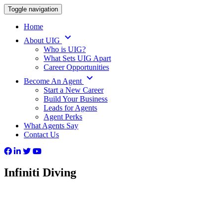
Toggle navigation
Home
keyboard_arrow_down
About UIG
Who is UIG?
What Sets UIG Apart
Career Opportunities
keyboard_arrow_down
Become An Agent
Start a New Career
Build Your Business
Leads for Agents
Agent Perks
What Agents Say
Contact Us
Infiniti Diving