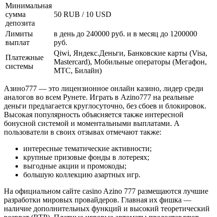
Минимальная
сумма
50 RUB / 10 USD
депозита
Лимиты
в день до 240000 руб. и в месяц до 1200000
выплат
руб.
Qiwi, Яндекс.Деньги, Банковские карты (Visa,
Платежные
Mastercard), Мобильные операторы (Мегафон,
системы
МТС, Билайн)
Азино777 — это лицензионное онлайн казино, лидер среди
аналогов во всем Рунете. Играть в Azino777 на реальные
деньги предлагается круглосуточно, без сбоев и блокировок.
Высокая популярность объясняется также интересной
бонусной системой и моментальными выплатами. А
пользователи в своих отзывах отмечают также:
интересные тематические активности;
крупные призовые фонды в лотереях;
выгодные акции и промокоды;
большую коллекцию азартных игр.
На официальном сайте casino Azino 777 размещаются лучшие
разработки мировых провайдеров. Главная их фишка —
наличие дополнительных функций и высокий теоретический