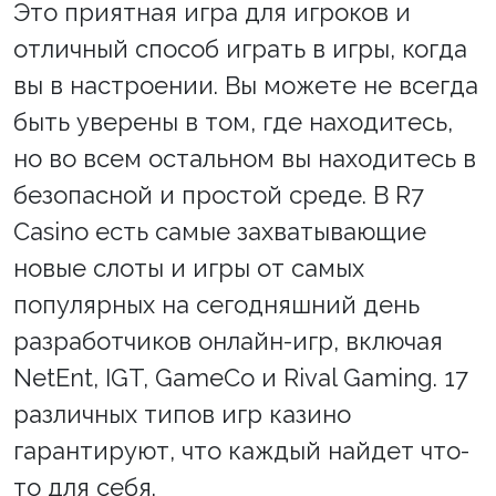
Это приятная игра для игроков и
отличный способ играть в игры, когда
вы в настроении. Вы можете не всегда
быть уверены в том, где находитесь,
но во всем остальном вы находитесь в
безопасной и простой среде. В R7
Casino есть самые захватывающие
новые слоты и игры от самых
популярных на сегодняшний день
разработчиков онлайн-игр, включая
NetEnt, IGT, GameCo и Rival Gaming. 17
различных типов игр казино
гарантируют, что каждый найдет что-
то для себя.