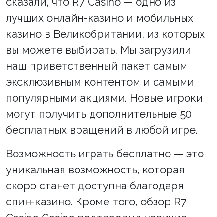
сказали, что R7 Casino — одно из
лучших онлайн-казино и мобильных
казино в Великобритании, из которых
вы можете выбирать. Мы загрузили
наш приветственный пакет самым
эксклюзивным контентом и самыми
популярными акциями. Новые игроки
могут получить дополнительные 50
бесплатных вращений в любой игре.
Возможность играть бесплатно — это
уникальная возможность, которая
скоро станет доступна благодаря
спин-казино. Кроме того, обзор R7