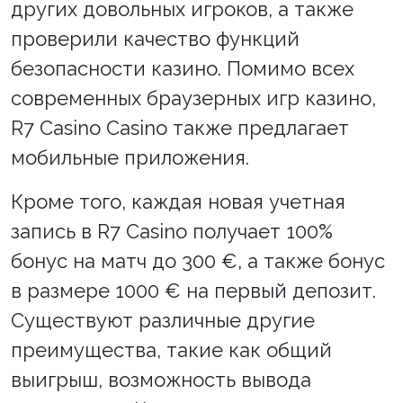
других довольных игроков, а также
проверили качество функций
безопасности казино. Помимо всех
современных браузерных игр казино,
R7 Casino Casino также предлагает
мобильные приложения.
Кроме того, каждая новая учетная
запись в R7 Casino получает 100%
бонус на матч до 300 €, а также бонус
в размере 1000 € на первый депозит.
Существуют различные другие
преимущества, такие как общий
выигрыш, возможность вывода