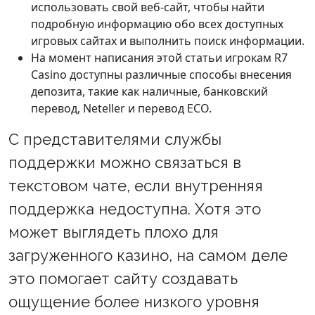
использовать свой веб-сайт, чтобы найти
подробную информацию обо всех доступных
игровых сайтах и ​​выполнить поиск информации.
На момент написания этой статьи игрокам R7
Casino доступны различные способы внесения
депозита, такие как наличные, банковский
перевод, Neteller и перевод ECO.
С представителями службы
поддержки можно связаться в
текстовом чате, если внутренняя
поддержка недоступна. Хотя это
может выглядеть плохо для
загруженного казино, на самом деле
это помогает сайту создавать
ощущение более низкого уровня