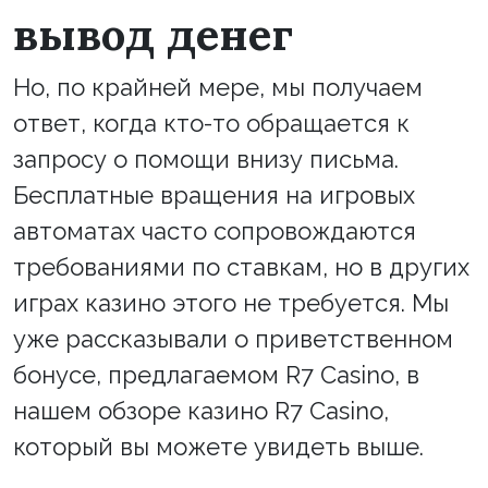
вывод денег
Но, по крайней мере, мы получаем
ответ, когда кто-то обращается к
запросу о помощи внизу письма.
Бесплатные вращения на игровых
автоматах часто сопровождаются
требованиями по ставкам, но в других
играх казино этого не требуется. Мы
уже рассказывали о приветственном
бонусе, предлагаемом R7 Casino, в
нашем обзоре казино R7 Casino,
который вы можете увидеть выше.