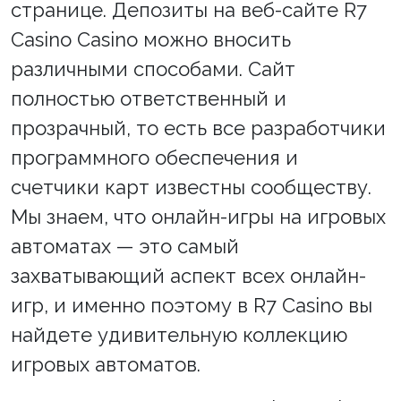
странице. Депозиты на веб-сайте R7
Casino Casino можно вносить
различными способами. Сайт
полностью ответственный и
прозрачный, то есть все разработчики
программного обеспечения и
счетчики карт известны сообществу.
Мы знаем, что онлайн-игры на игровых
автоматах — это самый
захватывающий аспект всех онлайн-
игр, и именно поэтому в R7 Casino вы
найдете удивительную коллекцию
игровых автоматов.