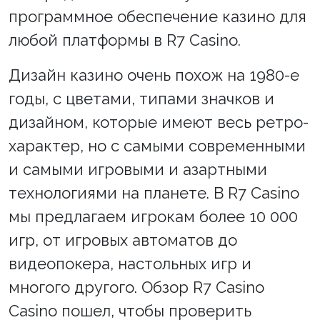
программное обеспечение казино для
любой платформы в R7 Casino.
Дизайн казино очень похож на 1980-е
годы, с цветами, типами значков и
дизайном, которые имеют весь ретро-
характер, но с самыми современными
и самыми игровыми и азартными
технологиями на планете. В R7 Casino
мы предлагаем игрокам более 10 000
игр, от игровых автоматов до
видеопокера, настольных игр и
многого другого. Обзор R7 Casino
Casino пошел, чтобы проверить