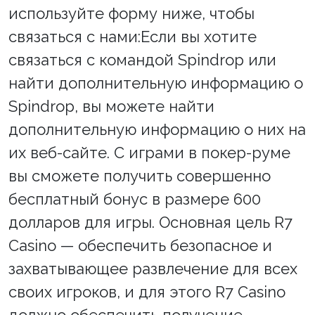
используйте форму ниже, чтобы
связаться с нами:Если вы хотите
связаться с командой Spindrop или
найти дополнительную информацию о
Spindrop, вы можете найти
дополнительную информацию о них на
их веб-сайте. С играми в покер-руме
вы сможете получить совершенно
бесплатный бонус в размере 600
долларов для игры. Основная цель R7
Casino — обеспечить безопасное и
захватывающее развлечение для всех
своих игроков, и для этого R7 Casino