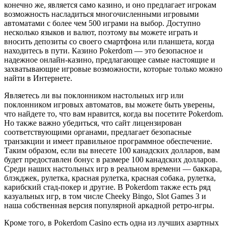
конечно же, является само казино, и оно предлагает игрокам
возможность насладиться многочисленными игровыми
автоматами с более чем 500 играми на выбор. Доступно
несколько языков и валют, поэтому вы можете играть и
вносить депозиты со своего смартфона или планшета, когда
находитесь в пути. Казино Pokerdom — это безопасное и
надежное онлайн-казино, предлагающее самые настоящие и
захватывающие игровые возможности, которые только можно
найти в Интернете.
Являетесь ли вы поклонником настольных игр или
поклонником игровых автоматов, вы можете быть уверены,
что найдете то, что вам нравится, когда вы посетите Pokerdom.
Но также важно убедиться, что сайт лицензирован
соответствующими органами, предлагает безопасные
транзакции и имеет правильное программное обеспечение.
Таким образом, если вы внесете 100 канадских долларов, вам
будет предоставлен бонус в размере 100 канадских долларов.
Среди наших настольных игр в реальном времени — баккара,
блэкджек, рулетка, красная рулетка, красная собака, рулетка,
карибский стад-покер и другие. В Pokerdom также есть ряд
казуальных игр, в том числе Cheeky Bingo, Slot Games 3 и
наша собственная версия популярной аркадной ретро-игры.
Кроме того, в Pokerdom Casino есть одна из лучших азартных