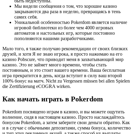
быть недоступны.
Мы видели сообщения о том, что хорошие казино
закрываются два раза в неделю, превращаясь в тень
самих себя.
Уникальной особенностью Pokerdom является наличие
игровой библиотеки из более чем 4000 игровых
автоматов и настольных игр, которые постоянно
пополняются нашими разработчиками.
Мало того, я также получаю рекомендации от своих близких
друзей, и хотя Я не знаю игрока, я просто нажимаю на его
казино Pobscure, что приводит меня в захватывающий мир
казино. Это не займет много времени, чтобы стать
постоянным, и это стоит вашего времени. Ваша бесплатная
игра прекратится в день, когда вступит в силу ваш второй
100% бонус на матч. Nicht zu Vergessen müssen bei allen Spielen
die Zertifizierung eCOGRA wirken.
Как начать играть в Pokerdom
Pokerdom посвящено играм в казино, и вы можете ощутить
волнение, сидя в настоящем казино. Просто наслаждайтесь
бонусом Pokerdom, а затем заберите свои деньги обратно. Как
и в случае с обычными депозитами, сумма бонуса, количество
и тип этих рекламных акций, а также способ их выплаты