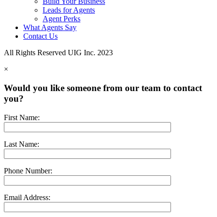
Build Your Business
Leads for Agents
Agent Perks
What Agents Say
Contact Us
All Rights Reserved UIG Inc. 2023
×
Would you like someone from our team to contact
you?
First Name:
Last Name:
Phone Number:
Email Address: