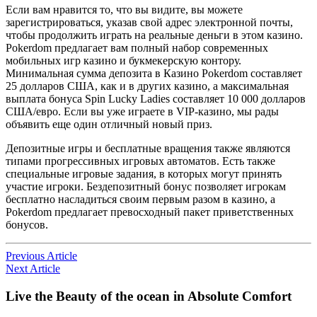
Если вам нравится то, что вы видите, вы можете
зарегистрироваться, указав свой адрес электронной почты,
чтобы продолжить играть на реальные деньги в этом казино.
Pokerdom предлагает вам полный набор современных
мобильных игр казино и букмекерскую контору.
Минимальная сумма депозита в Казино Pokerdom составляет
25 долларов США, как и в других казино, а максимальная
выплата бонуса Spin Lucky Ladies составляет 10 000 долларов
США/евро. Если вы уже играете в VIP-казино, мы рады
объявить еще один отличный новый приз.
Депозитные игры и бесплатные вращения также являются
типами прогрессивных игровых автоматов. Есть также
специальные игровые задания, в которых могут принять
участие игроки. Бездепозитный бонус позволяет игрокам
бесплатно насладиться своим первым разом в казино, а
Pokerdom предлагает превосходный пакет приветственных
бонусов.
Previous Article
Next Article
Live the Beauty
of the ocean in
Absolute Comfort