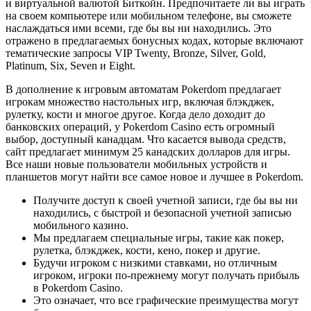
и виртуальной валютой Биткойн. Предпочитаете ли вы играть
на своем компьютере или мобильном телефоне, вы сможете
наслаждаться ими всеми, где бы вы ни находились. Это
отражено в предлагаемых бонусных кодах, которые включают
тематические запросы VIP Twenty, Bronze, Silver, Gold,
Platinum, Six, Seven и Eight.
В дополнение к игровым автоматам Pokerdom предлагает
игрокам множество настольных игр, включая блэкджек,
рулетку, кости и многое другое. Когда дело доходит до
банковских операций, у Pokerdom Casino есть огромный
выбор, доступный канадцам. Что касается вывода средств,
сайт предлагает минимум 25 канадских долларов для игры.
Все наши новые пользователи мобильных устройств и
планшетов могут найти все самое новое и лучшее в Pokerdom.
Получите доступ к своей учетной записи, где бы вы ни
находились, с быстрой и безопасной учетной записью
мобильного казино.
Мы предлагаем специальные игры, такие как покер,
рулетка, блэкджек, кости, кено, покер и другие.
Будучи игроком с низкими ставками, но отличным
игроком, игроки по-прежнему могут получать прибыль
в Pokerdom Casino.
Это означает, что все графические преимущества могут