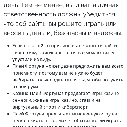
день. Тем не менее, вы и ваша личная
ответственность должны убедиться,
что веб-сайты вы решите играть или
вносить деньги, безопасны и надежны.
Если по какой-то причине вы не можете найти
свою точку оригинальности, возможно, вы ее
упустили из виду.
Плей Фортуна может даже предложить вам всего
понемногу, поэтому вам не нужно будет
выбирать только один тип игры, чтобы получить
в свои руки.
Казино Плей Фортунаs предлагает игры казино
семерки, живые игры казино, ставки на
виртуальный спорт и киберспорт.
Плей Фортуна предлагает мгновенную игру на
нескольких платформах, чтобы вы могли играть