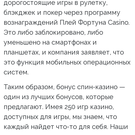
дорогостоящие игры в рулетку,
блэкджек и покер через программу
вознаграждений Плей Фортуна Casino.
Это либо заблокировано, либо
уменьшено на смартфонах и
планшетах, и компания заявляет, что
это функция мобильных операционных
систем.
Таким образом, бонус спин-казино —
один из лучших бонусов, которые
предлагают. Имея 250 игр казино,
доступных для игры, мы знаем, что
каждый найдет что-то для себя. Наши