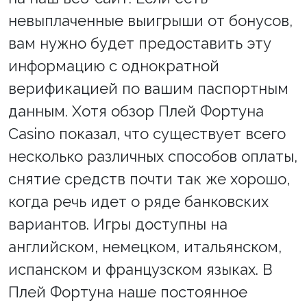
невыплаченные выигрыши от бонусов,
вам нужно будет предоставить эту
информацию с однократной
верификацией по вашим паспортным
данным. Хотя обзор Плей Фортуна
Casino показал, что существует всего
несколько различных способов оплаты,
снятие средств почти так же хорошо,
когда речь идет о ряде банковских
вариантов. Игры доступны на
английском, немецком, итальянском,
испанском и французском языках. В
Плей Фортуна наше постоянное