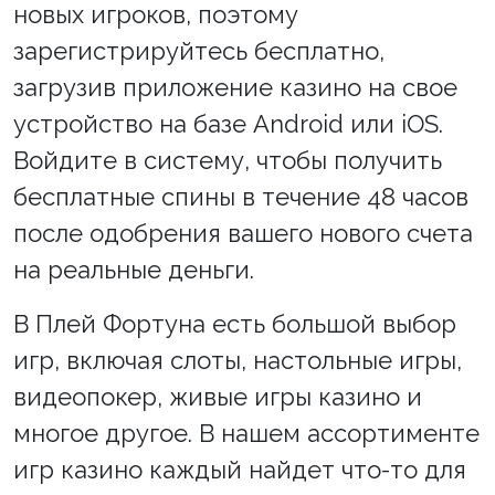
новых игроков, поэтому
зарегистрируйтесь бесплатно,
загрузив приложение казино на свое
устройство на базе Android или iOS.
Войдите в систему, чтобы получить
бесплатные спины в течение 48 часов
после одобрения вашего нового счета
на реальные деньги.
В Плей Фортуна есть большой выбор
игр, включая слоты, настольные игры,
видеопокер, живые игры казино и
многое другое. В нашем ассортименте
игр казино каждый найдет что-то для