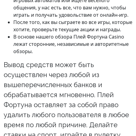
игровых автоматов или ищете веселого
общения, у нас есть все, что вам нужно, чтобы
играть и получать удовольствие от онлайн-игр.
После того, как вы сыграете во все игры, которые
хотите, проверьте текущие акции и награды.
В основе нашего обзора Плей Фортуна Casino
лежат сторонние, независимые и авторитетные
обзоры.
Вывод средств может быть
осуществлен через любой из
вышеперечисленных банков и
обрабатывается мгновенно. Плей
Фортуна оставляет за собой право
удалить любого пользователя в любое
время по любой причине. Делайте
ставки на спорт, играйте в рулетку,