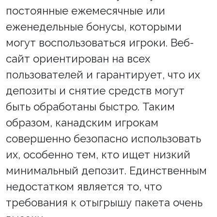
постоянные ежемесячные или
еженедельные бонусы, которыми
могут воспользоваться игроки. Веб-
сайт ориентирован на всех
пользователей и гарантирует, что их
депозиты и снятие средств могут
быть обработаны быстро. Таким
образом, канадским игрокам
совершенно безопасно использовать
их, особенно тем, кто ищет низкий
минимальный депозит. Единственным
недостатком является то, что
требования к отыгрышу пакета очень