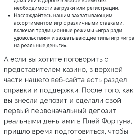
дома или в дороге в любое время без
необходимости загрузки или регистрации.
Наслаждайтесь нашим захватывающим
ассортиментом игр с различными ставками,
включая традиционные режимы «игра ради
удовольствия» и захватывающие типы игр «игра
на реальные деньги».
А если вы хотите поговорить с
представителем казино, в верхней
части нашего веб-сайта есть раздел
справки и поддержки. После того, как
вы внесли депозит и сделали свой
первый первоначальный депозит
реальными деньгами в Плей Фортуна,
пришло время подготовиться, чтобы