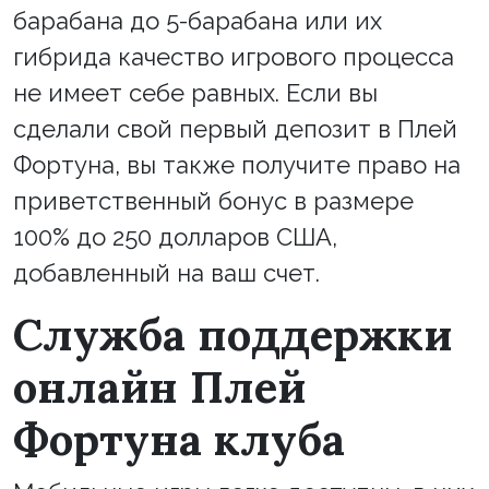
барабана до 5-барабана или их
гибрида качество игрового процесса
не имеет себе равных. Если вы
сделали свой первый депозит в Плей
Фортуна, вы также получите право на
приветственный бонус в размере
100% до 250 долларов США,
добавленный на ваш счет.
Служба поддержки
онлайн Плей
Фортуна клуба