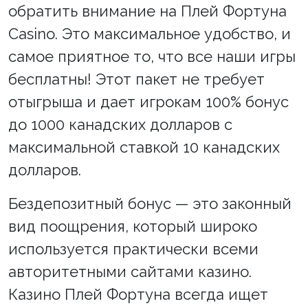
обратить внимание на Плей Фортуна
Casino. Это максимальное удобство, и
самое приятное то, что все наши игры
бесплатны! Этот пакет не требует
отыгрыша и дает игрокам 100% бонус
до 1000 канадских долларов с
максимальной ставкой 10 канадских
долларов.
Бездепозитный бонус — это законный
вид поощрения, который широко
используется практически всеми
авторитетными сайтами казино.
Казино Плей Фортуна всегда ищет