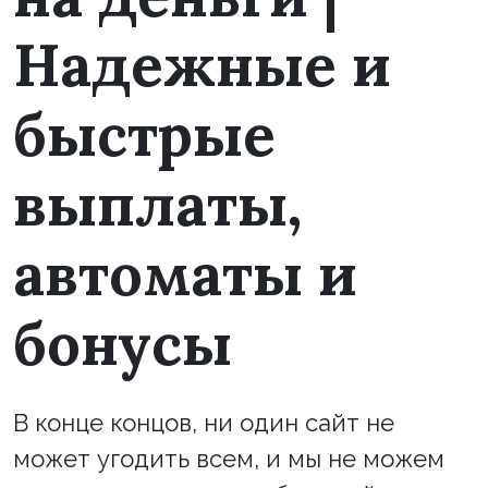
Надежные и
быстрые
выплаты,
автоматы и
бонусы
В конце концов, ни один сайт не
может угодить всем, и мы не можем