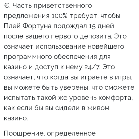
€. Часть приветственного
предложения 100% требует, чтобы
Плей Фортуна подождал 15 дней
после вашего первого депозита. Это
означает использование новейшего
программного обеспечения для
казино и доступ к нему 24/7. Это
означает, что когда вы играете в игры,
вы можете быть уверены, что сможете
испытать такой же уровень комфорта,
как если бы вы сидели в живом
казино.
Поощрение, определенное