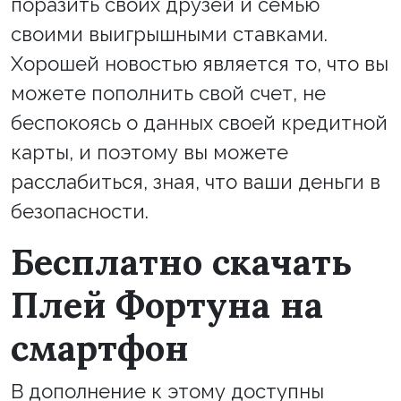
поразить своих друзей и семью
своими выигрышными ставками.
Хорошей новостью является то, что вы
можете пополнить свой счет, не
беспокоясь о данных своей кредитной
карты, и поэтому вы можете
расслабиться, зная, что ваши деньги в
безопасности.
Бесплатно скачать
Плей Фортуна на
смартфон
В дополнение к этому доступны