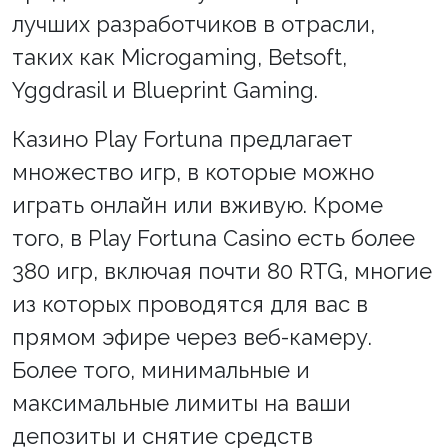
лучших разработчиков в отрасли,
таких как Microgaming, Betsoft,
Yggdrasil и Blueprint Gaming.
Казино Play Fortuna предлагает
множество игр, в которые можно
играть онлайн или вживую. Кроме
того, в Play Fortuna Casino есть более
380 игр, включая почти 80 RTG, многие
из которых проводятся для вас в
прямом эфире через веб-камеру.
Более того, минимальные и
максимальные лимиты на ваши
депозиты и снятие средств