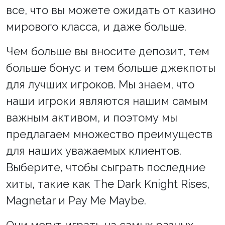
все, что вы можете ожидать от казино
мирового класса, и даже больше.
Чем больше вы вносите депозит, тем
больше бонус и тем больше джекпоты
для лучших игроков. Мы знаем, что
наши игроки являются нашим самым
важным активом, и поэтому мы
предлагаем множество преимуществ
для наших уважаемых клиентов.
Выберите, чтобы сыграть последние
хиты, такие как The Dark Knight Rises,
Magnetar и Pay Me Maybe.