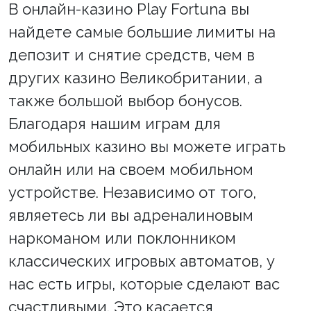
В онлайн-казино Play Fortuna вы
найдете самые большие лимиты на
депозит и снятие средств, чем в
других казино Великобритании, а
также большой выбор бонусов.
Благодаря нашим играм для
мобильных казино вы можете играть
онлайн или на своем мобильном
устройстве. Независимо от того,
являетесь ли вы адреналиновым
наркоманом или поклонником
классических игровых автоматов, у
нас есть игры, которые сделают вас
счастливыми. Это касается