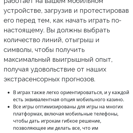
работает на вашем мобильном
устройстве, загрузив и протестировав
его перед тем, как начать играть по-
настоящему. Вы должны выбрать
количество линий, отыгрыш и
символы, чтобы получить
максимальный выигрышный опыт,
получая удовольствие от наших
экстрасенсорных прогнозов.
В играх также легко ориентироваться, и у каждой
есть эквивалентная опция мобильного казино.
Все игры оптимизированы для игры на многих
платформах, включая мобильные телефоны,
чтобы дать игрокам гибкое решение,
позволяющее им делать все, что им