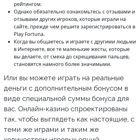
рейтингом.
Однако обязательно ознакомьтесь с отзывами и
отзывами других игроков, которые играли на
сайте, прежде чем решите зарегистрироваться в
Play Fortuna.
Когда вы общаетесь и играете с другими людьми
в Интернете, все те маленькие жесты, которые
вы делаете, от смеха до скрещивания пальцев,
становятся намного более значимыми.
Или вы можете играть на реальные
деньги с дополнительным бонусом в
виде специальной суммы бонуса для
вас. Онлайн-казино спроектированы
так, чтобы выглядеть как настоящие, с
теми же играми и таким же
количеством игровых опций.