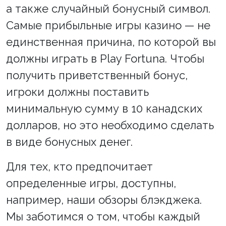
а также случайный бонусный символ.
Самые прибыльные игры казино — не
единственная причина, по которой вы
должны играть в Play Fortuna. Чтобы
получить приветственный бонус,
игроки должны поставить
минимальную сумму в 10 канадских
долларов, но это необходимо сделать
в виде бонусных денег.
Для тех, кто предпочитает
определенные игры, доступны,
например, наши обзоры блэкджека.
Мы заботимся о том, чтобы каждый