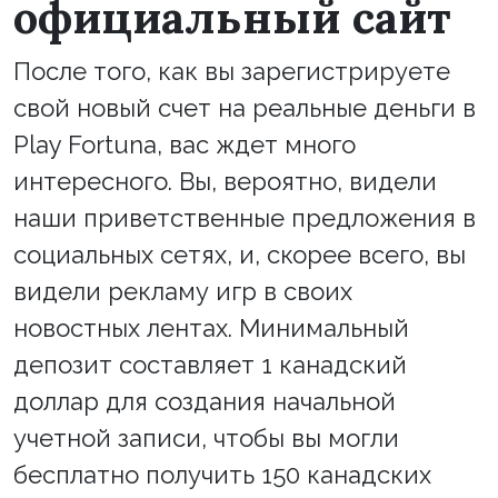
официальный сайт
После того, как вы зарегистрируете
свой новый счет на реальные деньги в
Play Fortuna, вас ждет много
интересного. Вы, вероятно, видели
наши приветственные предложения в
социальных сетях, и, скорее всего, вы
видели рекламу игр в своих
новостных лентах. Минимальный
депозит составляет 1 канадский
доллар для создания начальной
учетной записи, чтобы вы могли
бесплатно получить 150 канадских