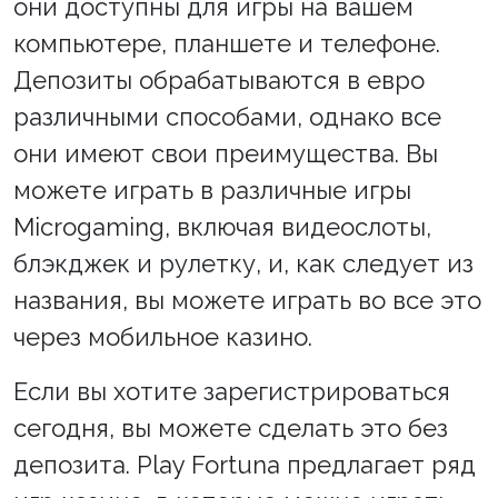
они доступны для игры на вашем
компьютере, планшете и телефоне.
Депозиты обрабатываются в евро
различными способами, однако все
они имеют свои преимущества. Вы
можете играть в различные игры
Microgaming, включая видеослоты,
блэкджек и рулетку, и, как следует из
названия, вы можете играть во все это
через мобильное казино.
Если вы хотите зарегистрироваться
сегодня, вы можете сделать это без
депозита. Play Fortuna предлагает ряд