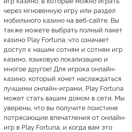
игр казино, в которые можно играть
через мгновенную игру или раздел
мобильного казино на веб-сайте. Вы
также можете выбрать полный пакет
казино Play Fortuna, что означает
доступ к нашим сотням и сотням игр
казино, языковую локализацию и
многое другое! Для игрока онлайн-
казино, который хочет наслаждаться
лучшими онлайн-играми, Play Fortuna
может стать вашим домом в сети. Мы
уверены, что вы получите поистине
потрясающие впечатления от онлайн-
игр в Play Fortuna, и когда вам это