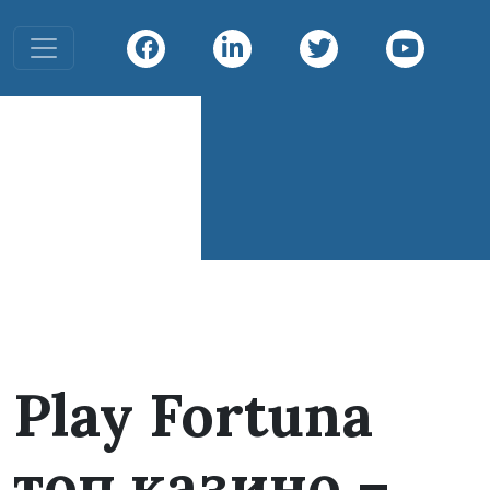
Toggle navigation
Infiniti
Diving
Infiniti Divin
Play Fortuna
топ казино –