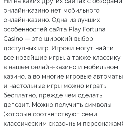
Ни на каких других сайтах с обзорами
онлайн-казино нет мобильного
онлайн-казино. Одна из лучших
особенностей сайта Play Fortuna
Casino — это широкий выбор
доступных игр. Игроки могут найти
все новейшие игры, а также классику
в нашем онлайн-казино и мобильном
казино, а во многие игровые автоматы
и настольные игры можно играть
бесплатно, прежде чем сделать
депозит. Можно получить символы
(которые соответствуют семи
классическим сказочным персонажам),