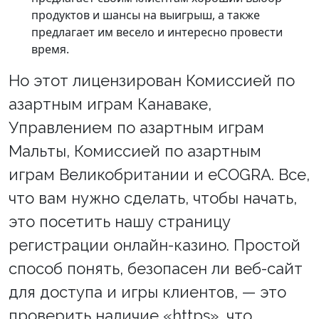
продуктов и шансы на выигрыш, а также
предлагает им весело и интересно провести
время.
Но этот лицензирован Комиссией по
азартным играм Канаваке,
Управлением по азартным играм
Мальты, Комиссией по азартным
играм Великобритании и eCOGRA. Все,
что вам нужно сделать, чтобы начать,
это посетить нашу страницу
регистрации онлайн-казино. Простой
способ понять, безопасен ли веб-сайт
для доступа и игры клиентов, — это
проверить наличие «https», что