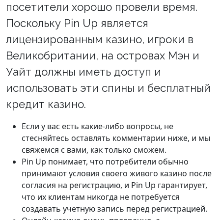
посетители хорошо провели время.
Поскольку Pin Up является
лицензированным казино, игроки в
Великобритании, на островах Мэн и
Уайт должны иметь доступ и
использовать эти спины и бесплатный
кредит казино.
Если у вас есть какие-либо вопросы, не
стесняйтесь оставлять комментарии ниже, и мы
свяжемся с вами, как только сможем.
Pin Up понимает, что потребители обычно
принимают условия своего живого казино после
согласия на регистрацию, и Pin Up гарантирует,
что их клиентам никогда не потребуется
создавать учетную запись перед регистрацией.