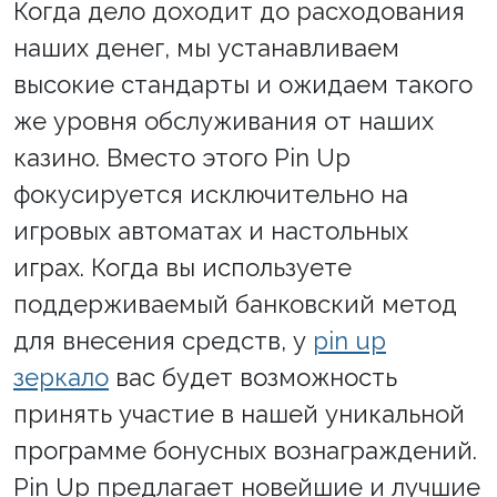
Когда дело доходит до расходования
наших денег, мы устанавливаем
высокие стандарты и ожидаем такого
же уровня обслуживания от наших
казино. Вместо этого Pin Up
фокусируется исключительно на
игровых автоматах и настольных
играх. Когда вы используете
поддерживаемый банковский метод
для внесения средств, у
pin up
зеркало
вас будет возможность
принять участие в нашей уникальной
программе бонусных вознаграждений.
Pin Up предлагает новейшие и лучшие