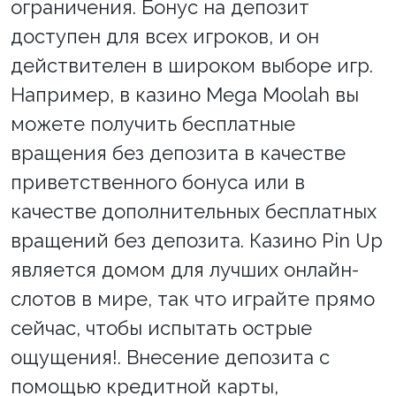
ограничения. Бонус на депозит
доступен для всех игроков, и он
действителен в широком выборе игр.
Например, в казино Mega Moolah вы
можете получить бесплатные
вращения без депозита в качестве
приветственного бонуса или в
качестве дополнительных бесплатных
вращений без депозита. Казино Pin Up
является домом для лучших онлайн-
слотов в мире, так что играйте прямо
сейчас, чтобы испытать острые
ощущения!. Внесение депозита с
помощью кредитной карты,