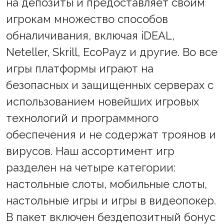
на депозиты и предоставляет своим
игрокам множество способов
обналичивания, включая iDEAL,
Neteller, Skrill, EcoPayz и другие. Во все
игры платформы играют на
безопасных и защищенных серверах с
использованием новейших игровых
технологий и программного
обеспечения и не содержат троянов и
вирусов. Наш ассортимент игр
разделен на четыре категории:
настольные слоты, мобильные слоты,
настольные игры и игры в видеопокер.
В пакет включен бездепозитный бонус