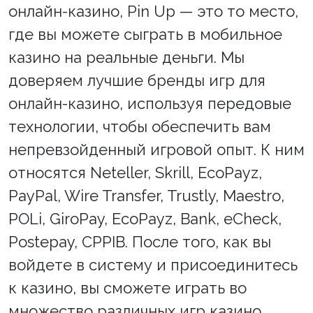
онлайн-казино, Pin Up — это то место,
где вы можете сыграть в мобильное
казино на реальные деньги. Мы
доверяем лучшие бренды игр для
онлайн-казино, используя передовые
технологии, чтобы обеспечить вам
непревзойденный игровой опыт. К ним
относятся Neteller, Skrill, EcoPayz,
PayPal, Wire Transfer, Trustly, Maestro,
POLi, GiroPay, EcoPayz, Bank, eCheck,
Postepay, CPPIB. После того, как вы
войдете в систему и присоединитесь
к казино, вы сможете играть во
множество различных игр казино,