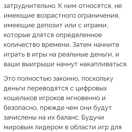
затруднительно. К ним относятся, не
имеющие возрастного ограничения,
имеющие депозит или с играми,
которые длятся определенное
количество времени. Затем начните
играть в игры на реальные деньги, и
ваши выигрыши начнут накапливаться.
Это полностью законно, поскольку
деньги переводятся с цифровых
кошельков игроков мгновенно и
безопасно, прежде чем они будут
зачислены на их баланс. Будучи
мировым лидером в области игр для