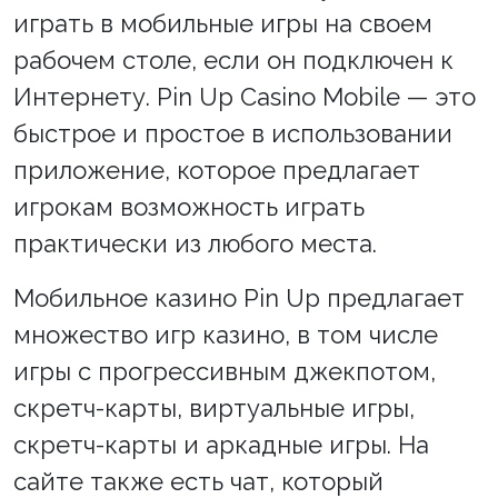
играть в мобильные игры на своем
рабочем столе, если он подключен к
Интернету. Pin Up Casino Mobile — это
быстрое и простое в использовании
приложение, которое предлагает
игрокам возможность играть
практически из любого места.
Мобильное казино Pin Up предлагает
множество игр казино, в том числе
игры с прогрессивным джекпотом,
скретч-карты, виртуальные игры,
скретч-карты и аркадные игры. На
сайте также есть чат, который