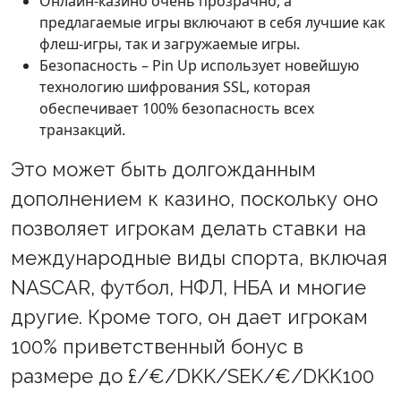
Онлайн-казино очень прозрачно, а
предлагаемые игры включают в себя лучшие как
флеш-игры, так и загружаемые игры.
Безопасность – Pin Up использует новейшую
технологию шифрования SSL, которая
обеспечивает 100% безопасность всех
транзакций.
Это может быть долгожданным
дополнением к казино, поскольку оно
позволяет игрокам делать ставки на
международные виды спорта, включая
NASCAR, футбол, НФЛ, НБА и многие
другие. Кроме того, он дает игрокам
100% приветственный бонус в
размере до £/€/DKK/SEK/€/DKK100