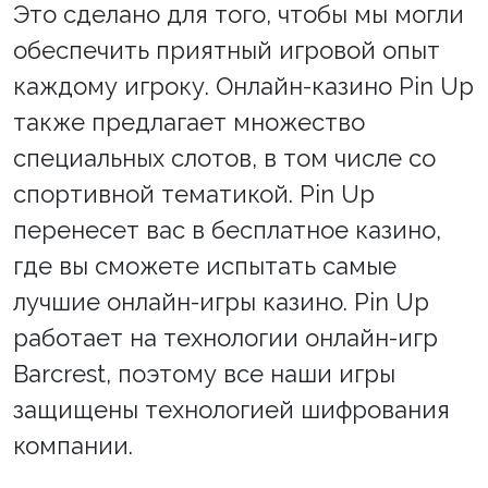
Это сделано для того, чтобы мы могли
обеспечить приятный игровой опыт
каждому игроку. Онлайн-казино Pin Up
также предлагает множество
специальных слотов, в том числе со
спортивной тематикой. Pin Up
перенесет вас в бесплатное казино,
где вы сможете испытать самые
лучшие онлайн-игры казино. Pin Up
работает на технологии онлайн-игр
Barcrest, поэтому все наши игры
защищены технологией шифрования
компании.