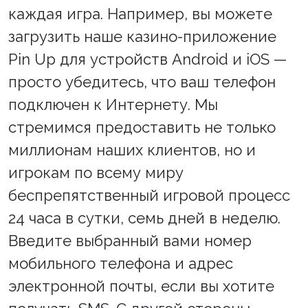
каждая игра. Например, вы можете
загрузить наше казино-приложение
Pin Up для устройств Android и iOS —
просто убедитесь, что ваш телефон
подключен к Интернету. Мы
стремимся предоставить не только
миллионам наших клиентов, но и
игрокам по всему миру
беспрепятственный игровой процесс
24 часа в сутки, семь дней в неделю.
Введите выбранный вами номер
мобильного телефона и адрес
электронной почты, если вы хотите