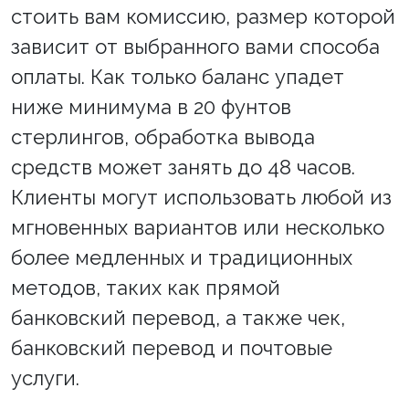
стоить вам комиссию, размер которой
зависит от выбранного вами способа
оплаты. Как только баланс упадет
ниже минимума в 20 фунтов
стерлингов, обработка вывода
средств может занять до 48 часов.
Клиенты могут использовать любой из
мгновенных вариантов или несколько
более медленных и традиционных
методов, таких как прямой
банковский перевод, а также чек,
банковский перевод и почтовые
услуги.