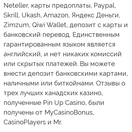
Neteller, карты предоплаты, Paypal,
Skrill, Ukash, Amazon, Яндекс Деньги,
Zimzum, Qiwi Wallet, депозит с карты и
банковский перевод. Единственным
гарантированным языком является
английский, и нет никаких комиссий
или скрытых платежей. Вы можете
внести депозит банковскими картами,
наличными или биткойнами. Отзывы о
трех лучших канадских казино,
полученные Pin Up Casino, были
получены от MyCasinoBonus,
CasinoPlayers и Mr.