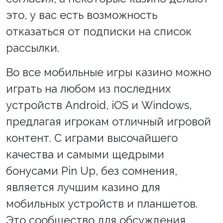
это, у вас есть возможность
отказаться от подписки на список
рассылки.
Во все мобильные игры казино можно
играть на любом из последних
устройств Android, iOS и Windows,
предлагая игрокам отличный игровой
контент. С играми высочайшего
качества и самыми щедрыми
бонусами Pin Up, без сомнения,
является лучшим казино для
мобильных устройств и планшетов.
Это сообщество для обсуждения,