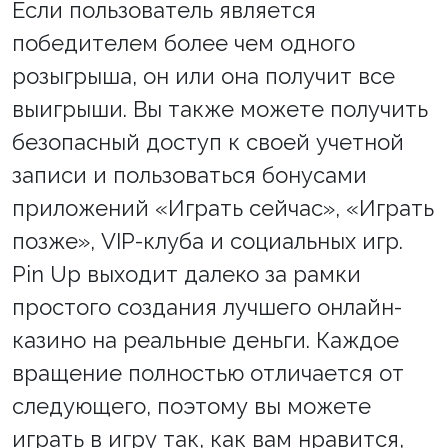
Если пользователь является
победителем более чем одного
розыгрыша, он или она получит все
выигрыши. Вы также можете получить
безопасный доступ к своей учетной
записи и пользоваться бонусами
приложений «Играть сейчас», «Играть
позже», VIP-клуба и социальных игр.
Pin Up выходит далеко за рамки
простого создания лучшего онлайн-
казино на реальные деньги. Каждое
вращение полностью отличается от
следующего, поэтому вы можете
играть в игру так, как вам нравится,