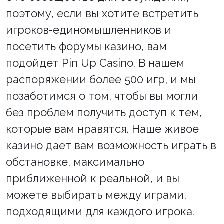
поэтому, если вы хотите встретить
игроков-единомышленников и
посетить форумы казино, вам
подойдет Pin Up Casino. В нашем
распоряжении более 500 игр, и мы
позаботимся о том, чтобы вы могли
без проблем получить доступ к тем,
которые вам нравятся. Наше живое
казино дает вам возможность играть в
обстановке, максимально
приближенной к реальной, и вы
можете выбирать между играми,
подходящими для каждого игрока.