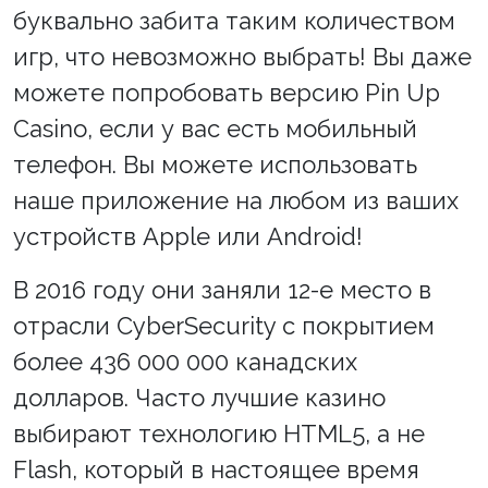
буквально забита таким количеством
игр, что невозможно выбрать! Вы даже
можете попробовать версию Pin Up
Casino, если у вас есть мобильный
телефон. Вы можете использовать
наше приложение на любом из ваших
устройств Apple или Android!
В 2016 году они заняли 12-е место в
отрасли CyberSecurity с покрытием
более 436 000 000 канадских
долларов. Часто лучшие казино
выбирают технологию HTML5, а не
Flash, который в настоящее время