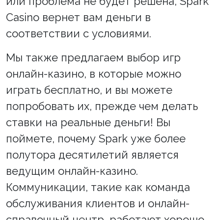
или проблема не будет решена, Spark
Casino вернет вам деньги в
соответствии с условиями.
Мы также предлагаем выбор игр
онлайн-казино, в которые можно
играть бесплатно, и вы можете
попробовать их, прежде чем делать
ставки на реальные деньги! Вы
поймете, почему Spark уже более
полутора десятилетий является
ведущим онлайн-казино.
Коммуникации, такие как команда
обслуживания клиентов и онлайн-
справочный центр, работают хорошо.