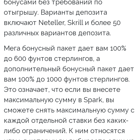
бонусами без требований по
отыгрышу. Варианты депозита
включают Neteller, Skrill и более 50
различных вариантов депозита.
Мега бонусный пакет дает вам 100%
до 600 фунтов стерлингов, а
дополнительный бонусный пакет дает
вам 100% до 1000 фунтов стерлингов.
Это означает, что если вы внесете
максимальную сумму в Spark, вы
сможете снять максимальную сумму с
каждой отдельной ставки без каких-
либо ограничений. К ним относятся