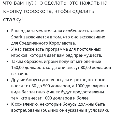
что вам нужно сделать, это нажать на
кнопку гороскопа, чтобы сделать
ставку!
Еще одна замечательная особенность казино
Spark заключается в том, что оно эксклюзивно
для Соединенного Королевства.
У нас также есть программа для постоянных
игроков, которая дает вам ряд преимуществ.
Таким образом, игроки получат мгновенные
150,00 долларов, когда они внесут 80,00 долларов
в казино.
Другие бонусы доступны для игроков, которые
вносят от 50 до 500 долларов, а 1000 долларов в
виде бесплатных фишек будут предоставлены
тем, кто внесет 1000 долларов и более.
К сожалению, некоторые бонусы должны быть
востребованы (обычно они указаны в условиях),