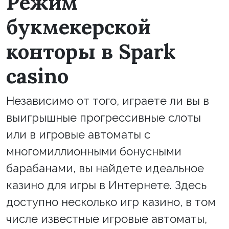
Режим
букмекерской
конторы в Spark
casino
Независимо от того, играете ли вы в
выигрышные прогрессивные слоты
или в игровые автоматы с
многомиллионными бонусными
барабанами, вы найдете идеальное
казино для игры в Интернете. Здесь
доступно несколько игр казино, в том
числе известные игровые автоматы,