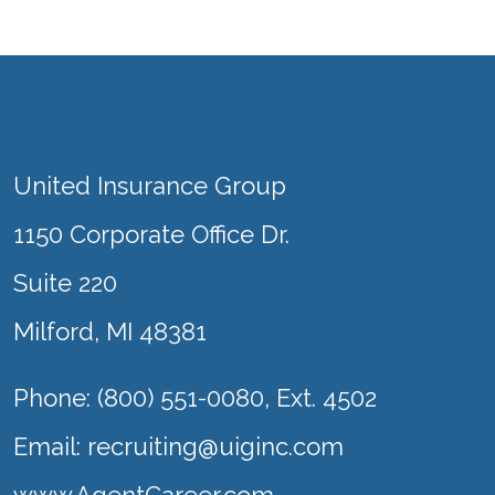
United Insurance Group
1150 Corporate Office Dr.
Suite 220
Milford, MI 48381
Phone: (800) 551-0080, Ext. 4502
Email: recruiting@uiginc.com