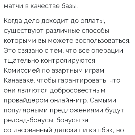
матчи в качестве базы.
Когда дело доходит до оплаты,
существуют различные способы,
которыми вы можете воспользоваться.
Это связано с тем, что все операции
тщательно контролируются
Комиссией по азартным играм
Канаваке, чтобы гарантировать, что
они являются добросовестным
провайдером онлайн-игр. Самыми
популярными предложениями будут
релоад-бонусы, бонусы за
согласованный депозит и кэшбэк, но