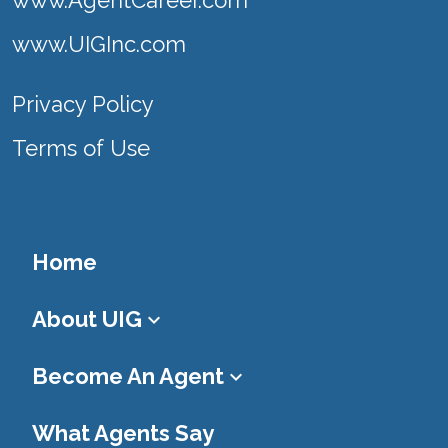
www.AgentCareer.com
www.UIGInc.com
Privacy Policy
Terms of Use
Home
About UIG
keyboard_arrow_down
Become An Agent
keyboard_arrow_down
What Agents Say