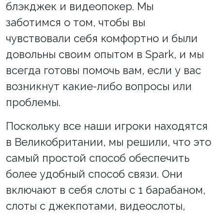
блэкджек и видеопокер. Мы
заботимся о том, чтобы вы
чувствовали себя комфортно и были
довольны своим опытом в Spark, и мы
всегда готовы помочь вам, если у вас
возникнут какие-либо вопросы или
проблемы.
Поскольку все наши игроки находятся
в Великобритании, мы решили, что это
самый простой способ обеспечить
более удобный способ связи. Они
включают в себя слоты с 1 барабаном,
слоты с джекпотами, видеослоты,