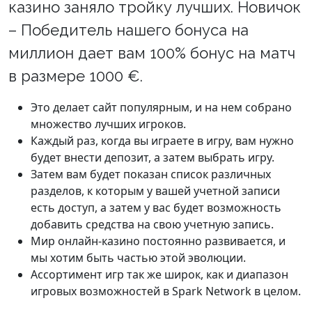
казино заняло тройку лучших. Новичок
– Победитель нашего бонуса на
миллион дает вам 100% бонус на матч
в размере 1000 €.
Это делает сайт популярным, и на нем собрано
множество лучших игроков.
Каждый раз, когда вы играете в игру, вам нужно
будет внести депозит, а затем выбрать игру.
Затем вам будет показан список различных
разделов, к которым у вашей учетной записи
есть доступ, а затем у вас будет возможность
добавить средства на свою учетную запись.
Мир онлайн-казино постоянно развивается, и
мы хотим быть частью этой эволюции.
Ассортимент игр так же широк, как и диапазон
игровых возможностей в Spark Network в целом.