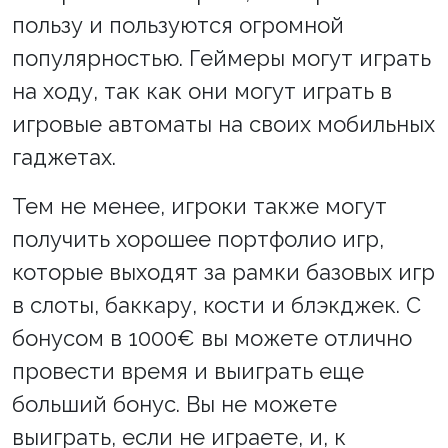
пользу и пользуются огромной
популярностью. Геймеры могут играть
на ходу, так как они могут играть в
игровые автоматы на своих мобильных
гаджетах.
Тем не менее, игроки также могут
получить хорошее портфолио игр,
которые выходят за рамки базовых игр
в слоты, баккару, кости и блэкджек. С
бонусом в 1000€ вы можете отлично
провести время и выиграть еще
больший бонус. Вы не можете
выиграть, если не играете, и, к