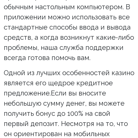
обычным настольным компьютером. В
приложении можно использовать все
стандартные способы ввода и вывода
средств, а когда возникнут какие-либо
проблемы, наша служба поддержки
всегда готова помочь вам.
Одной из лучших особенностей казино
является его щедрое кредитное
предложение.Если вы вносите
небольшую сумму денег, вы можете
получить бонус до 100% на свой
первый депозит. Несмотря на то, что
он ориентирован на мобильных