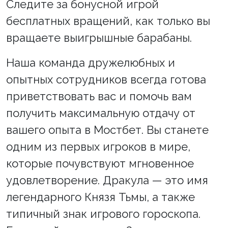
Следите за бонусной игрой
бесплатных вращений, как только вы
вращаете выигрышные барабаны.
Наша команда дружелюбных и
опытных сотрудников всегда готова
приветствовать вас и помочь вам
получить максимальную отдачу от
вашего опыта в Мостбет. Вы станете
одним из первых игроков в мире,
которые почувствуют мгновенное
удовлетворение. Дракула — это имя
легендарного Князя Тьмы, а также
типичный знак игрового гороскопа.