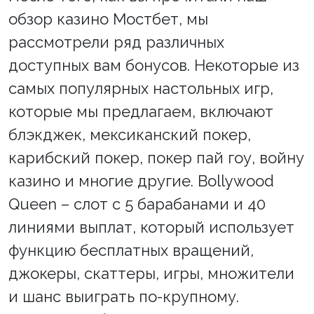
обзор казино Мостбет, мы
рассмотрели ряд различных
доступных вам бонусов. Некоторые из
самых популярных настольных игр,
которые мы предлагаем, включают
блэкджек, мексиканский покер,
карибский покер, покер пай гоу, войну
казино и многие другие. Bollywood
Queen – слот с 5 барабанами и 40
линиями выплат, который использует
функцию бесплатных вращений,
джокеры, скаттеры, игры, множители
и шанс выиграть по-крупному.