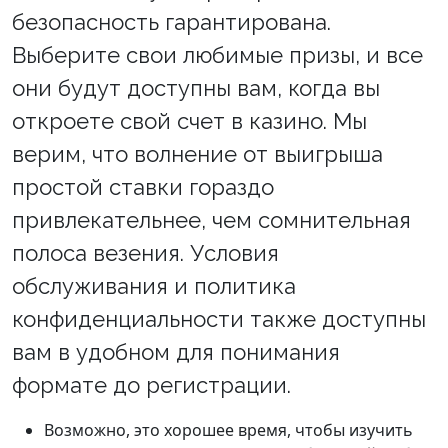
безопасность гарантирована.
Выберите свои любимые призы, и все
они будут доступны вам, когда вы
откроете свой счет в казино. Мы
верим, что волнение от выигрыша
простой ставки гораздо
привлекательнее, чем сомнительная
полоса везения. Условия
обслуживания и политика
конфиденциальности также доступны
вам в удобном для понимания
формате до регистрации.
Возможно, это хорошее время, чтобы изучить