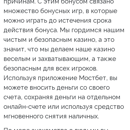
причинам. С этим бонусом связано
множество бонусных игр, в которые
можно играть до истечения срока
действия бонуса. Мы гордимся нашим
чистым и безопасным казино, а это
значит, что мы делаем наше казино
веселым и захватывающим, а также
безопасным для всех игроков.
Используя приложение Мостбет, вы
можете вносить деньги со своего
счета, сохраняя деньги на отдельном
онлайн-счете или используя средство
мгновенного снятия наличных.