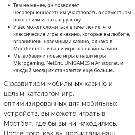
Тем не менее, он позволяет
несовершеннолетним участвовать в совместном
покере или играть в рулетку.
У вас может сложиться впечатление, что
классические игры в казино, которые вы любите,
ограничены наземными казино, однако в
Мостбет есть и ваши игры в онлайн-казино.
Мы добавили новые игры в наши игры
Microgaming, NetEnt, UNIGAMES и Aristocrat, и
каждый месяц их становится еще больше.
С развитием мобильных казино и
целым каталогом игр,
оптимизированных для мобильных
устройств, вы можете играть в
Мостбет, где бы вы ни находились.
После того, как вы прочитали наш