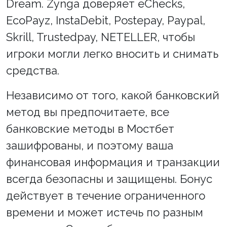
Dream. Zynga доверяет eChecks,
EcoPayz, InstaDebit, Postepay, Paypal,
Skrill, Trustedpay, NETELLER, чтобы
игроки могли легко вносить и снимать
средства.
Независимо от того, какой банковский
метод вы предпочитаете, все
банковские методы в Мостбет
зашифрованы, и поэтому ваша
финансовая информация и транзакции
всегда безопасны и защищены. Бонус
действует в течение ограниченного
времени и может истечь по разным