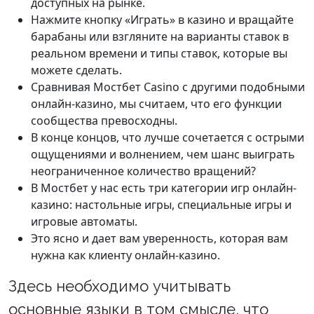
доступных на рынке.
Нажмите кнопку «Играть» в казино и вращайте
барабаны или взгляните на варианты ставок в
реальном времени и типы ставок, которые вы
можете сделать.
Сравнивая Мостбет Casino с другими подобными
онлайн-казино, мы считаем, что его функции
сообщества превосходны.
В конце концов, что лучше сочетается с острыми
ощущениями и волнением, чем шанс выиграть
неограниченное количество вращений?
В Мостбет у нас есть три категории игр онлайн-
казино: настольные игры, специальные игры и
игровые автоматы.
Это ясно и дает вам уверенность, которая вам
нужна как клиенту онлайн-казино.
Здесь необходимо учитывать
основные языки в том смысле, что