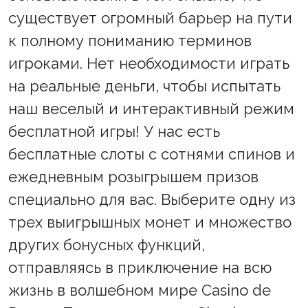
существует огромный барьер на пути
к полному пониманию терминов
игроками. Нет необходимости играть
на реальные деньги, чтобы испытать
наш веселый и интерактивный режим
бесплатной игры! У нас есть
бесплатные слоты с сотнями спинов и
ежедневным розыгрышем призов
специально для вас. Выберите одну из
трех выигрышных монет и множество
других бонусных функций,
отправляясь в приключение на всю
жизнь в волшебном мире Casino de