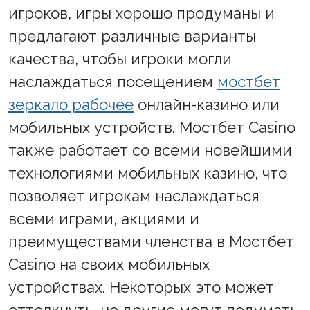
игроков, игры хорошо продуманы и
предлагают различные варианты
качества, чтобы игроки могли
наслаждаться посещением
мостбет
зеркало рабочее
онлайн-казино или
мобильных устройств. Мостбет Casino
также работает со всеми новейшими
технологиями мобильных казино, что
позволяет игрокам наслаждаться
всеми играми, акциями и
преимуществами членства в Мостбет
Casino на своих мобильных
устройствах. Некоторых это может