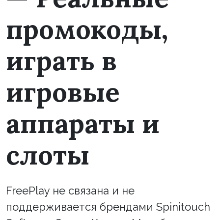
промокоды,
играть в
игровые
аппараты и
слоты
FreePlay не связана и не
поддерживается брендами Spinitouch