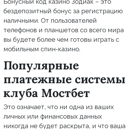
Бонусный код казино Зодиак – это
бездепозитный бонус за регистрацию
наличными. От пользователей
телефонов и планшетов со всего мира
вы будете более чем готовы играть с
мобильным спин-казино.
Популярные
платежные системы
клуба Мостбет
Это означает, что ни одна из ваших
личных или финансовых данных
никогда не будет раскрыта, и что ваша