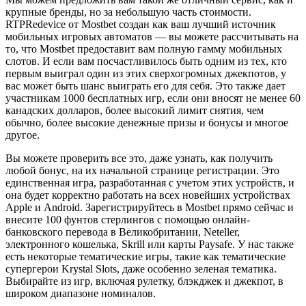
крупные бренды, но за небольшую часть стоимости.
RTPRedevice от Mostbet создан как ваш лучший источник
мобильных игровых автоматов — вы можете рассчитывать на
то, что Mostbet предоставит вам полную гамму мобильных
слотов. И если вам посчастливилось быть одним из тех, кто
первым выиграл один из этих сверхогромных джекпотов, у
вас может быть шанс выиграть его для себя. Это также дает
участникам 1000 бесплатных игр, если они вносят не менее 60
канадских долларов, более высокий лимит снятия, чем
обычно, более высокие денежные призы и бонусы и многое
другое.
Вы можете проверить все это, даже узнать, как получить
любой бонус, на их начальной странице регистрации. Это
единственная игра, разработанная с учетом этих устройств, и
она будет корректно работать на всех новейших устройствах
Apple и Android. Зарегистрируйтесь в Mostbet прямо сейчас и
внесите 100 фунтов стерлингов с помощью онлайн-
банковского перевода в Великобритании, Neteller,
электронного кошелька, Skrill или карты Paysafe. У нас также
есть некоторые тематические игры, такие как тематические
супергерои Krystal Slots, даже особенно зеленая тематика.
Выбирайте из игр, включая рулетку, блэкджек и джекпот, в
широком диапазоне номиналов.