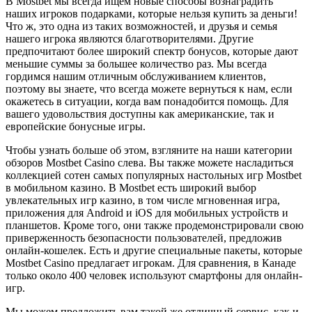
В Mostbet мы всегда ищем новые способы вознаградить
наших игроков подарками, которые нельзя купить за деньги!
Что ж, это одна из таких возможностей, и друзья и семья
нашего игрока являются благотворителями. Другие
предпочитают более широкий спектр бонусов, которые дают
меньшие суммы за большее количество раз. Мы всегда
гордимся нашим отличным обслуживанием клиентов,
поэтому вы знаете, что всегда можете вернуться к нам, если
окажетесь в ситуации, когда вам понадобится помощь. Для
вашего удовольствия доступны как американские, так и
европейские бонусные игры.
Чтобы узнать больше об этом, взгляните на наши категории
обзоров Mostbet Casino слева. Вы также можете насладиться
коллекцией сотен самых популярных настольных игр Mostbet
в мобильном казино. В Mostbet есть широкий выбор
увлекательных игр казино, в том числе мгновенная игра,
приложения для Android и iOS для мобильных устройств и
планшетов. Кроме того, они также продемонстрировали свою
приверженность безопасности пользователей, предложив
онлайн-кошелек. Есть и другие специальные пакеты, которые
Mostbet Casino предлагает игрокам. Для сравнения, в Канаде
только около 400 человек используют смартфоны для онлайн-
игр.
Мы можем предложить вам такой же отличный сервис, как и