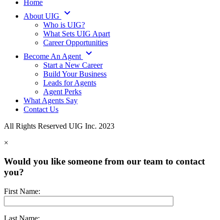
Home
keyboard_arrow_down
About UIG
Who is UIG?
What Sets UIG Apart
Career Opportunities
keyboard_arrow_down
Become An Agent
Start a New Career
Build Your Business
Leads for Agents
Agent Perks
What Agents Say
Contact Us
All Rights Reserved UIG Inc. 2023
×
Would you like someone from our team to contact
you?
First Name:
Last Name: