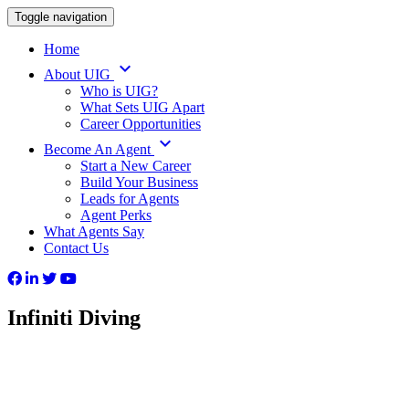
Toggle navigation
Home
keyboard_arrow_down
About UIG
Who is UIG?
What Sets UIG Apart
Career Opportunities
keyboard_arrow_down
Become An Agent
Start a New Career
Build Your Business
Leads for Agents
Agent Perks
What Agents Say
Contact Us
Infiniti Diving