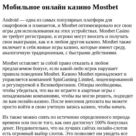
Мобильное онлайн казино Mostbet
Android — одна из самых популярных платформ для
смартфонов и планшетов, и Mostbet оптимизировало все свои
игры для использования на этих устройствах. Mostbet Casino
не требует регистрации, и игроки могут вносить и получать
свои выигрыши, как и в любом другом казино. Mostbet также
включает в себя живые игры казино, которые имеют среду,
аналогичную традиционным, с быстрыми действиями.
Mostbet оставляет за собой право отказать в любом
предлагаемом бонусе, если какой-либо игрок нарушает
правила поведения Mostbet. Казино Mostbet принадлежит и
управляется компанией SpinGaming Limited, лицензированной
и регулируемой в Великобритании. Обзоры необходимы,
чтобы убедиться, что вы не играете в азартные игры с
ненадежными компаниями, чтобы вы могли решить, подходит
ли вам онлайн-казино. После внесения депозита вы можете
просто войти в свою учетную запись казино, чтобы начать.
Их также можно снять по истечении определенного периода
времени или после того, как они достигнут 100% бонусных
денег. Неудивительно, что на лучших сайтах онлайн-слотов
есть огромный выбор слотов. Это позволяет им увидеть все