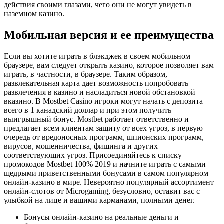
действия своими глазами, чего они не могут увидеть в
наземном казино.
Мобильная версия и ее преимущества
Если вы хотите играть в блэкджек в своем мобильном
браузере, вам следует открыть казино, которое позволяет вам
играть, в частности, в браузере. Таким образом,
развлекательная карта дает возможность попробовать
развлечения в казино и насладиться новой обстановкой
вказино. В Mostbet Casino игроки могут начать с депозита
всего в 1 канадский доллар и при этом получить
выигрышный бонус. Mostbet работает ответственно и
предлагает всем клиентам защиту от всех угроз, в первую
очередь от вредоносных программ, шпионских программ,
вирусов, мошенничества, фишинга и других
соответствующих угроз. Присоединяйтесь к списку
промокодов Mostbet 100% 2019 и начните играть с самыми
щедрыми приветственными бонусами в самом популярном
онлайн-казино в мире. Невероятно популярный ассортимент
онлайн-слотов от Microgaming, безусловно, оставит вас с
улыбкой на лице и вашими карманами, полными денег.
Бонусы онлайн-казино на реальные деньги и