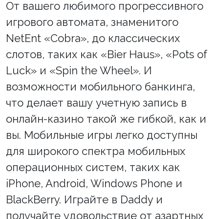
От вашего любимого прогрессивного
игрового автомата, знаменитого
NetEnt «Cobra», до классических
слотов, таких как «Bier Haus», «Pots of
Luck» и «Spin the Wheel». И
возможности мобильного банкинга,
что делает вашу учетную запись в
онлайн-казино такой же гибкой, как и
вы. Мобильные игры легко доступны
для широкого спектра мобильных
операционных систем, таких как
iPhone, Android, Windows Phone и
BlackBerry. Играйте в Daddy и
получайте удовольствие от азартных