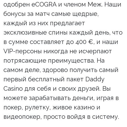
одобрен eCOGRA и членом Меж. Наши
бонусы за матч самые щедрые,
каждый из них предлагает
эксклюзивные спины каждый день, что
в сумме составляет до 400 €, и наши
VIP-персоны никогда не исчерпают
потрясающие преимущества. На
самом деле, здорово получить самый
первый бесплатный пакет Daddy
Casino для себя и своих друзей. Вы
можете зарабатывать деньги, играя в
покер, рулетку, живое казино и
видеопокер, просто войдя в систему.