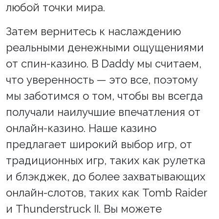
любой точки мира.
Затем вернитесь к наслаждению
реальными денежными ощущениями
от спин-казино. В Daddy мы считаем,
что уверенность — это все, поэтому
мы заботимся о том, чтобы вы всегда
получали наилучшие впечатления от
онлайн-казино. Наше казино
предлагает широкий выбор игр, от
традиционных игр, таких как рулетка
и блэкджек, до более захватывающих
онлайн-слотов, таких как Tomb Raider
и Thunderstruck II. Вы можете