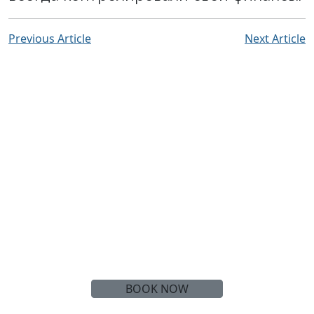
Previous Article
Next Article
Live the Beauty
of the ocean in
Absolute Comfort
BOOK NOW