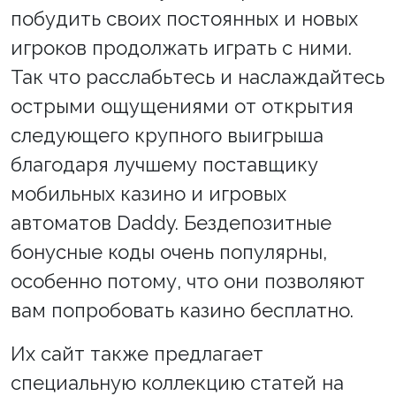
побудить своих постоянных и новых
игроков продолжать играть с ними.
Так что расслабьтесь и наслаждайтесь
острыми ощущениями от открытия
следующего крупного выигрыша
благодаря лучшему поставщику
мобильных казино и игровых
автоматов Daddy. Бездепозитные
бонусные коды очень популярны,
особенно потому, что они позволяют
вам попробовать казино бесплатно.
Их сайт также предлагает
специальную коллекцию статей на