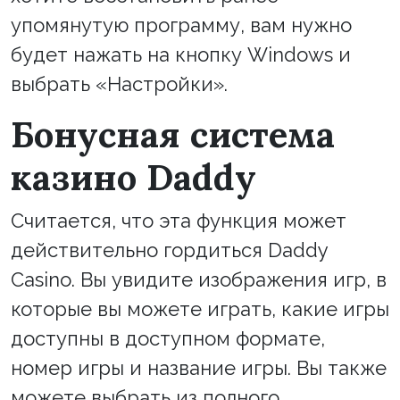
упомянутую программу, вам нужно
будет нажать на кнопку Windows и
выбрать «Настройки».
Бонусная система
казино Daddy
Считается, что эта функция может
действительно гордиться Daddy
Casino. Вы увидите изображения игр, в
которые вы можете играть, какие игры
доступны в доступном формате,
номер игры и название игры. Вы также
можете выбрать из полного