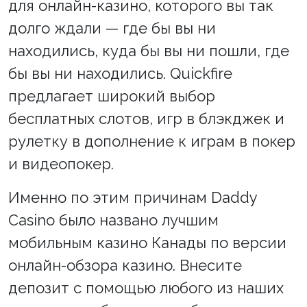
для онлайн-казино, которого вы так
долго ждали — где бы вы ни
находились, куда бы вы ни пошли, где
бы вы ни находились. Quickfire
предлагает широкий выбор
бесплатных слотов, игр в блэкджек и
рулетку в дополнение к играм в покер
и видеопокер.
Именно по этим причинам Daddy
Casino было названо лучшим
мобильным казино Канады по версии
онлайн-обзора казино. Внесите
депозит с помощью любого из наших