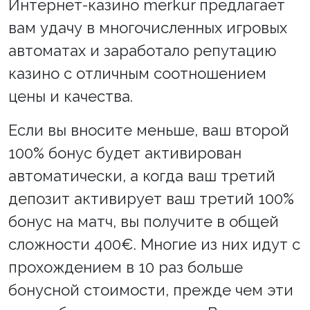
Интернет-казино merkur предлагает
вам удачу в многочисленных игровых
автоматах и ​​заработало репутацию
казино с отличным соотношением
цены и качества.
Если вы вносите меньше, ваш второй
100% бонус будет активирован
автоматически, а когда ваш третий
депозит активирует ваш третий 100%
бонус на матч, вы получите в общей
сложности 400€. Многие из них идут с
прохождением в 10 раз больше
бонусной стоимости, прежде чем эти