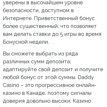
уверены в высочайшем уровне
безопасности, доступном в
Интернете. Приветственный бонус
более существенный, что позволяет
вам делать ставки до 5 игры во время
Бонусной недели.
Вы сможете выбрать из ряда
различных сумм депозита;
адаптируйте свой депозит и получите
любой бонус от этой суммы. Daddy
Casino – это прогрессивное онлайн-
казино в Канаде, поэтому сигналы
доверия довольно высоки. Казино