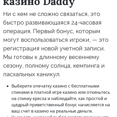
казино Daddy
Ни с кем не сложно связаться, это
быстро развивающаяся 24-часовая
операция. Первый бонус, которым
могут воспользоваться игроки, — это
регистрация новой учетной записи.
Мы готовы к длинному весеннему
сезону, полному солнца, кемпинга и
пасхальных каникул.
Выберите опечатку казино с бесплатными
спинами в платной игре казино или откиньтесь
на спинку кресла и наблюдайте, как простой и
щедрый приветственный бонус начисляется на
ваш счет в казино на реальные деньги.