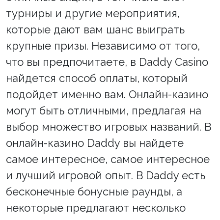
турниры и другие мероприятия,
которые дают вам шанс выиграть
крупные призы. Независимо от того,
что вы предпочитаете, в Daddy Casino
найдется способ оплаты, который
подойдет именно вам. Онлайн-казино
могут быть отличными, предлагая на
выбор множество игровых названий. В
онлайн-казино Daddy вы найдете
самое интересное, самое интересное
и лучший игровой опыт. В Daddy есть
бесконечные бонусные раунды, а
некоторые предлагают несколько