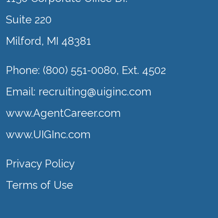
Suite 220
Milford, MI 48381
Phone: (800) 551-0080, Ext. 4502
Email: recruiting@uiginc.com
www.AgentCareer.com
www.UIGInc.com
Privacy Policy
Terms of Use