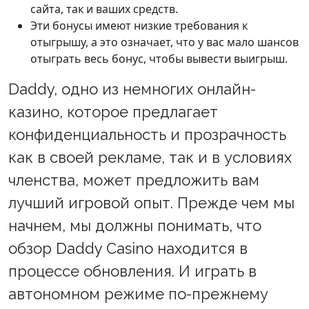
сайта, так и ваших средств.
Эти бонусы имеют низкие требования к
отыгрышу, а это означает, что у вас мало шансов
отыграть весь бонус, чтобы вывести выигрыш.
Daddy, одно из немногих онлайн-
казино, которое предлагает
конфиденциальность и прозрачность
как в своей рекламе, так и в условиях
членства, может предложить вам
лучший игровой опыт. Прежде чем мы
начнем, мы должны понимать, что
обзор Daddy Casino находится в
процессе обновления. И играть в
автономном режиме по-прежнему