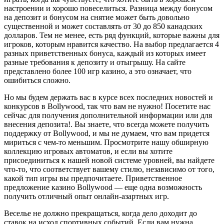
настроении и хорошо повеселиться. Разница между бонусом
на депозит и бонусом на снятие может быть довольно
существенной и может составлять от 30 до 850 канадских
долларов. Тем не менее, есть ряд функций, которые важны для
игроков, которым нравится качество. На выбор предлагается 4
разных приветственных бонуса, каждый из которых имеет
разные требования к депозиту и отыгрышу. На сайте
представлено более 100 игр казино, а это означает, что
ошибиться сложно.
Но мы будем держать вас в курсе всех последних новостей и
конкурсов в Bollywood, так что вам не нужно! Посетите нас
сейчас для получения дополнительной информации или для
внесения депозита!. Вы знаете, что всегда можете получить
поддержку от Bollywood, и мы не думаем, что вам придется
мириться с чем-то меньшим. Просмотрите нашу обширную
коллекцию игровых автоматов, и если вы хотите
присоединиться к нашей новой системе уровней, вы найдете
что-то, что соответствует вашему стилю, независимо от того,
какой тип игры вы предпочитаете. Приветственное
предложение казино Bollywood — еще одна возможность
получить отличный опыт онлайн-азартных игр.
Веселье не должно прекращаться, когда дело доходит до
ставок на исход спортивных событий. Если вам нужна