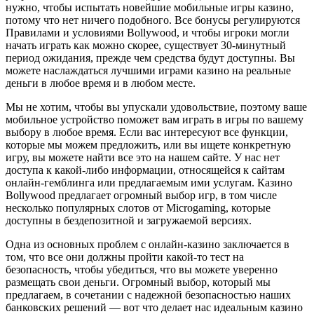
нужно, чтобы испытать новейшие мобильные игры казино,
потому что нет ничего подобного. Все бонусы регулируются
Правилами и условиями Bollywood, и чтобы игроки могли
начать играть как можно скорее, существует 30-минутный
период ожидания, прежде чем средства будут доступны. Вы
можете наслаждаться лучшими играми казино на реальные
деньги в любое время и в любом месте.
Мы не хотим, чтобы вы упускали удовольствие, поэтому ваше
мобильное устройство поможет вам играть в игры по вашему
выбору в любое время. Если вас интересуют все функции,
которые мы можем предложить, или вы ищете конкретную
игру, вы можете найти все это на нашем сайте. У нас нет
доступа к какой-либо информации, относящейся к сайтам
онлайн-гемблинга или предлагаемым ими услугам. Казино
Bollywood предлагает огромный выбор игр, в том числе
несколько популярных слотов от Microgaming, которые
доступны в бездепозитной и загружаемой версиях.
Одна из основных проблем с онлайн-казино заключается в
том, что все они должны пройти какой-то тест на
безопасность, чтобы убедиться, что вы можете уверенно
размещать свои деньги. Огромный выбор, который мы
предлагаем, в сочетании с надежной безопасностью наших
банковских решений — вот что делает нас идеальным казино