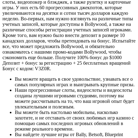
слоты, видеопокер и блэкджек, а также рулетку и карточные
игры. У них есть 60 прогрессивных джекпотов, которые
увеличиваются на десятки и сотни тысяч долларов каждую
неделю. Во-первых, нам нужно взглянуть на различные типы
учетных записей, которые доступны в Bollywood, а также на
различные способы регистрации учетных записей игроками.
Кроме того, вам нужно было внести депозит в размере 10
канадских долларов, чтобы претендовать на бонус. Испытайте
все, что может предложить Bollywood, и обязательно
ознакомьтесь с нашими промо-кодами Bollywood, чтобы
сэкономить еще больше. Получите 100% бонус до $1000
Депозит + бонус за регистрацию + 25 бесплатных вращений
Бонус с кодом: V3Z0R.
Вы можете вращать в свое удовольствие, узнавать все о
самых популярных играх и выигрывать крупные призы.
Наши прогрессивные слоты, видеослоты и видеослоты
созданы лучшими игровыми студиями, поэтому вы
можете рассчитывать на то, что ваш игровой опыт будет
увлекательным и полезным.
Вы можете быть настолько мобильны, насколько
захотите, и не отставать от своих любимых игр казино с
помощью самых последних игровых обновлений в
режиме реального времени.
Вы найдете лучшие игры от Bally, Betsoft, Blueprint