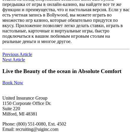
передышка от игры в онлайн-казино, вы найдете все те же
функции и преимущества, что и настольная версия. Если у вас
есть учетная запись в Bollywood, вы можете играть во
множество игр казино, которые обязательно придутся по
вкусу. Приложение позволяет легко делать ставки, играть в
настольные, карточные и виртуальные игры, быстро
подключаться к вашим любимым игровым столам на
реальные деньги и многое другое.
Previous Article
Next Article
Live the Beauty
of the ocean in
Absolute Comfort
Book Now
United Insurance Group
1150 Corporate Office Dr.
Suite 220
Milford, MI 48381
Phone: (800) 551-0080, Ext. 4502
Email: recruiting@uiginc.com