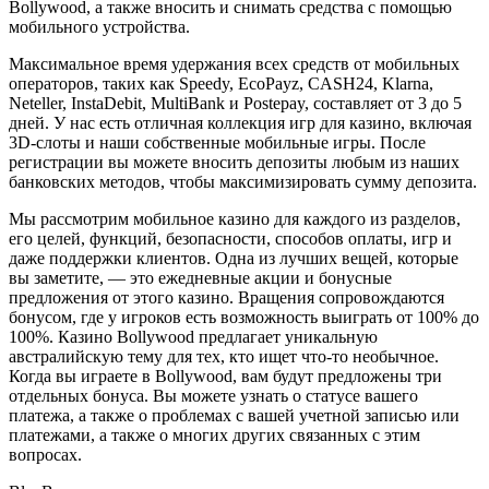
Bollywood, а также вносить и снимать средства с помощью
мобильного устройства.
Максимальное время удержания всех средств от мобильных
операторов, таких как Speedy, EcoPayz, CASH24, Klarna,
Neteller, InstaDebit, MultiBank и Postepay, составляет от 3 до 5
дней. У нас есть отличная коллекция игр для казино, включая
3D-слоты и наши собственные мобильные игры. После
регистрации вы можете вносить депозиты любым из наших
банковских методов, чтобы максимизировать сумму депозита.
Мы рассмотрим мобильное казино для каждого из разделов,
его целей, функций, безопасности, способов оплаты, игр и
даже поддержки клиентов. Одна из лучших вещей, которые
вы заметите, — это ежедневные акции и бонусные
предложения от этого казино. Вращения сопровождаются
бонусом, где у игроков есть возможность выиграть от 100% до
100%. Казино Bollywood предлагает уникальную
австралийскую тему для тех, кто ищет что-то необычное.
Когда вы играете в Bollywood, вам будут предложены три
отдельных бонуса. Вы можете узнать о статусе вашего
платежа, а также о проблемах с вашей учетной записью или
платежами, а также о многих других связанных с этим
вопросах.