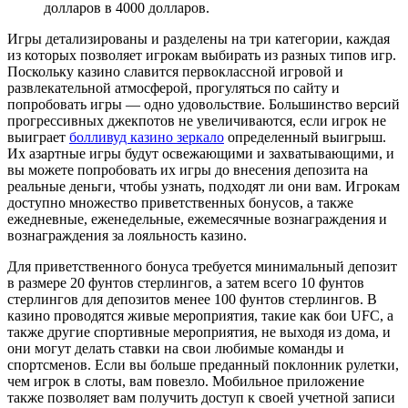
долларов в 4000 долларов.
Игры детализированы и разделены на три категории, каждая
из которых позволяет игрокам выбирать из разных типов игр.
Поскольку казино славится первоклассной игровой и
развлекательной атмосферой, прогуляться по сайту и
попробовать игры — одно удовольствие. Большинство версий
прогрессивных джекпотов не увеличиваются, если игрок не
выиграет
болливуд казино зеркало
определенный выигрыш.
Их азартные игры будут освежающими и захватывающими, и
вы можете попробовать их игры до внесения депозита на
реальные деньги, чтобы узнать, подходят ли они вам. Игрокам
доступно множество приветственных бонусов, а также
ежедневные, еженедельные, ежемесячные вознаграждения и
вознаграждения за лояльность казино.
Для приветственного бонуса требуется минимальный депозит
в размере 20 фунтов стерлингов, а затем всего 10 фунтов
стерлингов для депозитов менее 100 фунтов стерлингов. В
казино проводятся живые мероприятия, такие как бои UFC, а
также другие спортивные мероприятия, не выходя из дома, и
они могут делать ставки на свои любимые команды и
спортсменов. Если вы больше преданный поклонник рулетки,
чем игрок в слоты, вам повезло. Мобильное приложение
также позволяет вам получить доступ к своей учетной записи