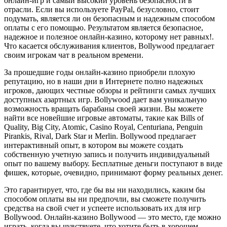
онлайн-игр и самый высокий уровень безопасности в
отрасли. Если вы используете PayPal, безусловно, стоит
подумать, является ли он безопасным и надежным способом
оплаты с его помощью. Результатом является безопасное,
надежное и полезное онлайн-казино, которому нет равных!.
Что касается обслуживания клиентов, Bollywood предлагает
своим игрокам чат в реальном времени.
За прошедшие годы онлайн-казино приобрели плохую
репутацию, но в наши дни в Интернете полно надежных
игроков, дающих честные обзоры и рейтинги самых лучших
доступных азартных игр. Bollywood дает вам уникальную
возможность вращать барабаны своей жизни. Вы можете
найти все новейшие игровые автоматы, такие как Bills of
Quality, Big City, Atomic, Casino Royal, Centuriana, Penguin
Pirankis, Rival, Dark Star и Merlin. Bollywood предлагает
интерактивный опыт, в котором вы можете создать
собственную учетную запись и получить индивидуальный
опыт по вашему выбору. Бесплатные деньги поступают в виде
фишек, которые, очевидно, принимают форму реальных денег.
Это гарантирует, что, где бы вы ни находились, каким бы
способом оплаты вы ни предпочли, вы сможете получить
средства на свой счет и успеете использовать их для игр
Bollywood. Онлайн-казино Bollywood — это место, где можно
играть, когда вы чувствуете, что хотите быть в хорошем