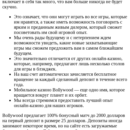
включает в себя так много, что вам больше никогда не будет
скучно.
Это означает, что они могут играть во все игры, которые
им нравятся, а также иметь возможность поговорить с
ярким и преданным живым дилером, который сможет
посоветовать им свой игровой опыт.
Мы очень рады будущему и с нетерпением ждем
возможности увидеть, какие новые захватывающие
игры мы сможем предложить вам в самом ближайшем
будущем.
Это значительно отличается от других онлайн-казино,
которые, например, предлагают лишь несколько столов
для игры в блэкджек.
На ваш счет автоматически зачисляется бесплатное
вращение за каждый сделанный депозит в течение всего
года.
Мобильное казино Bollywood — еще одно имя, которое
вращается вокруг планет и их орбит.
Мы всегда стремимся предоставить лучший опыт
онлайн-казино для наших игроков.
Bollywood предлагает 100% бонусный матч до 2000 долларов
на первый депозит в размере 25 долларов. Депозиты иногда
занимают некоторое время, но на сайте есть загружаемые