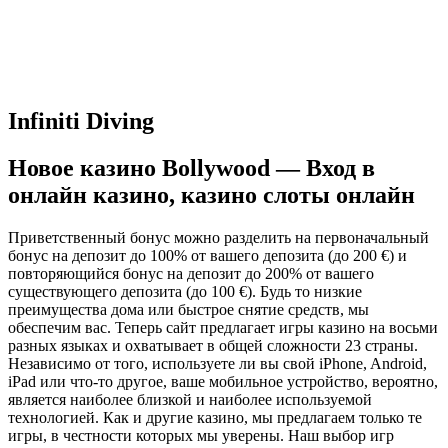
Infiniti Diving
Новое казино Bollywood — Вход в
онлайн казино, казино слоты онлайн
Приветственный бонус можно разделить на первоначальный
бонус на депозит до 100% от вашего депозита (до 200 €) и
повторяющийся бонус на депозит до 200% от вашего
существующего депозита (до 100 €). Будь то низкие
преимущества дома или быстрое снятие средств, мы
обеспечим вас. Теперь сайт предлагает игры казино на восьми
разных языках и охватывает в общей сложности 23 страны.
Независимо от того, используете ли вы свой iPhone, Android,
iPad или что-то другое, ваше мобильное устройство, вероятно,
является наиболее близкой и наиболее используемой
технологией. Как и другие казино, мы предлагаем только те
игры, в честности которых мы уверены. Наш выбор игр