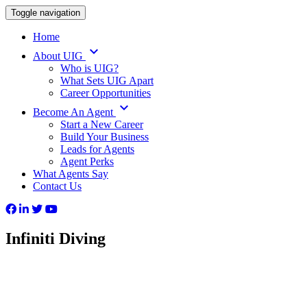
Toggle navigation
Home
keyboard_arrow_down
About UIG
Who is UIG?
What Sets UIG Apart
Career Opportunities
keyboard_arrow_down
Become An Agent
Start a New Career
Build Your Business
Leads for Agents
Agent Perks
What Agents Say
Contact Us
Infiniti Diving