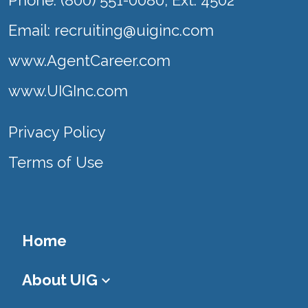
Phone: (800) 551-0080, Ext. 4502
Email: recruiting@uiginc.com
www.AgentCareer.com
www.UIGInc.com
Privacy Policy
Terms of Use
Home
About UIG
keyboard_arrow_down