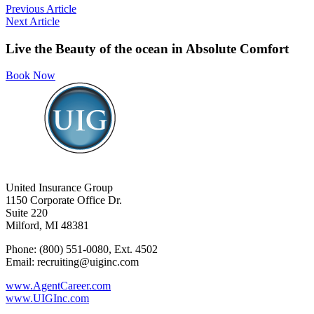
Previous Article
Next Article
Live the Beauty
of the ocean in
Absolute Comfort
Book Now
United Insurance Group
1150 Corporate Office Dr.
Suite 220
Milford, MI 48381
Phone: (800) 551-0080, Ext. 4502
Email: recruiting@uiginc.com
www.AgentCareer.com
www.UIGInc.com