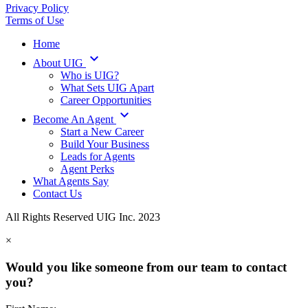
Privacy Policy
Terms of Use
Home
keyboard_arrow_down
About UIG
Who is UIG?
What Sets UIG Apart
Career Opportunities
keyboard_arrow_down
Become An Agent
Start a New Career
Build Your Business
Leads for Agents
Agent Perks
What Agents Say
Contact Us
All Rights Reserved UIG Inc. 2023
×
Would you like someone from our team to contact
you?