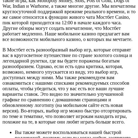
такие игры, как Monopoly Money, Slots, Pots of Gold, Dogs of
War, Indian и Warhorse, а также многие другие. Мы впечатлены
круглосуточной поддержкой врежиме реального времени, и то
же самое относится к функции живого чата Мостбет Casino,
пик которой приходится на 12:00 в начале каждого часа.
Другие обзоры могут создать впечатление, что Мостбет
работает медленно. Наше мобильное казино предлагает вам
все возможности мобильного казино, о которых вы мечтаете.
В Мостбет есть разнообразный выбор игр, которые отправят
вас в кругосветное путешествие по стране золотого солнца и
легендарной рулетки, где вы будете поражены богатым
разнообразием. Однако, если есть одна критика, которая,
возможно, немного упускается из виду, это выбор игр,
доступных между ними. Мы также рекомендуем вам
ознакомиться с нашими списками рекомендуемых способов
оплаты, чтобы убедиться, что у вас есть все ваши лучшие
варианты ставок. Это видно по значительно улучшенной
графике по сравнению с домашними страницами и
обновленному логотипу (на мобильном сайте есть новая
версия). Во-вторых, выбор игр можно быстро отсортировать
по теме и тематике, что позволяет игрокам находить игры,
похожие на те, в которые они любят играть больше всего.
Вы также можете воспользоваться нашей быстрой
поддержкой, поэтому, если вы когда-нибудь застрянете,