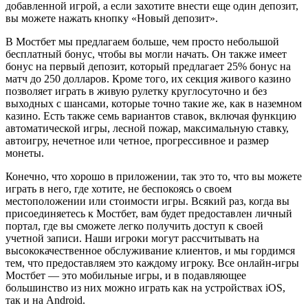
добавленной игрой, а если захотите внести еще один депозит,
вы можете нажать кнопку «Новый депозит».
В Мостбет мы предлагаем больше, чем просто небольшой
бесплатный бонус, чтобы вы могли начать. Он также имеет
бонус на первый депозит, который предлагает 25% бонус на
матч до 250 долларов. Кроме того, их секция живого казино
позволяет играть в живую рулетку круглосуточно и без
выходных с шансами, которые точно такие же, как в наземном
казино. Есть также семь вариантов ставок, включая функцию
автоматической игры, лесной пожар, максимальную ставку,
автоигру, нечетное или четное, прогрессивное и размер
монеты.
Конечно, что хорошо в приложении, так это то, что вы можете
играть в него, где хотите, не беспокоясь о своем
местоположении или стоимости игры. Всякий раз, когда вы
присоединяетесь к Мостбет, вам будет предоставлен личный
портал, где вы сможете легко получить доступ к своей
учетной записи. Наши игроки могут рассчитывать на
высококачественное обслуживание клиентов, и мы гордимся
тем, что предоставляем это каждому игроку. Все онлайн-игры
Мостбет — это мобильные игры, и в подавляющее
большинство из них можно играть как на устройствах iOS,
так и на Android.