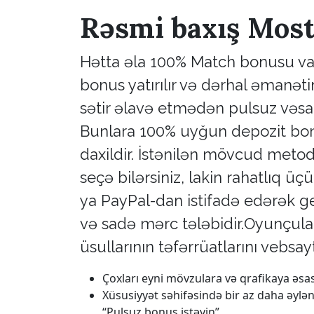
Rəsmi baxış Most
Hətta əla 100% Match bonusu var 
bonus yatırılır və dərhal əmanəti
sətir əlavə etmədən pulsuz vəsai
Bunlara 100% uyğun depozit bon
daxildir. İstənilən mövcud metod
seçə bilərsiniz, lakin rahatlıq ü
ya PayPal-dan istifadə edərək ge
və sadə mərc tələbidir.Oyunçul
üsullarının təfərrüatlarını vebsay
Çoxları eyni mövzulara və qrafikaya əsas
Xüsusiyyət səhifəsində bir az daha əylən
“Pulsuz bonus istəyin”.