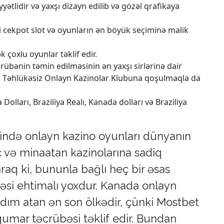
tlidir və yaxşı dizayn edilib və gözəl qrafikaya
cekpot slot və oyunların ən böyük seçiminə malik
 çoxlu oyunlar təklif edir.
rübənin təmin edilməsinin ən yaxşı sirlərinə dair
əri Təhlükəsiz Onlayn Kazinolar Klubuna qoşulmaqla da
Dolları, Braziliya Realı, Kanada dolları və Braziliya
rzində onlayn kazino oyunları dünyanın
c və minaatan kazinolarına sadiq
q ki, bununla bağlı heç bir əsas
əsi ehtimalı yoxdur. Kanada onlayn
ım atan ən son ölkədir, çünki Mostbet
umar təcrübəsi təklif edir. Bundan