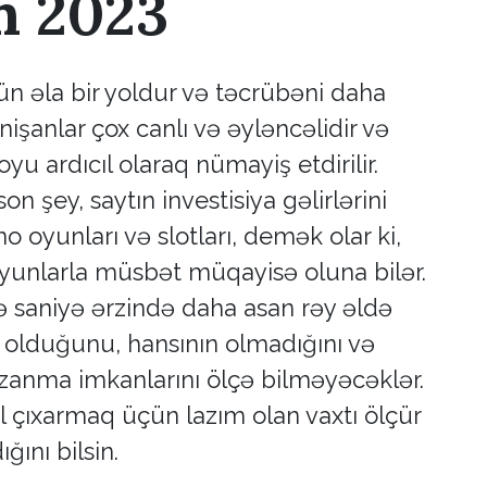
n 2023
n əla bir yoldur və təcrübəni daha
 nişanlar çox canlı və əyləncəlidir və
yu ardıcıl olaraq nümayiş etdirilir.
n şey, saytın investisiya gəlirlərini
o oyunları və slotları, demək olar ki,
yunlarla müsbət müqayisə oluna bilər.
çə saniyə ərzində daha asan rəy əldə
 olduğunu, hansının olmadığını və
zanma imkanlarını ölçə bilməyəcəklər.
 çıxarmaq üçün lazım olan vaxtı ölçür
ğını bilsin.