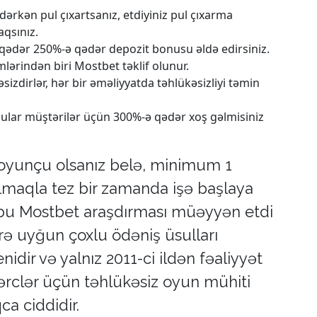
rkən pul çıxartsanız, etdiyiniz pul çıxarma
qsınız.
qədər 250%-ə qədər depozit bonusu əldə edirsiniz.
lərindən biri Mostbet təklif olunur.
izdirlər, hər bir əməliyyatda təhlükəsizliyi təmin
çular müştərilər üçün 300%-ə qədər xoş gəlmisiniz
i oyunçu olsanız belə, minimum 1
olmaqla tez bir zamanda işə başlaya
, bu Mostbet araşdırması müəyyən etdi
rə uyğun çoxlu ödəniş üsulları
dir və yalnız 2011-ci ildən fəaliyyət
ərclər üçün təhlükəsiz oyun mühiti
a ciddidir.