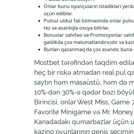
Onlar bunu oyunçuların istədikləri yerd
üçün ediblər.
Pulsuz ulduz falı bölməsində onlar pul
tez və asanlıqla oxuya bilirlər.
Bonuslar səhifəsi və Promosyonlar səhifə
gəldikdə çox məlumatlandırıcıdır və kazi
Bunları qazanmaq da çox asandır, buna 
Mostbet tərəfindən təqdim edilə
heç bir riskə atmadan real pul 
saytın həm masaüstü, həm də mo
10%-dən 30%-ə qədər bəzi böyük
Birincisi, onlar West MIss, Game
Favorite Minigame və Mr. Money
Kanadadakı qumarbazlar üçün uni
kazino oyunlarının geniş seçimin