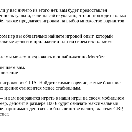
и у вас ничего из этого нет, вам будет предоставлен
но актуально, если на сайте указано, что он подходит только
тбет также предлагает игрокам на выбор множество вариантов
ом игр вы обязательно найдете игровой опыт, который
реальные деньги в приложении или на своем настольном
рые мы можем предложить в онлайн-казино Мостбет.
 вышлем вам.
иложение.
на игроков из США. Найдите самые горячие, самые большие
рых зрение становится менее стабильным.
 — и вам понравится играть в наши игры на своем мобильном
ер, депозит в размере 100 € будет означать максимальный
стбет принимает депозиты в большинстве валют, включая GBP,
енег.