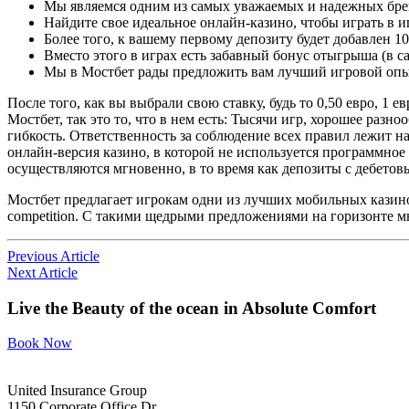
Мы являемся одним из самых уважаемых и надежных брен
Найдите свое идеальное онлайн-казино, чтобы играть в и
Более того, к вашему первому депозиту будет добавлен 10
Вместо этого в играх есть забавный бонус отыгрыша (в с
Мы в Мостбет рады предложить вам лучший игровой опы
После того, как вы выбрали свою ставку, будь то 0,50 евро, 1 е
Мостбет, так это то, что в нем есть: Тысячи игр, хорошее ра
гибкость. Ответственность за соблюдение всех правил лежит н
онлайн-версия казино, в которой не используется программно
осуществляются мгновенно, в то время как депозиты с дебетовы
Мостбет предлагает игрокам одни из лучших мобильных казино 
competition. С такими щедрыми предложениями на горизонте 
Previous Article
Next Article
Live the Beauty
of the ocean in
Absolute Comfort
Book Now
United Insurance Group
1150 Corporate Office Dr.