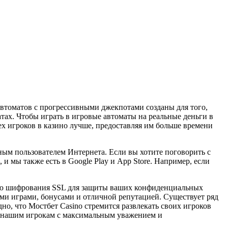
автоматов с прогрессивными джекпотами созданы для того,
тах. Чтобы играть в игровые автоматы на реальные деньги в
сех игроков в казино лучше, предоставляя им больше времени
ным пользователем Интернета. Если вы хотите поговорить с
 мы также есть в Google Play и App Store. Например, если
гию шифрования SSL для защиты ваших конфиденциальных
ми играми, бонусами и отличной репутацией. Существует ряд
о, что Мостбет Casino стремится развлекать своих игроков
 к нашим игрокам с максимальным уважением и