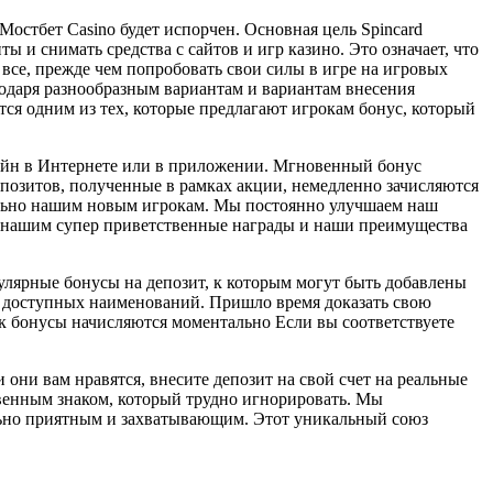
 Мостбет Casino будет испорчен. Основная цель Spincard
 и снимать средства с сайтов и игр казино. Это означает, что
 все, прежде чем попробовать свои силы в игре на игровых
годаря разнообразным вариантам и вариантам внесения
тся одним из тех, которые предлагают игрокам бонус, который
н в Интернете или в приложении. Мгновенный бонус
позитов, полученные в рамках акции, немедленно зачисляются
тельно нашим новым игрокам. Мы постоянно улучшаем наш
я нашим супер приветственные награды и наши преимущества
улярные бонусы на депозит, к которым могут быть добавлены
и доступных наименований. Пришло время доказать свою
эк бонусы начисляются моментально Если вы соответствуете
ни вам нравятся, внесите депозит на свой счет на реальные
твенным знаком, который трудно игнорировать. Мы
мально приятным и захватывающим. Этот уникальный союз