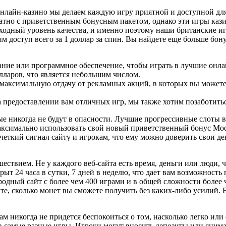
онлайн-казино мы делаем каждую игру приятной и доступной для
латно с приветственным бонусным пакетом, однако эти игры каз
сходный уровень качества, и именно поэтому наши британские 
м доступ всего за 1 доллар за спин. Вы найдете еще больше бон
ание или программное обеспечение, чтобы играть в лучшие онл
олларов, что является небольшим числом.
 максимальную отдачу от рекламных акций, в которых вы можете 
 предоставлении вам отличных игр, мы также хотим позаботить
е никогда не будут в опасности. Лучшие прогрессивные слоты в М
те максимально использовать свой новый приветственный бонус Мо
 четкий сигнал сайту и игрокам, что ему можно доверить свои де
ешествием. Не у каждого веб-сайта есть время, деньги или люди,
т 24 часа в сутки, 7 дней в неделю, что дает вам возможность 
одный сайт с более чем 400 играми и в общей сложности более ч
ите, сколько монет вы сможете получить без каких-либо усилий
вам никогда не придется беспокоиться о том, насколько легко или
 в самые разные игры. Игроки могут вносить депозиты или снима