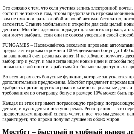
Это связано с тем, что если учетная запись электронной почты,
состоит не только в том, чтобы предоставить игрокам мобильны
вам не нужно играть в любой игровой автомат бесплатно, потом
автоматах. Станьте мобильным и откройте для себя целый нов
депозита Мостбет идеально подходит для многих игроков, а та
они могут выбрать, если они не совсем уверены в своей способ
FUNGAMES – Наслаждайтесь веселыми игровыми автоматами и
предлагает игрокам огромный 100% денежный бонус до 1500 к
на ваш новый счет реальных денег. И не забудьте получить з
выбор игр и услуг, и мы всегда ищем новые идеи и способы 
повысить свой опыт и зарабатывайте больше на доступных вар
Во всех играх есть бонусные функции, которые запускаются пр
дополнительные предложения. Мостбет предлагает игрокам ши
храбрость против других игроков в казино на реальные деньги
требованиям по отыгрышу, бонус в размере 10% может быть пр
Каждая из этих игр имеет потрясающую графику, потрясающую 
деньги, и пусть деньги поступят рекой. Регистрация — это пе
предоставляем широкий спектр услуг, и все, что мы делаем, 
гарантирует, что игроки получат лучшее из обоих миров.
Мостбет – быстрый и удобный вывод де