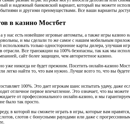
ный и надежный банковский вариант, который вы можете использо
событиями и другими преимуществами. Все ваши варианты доступ
ов в казино Мостбет
 а у нас есть новейшие игровые автоматы, а также игры казино 
овольны, и мы сделали то же самое с нашим мобильным приложе
использовать только односторонние карты дилера, улучшая игру.
в отрасли. Все транзакции на 100% безопасны, так как мы исп
панией, сайт более защищен, чем авторитетное казино.
ино уже никогда не будет прежним. Посетить онлайн-казино Мост
и легко найти то, что вам нужно. Лучше всего то, что вы будет
оставляет 100%. Это дает игрокам шанс испытать удачу, даже ес
водит отличное первое впечатление. Это означает, что вы може
ожидаете от профессионального онлайн-казино, и мы гарантиру
не было так просто.
ду, в которой вы сможете играть в игры, которые вам нравятс
слотов, слотов с бонусными раундами или даже с прогрессивными
те.