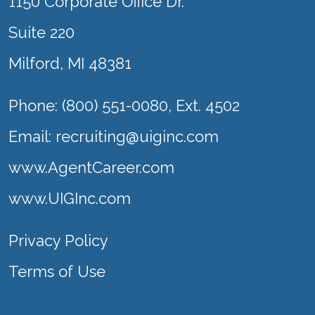
1150 Corporate Office Dr.
Suite 220
Milford, MI 48381
Phone: (800) 551-0080, Ext. 4502
Email: recruiting@uiginc.com
www.AgentCareer.com
www.UIGInc.com
Privacy Policy
Terms of Use