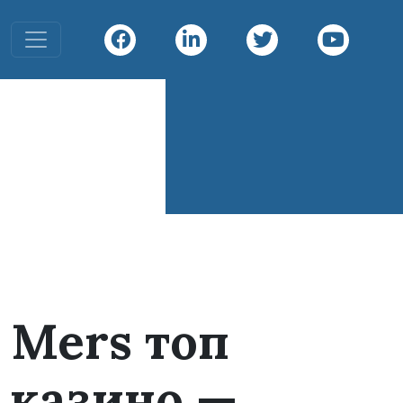
Toggle navigation
Infiniti
Diving
Infiniti Divin
Mers топ
казино —