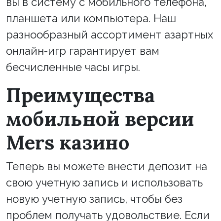
вы в систему с мобильного телефона,
планшета или компьютера. Наш
разнообразный ассортимент азартных
онлайн-игр гарантирует вам
бесчисленные часы игры.
Преимущества
мобильной версии
Mers казино
Теперь вы можете внести депозит на
свою учетную запись и использовать
новую учетную запись, чтобы без
проблем получать удовольствие. Если