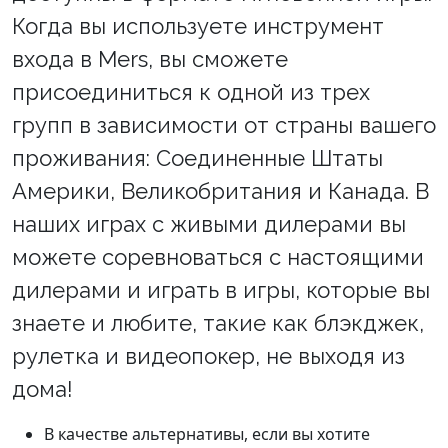
Когда вы используете инструмент
входа в Mers, вы сможете
присоединиться к одной из трех
групп в зависимости от страны вашего
проживания: Соединенные Штаты
Америки, Великобритания и Канада. В
наших играх с живыми дилерами вы
можете соревноваться с настоящими
дилерами и играть в игры, которые вы
знаете и любите, такие как блэкджек,
рулетка и видеопокер, не выходя из
дома!
В качестве альтернативы, если вы хотите