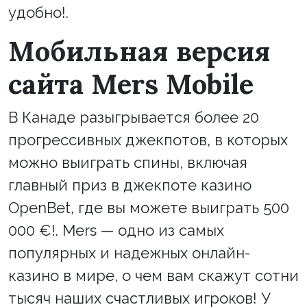
удобно!.
Мобильная версия
сайта Mers Mobile
В Канаде разыгрывается более 20
прогрессивных джекпотов, в которых
можно выиграть спины, включая
главный приз в джекпоте казино
OpenBet, где вы можете выиграть 500
000 €!. Mers — одно из самых
популярных и надежных онлайн-
казино в мире, о чем вам скажут сотни
тысяч наших счастливых игроков! У