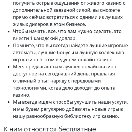
получить острые ощущения от живого казино с
дополнительной звездной силой, вы сможете
прямо сейчас встретиться с одними из лучших
живых дилеров в этом бизнесе.
Чтобы начать, все, что вам нужно сделать, это
внести 1 канадский доллар.
Помните, что вы всегда найдете лучшие игровые
автоматы, лучшие бонусы и лучшую коллекцию
игр казино в этом ведущем онлайн-казино.
Mers предлагает вам лучшее онлайн-казино,
доступное на сегодняшний день, предлагая
отличный опыт наряду с передовыми
технологиями, когда дело доходит до опыта
казино.
Мы всегда ищем способы улучшить наши услуги,
и мы будем регулярно добавлять новые игры в
нашу разнообразную библиотеку игр казино.
К ним относятся бесплатные