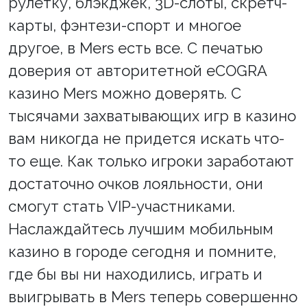
рулетку, блэкджек, 3D-слоты, скретч-
карты, фэнтези-спорт и многое
другое, в Mers есть все. С печатью
доверия от авторитетной eCOGRA
казино Mers можно доверять. С
тысячами захватывающих игр в казино
вам никогда не придется искать что-
то еще. Как только игроки заработают
достаточно очков лояльности, они
смогут стать VIP-участниками.
Наслаждайтесь лучшим мобильным
казино в городе сегодня и помните,
где бы вы ни находились, играть и
выигрывать в Mers теперь совершенно