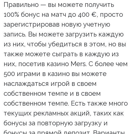
Правильно — вы можете получить
100% бонус на матч до 400 €, просто
зарегистрировав новую учетную
запись. Вы можете загрузить каждую
из них, чтобы убедиться в этом, но вы
также можете сыграть в каждую из
них, посетив казино Mers. С более чем
500 играми в казино вы можете
наслаждаться игрой в своем
собственном темпе и в своем
собственном темпе. Есть также много
текущих рекламных акций, таких как
бонусы за повторную загрузку и
бонусы за прямой депозит. Варианты