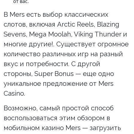
от вас.
В Mers есть выбор классических
слотов, включая Arctic Reels, Blazing
Sevens, Mega Moolah, Viking Thunder и
многие другие!. Существует огромное
количество различных игр на разный
вкус и потребности. С другой
стороны, Super Bonus — еще одно
уникальное предложение от Mers
Casino.
Возможно, самый простой способ
воспользоваться этим обзором в
мобильном казино Mers — загрузить