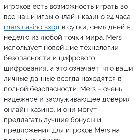
игроков есть возможность играть во
все наши игры онлайн-казино 24 часа
mers casino вход
в сутки, семь дней в
неделю из любой точки мира. Mers
использует новейшие технологии
безопасности и цифрового
шифрования, а это означает, что ваши
личные данные всегда находятся в
полной безопасности. Mers – очень
надежное и заслуживающее доверия
онлайн-казино, и они могут
предлагать лучшие бонусы и
предложения для игроков Mers на