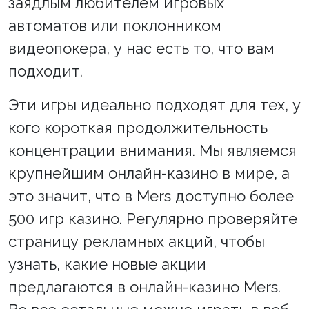
заядлым любителем игровых
автоматов или поклонником
видеопокера, у нас есть то, что вам
подходит.
Эти игры идеально подходят для тех, у
кого короткая продолжительность
концентрации внимания. Мы являемся
крупнейшим онлайн-казино в мире, а
это значит, что в Mers доступно более
500 игр казино. Регулярно проверяйте
страницу рекламных акций, чтобы
узнать, какие новые акции
предлагаются в онлайн-казино Mers.