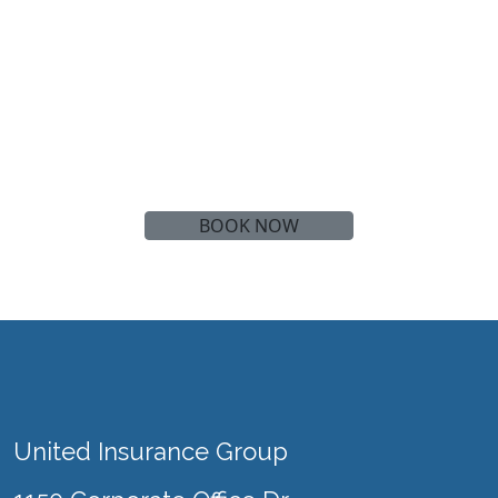
Live the Beauty
of the ocean in
Absolute Comfort
BOOK NOW
United Insurance Group