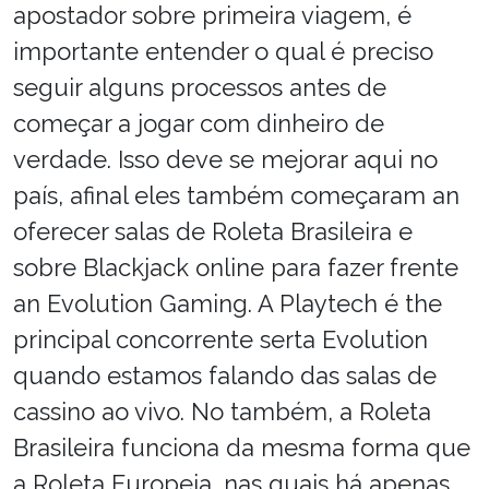
apostador sobre primeira viagem, é
importante entender o qual é preciso
seguir alguns processos antes de
começar a jogar com dinheiro de
verdade. Isso deve se mejorar aqui no
país, afinal eles também começaram an
oferecer salas de Roleta Brasileira e
sobre Blackjack online para fazer frente
an Evolution Gaming. A Playtech é the
principal concorrente serta Evolution
quando estamos falando das salas de
cassino ao vivo. No também, a Roleta
Brasileira funciona da mesma forma que
a Roleta Europeia, nas quais há apenas