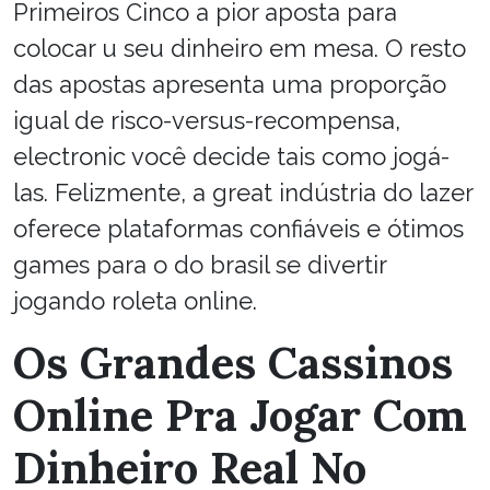
Primeiros Cinco a pior aposta para
colocar u seu dinheiro em mesa. O resto
das apostas apresenta uma proporção
igual de risco-versus-recompensa,
electronic você decide tais como jogá-
las. Felizmente, a great indústria do lazer
oferece plataformas confiáveis e ótimos
games para o do brasil se divertir
jogando roleta online.
Os Grandes Cassinos
Online Pra Jogar Com
Dinheiro Real No