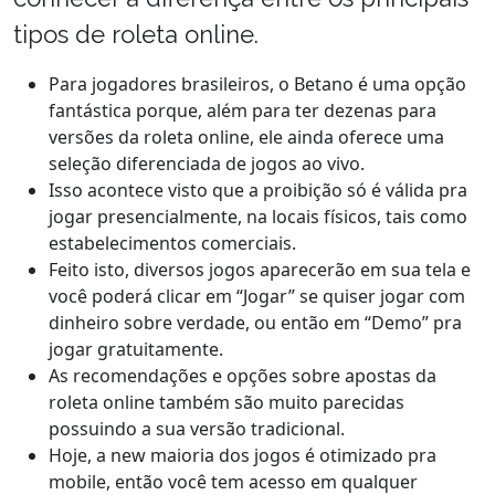
tipos de roleta online.
Para jogadores brasileiros, o Betano é uma opção
fantástica porque, além para ter dezenas para
versões da roleta online, ele ainda oferece uma
seleção diferenciada de jogos ao vivo.
Isso acontece visto que a proibição só é válida pra
jogar presencialmente, na locais físicos, tais como
estabelecimentos comerciais.
Feito isto, diversos jogos aparecerão em sua tela e
você poderá clicar em “Jogar” se quiser jogar com
dinheiro sobre verdade, ou então em “Demo” pra
jogar gratuitamente.
As recomendações e opções sobre apostas da
roleta online também são muito parecidas
possuindo a sua versão tradicional.
Hoje, a new maioria dos jogos é otimizado pra
mobile, então você tem acesso em qualquer