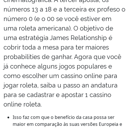
números 13 a 18 e a terceira ex profeso o
número 0 (e o 00 se você estiver em
uma roleta americana). O objetivo de
uma estratégia James Relationship é
cobrir toda a mesa para ter maiores
probabilities de ganhar. Agora que você
já conhece alguns jogos populares e
como escolher um cassino online para
jogar roleta, saiba u passo an andatura
para se cadastrar e apostar 1 cassino
online roleta.
Isso faz com que o benefício da casa possa ser
maior em comparação às suas versões Europeia e