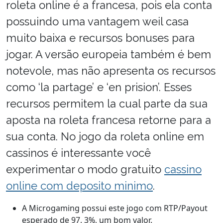
roleta online é a francesa, pois ela conta
possuindo uma vantagem weil casa
muito baixa e recursos bonuses para
jogar. A versão europeia também é bem
notevole, mas não apresenta os recursos
como ‘la partage’ e ‘en prision’. Esses
recursos permitem la cual parte da sua
aposta na roleta francesa retorne para a
sua conta. No jogo da roleta online em
cassinos é interessante você
experimentar o modo gratuito
cassino
online com deposito minimo
.
A Microgaming possui este jogo com RTP/Payout
esperado de 97. 3%, um bom valor.