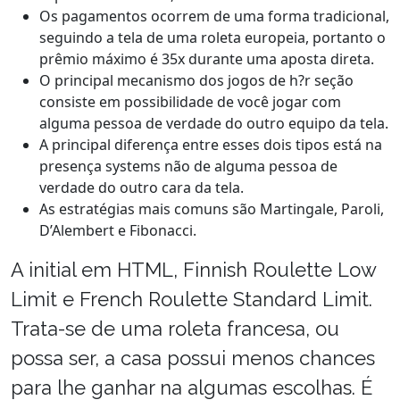
Os pagamentos ocorrem de uma forma tradicional,
seguindo a tela de uma roleta europeia, portanto o
prêmio máximo é 35x durante uma aposta direta.
O principal mecanismo dos jogos de h?r seção
consiste em possibilidade de você jogar com
alguma pessoa de verdade do outro equipo da tela.
A principal diferença entre esses dois tipos está na
presença systems não de alguma pessoa de
verdade do outro cara da tela.
As estratégias mais comuns são Martingale, Paroli,
D’Alembert e Fibonacci.
A initial em HTML, Finnish Roulette Low
Limit e French Roulette Standard Limit.
Trata-se de uma roleta francesa, ou
possa ser, a casa possui menos chances
para lhe ganhar na algumas escolhas. É