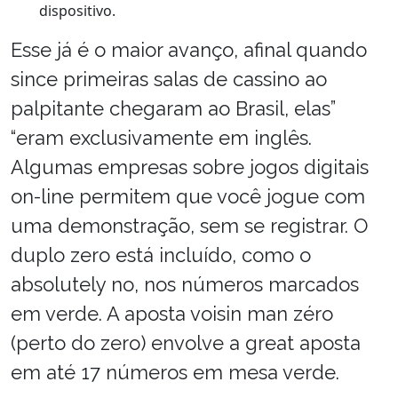
dispositivo.
Esse já é o maior avanço, afinal quando
since primeiras salas de cassino ao
palpitante chegaram ao Brasil, elas”
“eram exclusivamente em inglês.
Algumas empresas sobre jogos digitais
on-line permitem que você jogue com
uma demonstração, sem se registrar. O
duplo zero está incluído, como o
absolutely no, nos números marcados
em verde. A aposta voisin man zéro
(perto do zero) envolve a great aposta
em até 17 números em mesa verde.