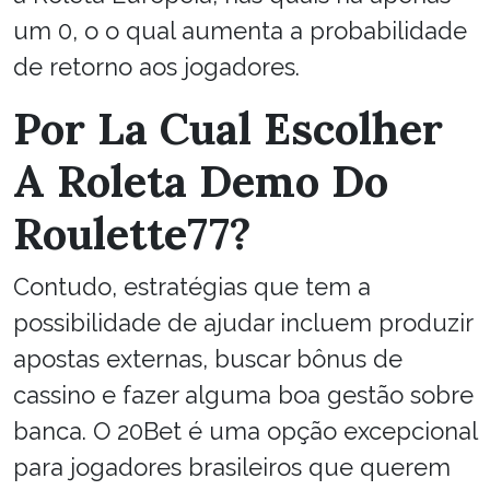
um 0, o o qual aumenta a probabilidade
de retorno aos jogadores.
Por La Cual Escolher
A Roleta Demo Do
Roulette77?
Contudo, estratégias que tem a
possibilidade de ajudar incluem produzir
apostas externas, buscar bônus de
cassino e fazer alguma boa gestão sobre
banca. O 20Bet é uma opção excepcional
para jogadores brasileiros que querem