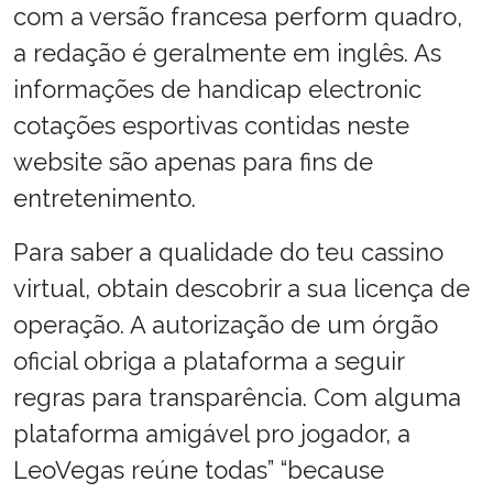
com a versão francesa perform quadro,
a redação é geralmente em inglês. As
informações de handicap electronic
cotações esportivas contidas neste
website são apenas para fins de
entretenimento.
Para saber a qualidade do teu cassino
virtual, obtain descobrir a sua licença de
operação. A autorização de um órgão
oficial obriga a plataforma a seguir
regras para transparência. Com alguma
plataforma amigável pro jogador, a
LeoVegas reúne todas” “because