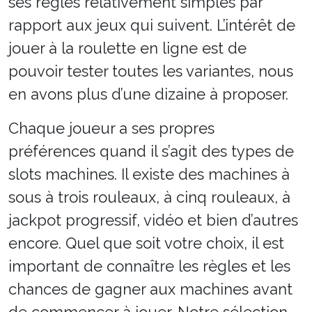
ses règles relativement simples par
rapport aux jeux qui suivent. L’intérêt de
jouer à la roulette en ligne est de
pouvoir tester toutes les variantes, nous
en avons plus d’une dizaine à proposer.
Chaque joueur a ses propres
préférences quand il s’agit des types de
slots machines. Il existe des machines à
sous à trois rouleaux, à cinq rouleaux, à
jackpot progressif, vidéo et bien d’autres
encore. Quel que soit votre choix, il est
important de connaître les règles et les
chances de gagner aux machines avant