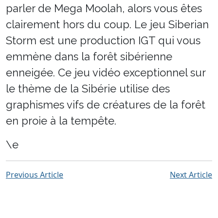
parler de Mega Moolah, alors vous êtes
clairement hors du coup. Le jeu Siberian
Storm est une production IGT qui vous
emmène dans la forêt sibérienne
enneigée. Ce jeu vidéo exceptionnel sur
le thème de la Sibérie utilise des
graphismes vifs de créatures de la forêt
en proie à la tempête.
\e
Previous Article
Next Article