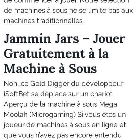
de commencer à jouer. Notre sélection
de machines à sous ne se limite pas aux
machines traditionnelles.
Jammin Jars – Jouer
Gratuitement à la
Machine à Sous
Non, ce Gold Digger du développeur
iSoftBet se déplace sur un chariot…
Aperçu de la machine à sous Mega
Moolah (Microgaming) Si vous êtes un
joueur de machines à sous en ligne et
que vous n’avez pas encore entendu