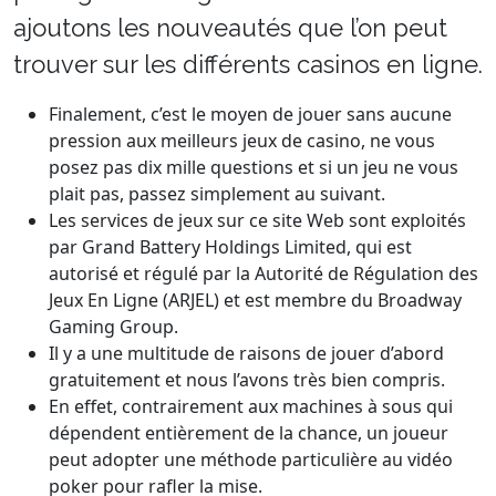
ajoutons les nouveautés que l’on peut
trouver sur les différents casinos en ligne.
Finalement, c’est le moyen de jouer sans aucune
pression aux meilleurs jeux de casino, ne vous
posez pas dix mille questions et si un jeu ne vous
plait pas, passez simplement au suivant.
Les services de jeux sur ce site Web sont exploités
par Grand Battery Holdings Limited, qui est
autorisé et régulé par la Autorité de Régulation des
Jeux En Ligne (ARJEL) et est membre du Broadway
Gaming Group.
Il y a une multitude de raisons de jouer d’abord
gratuitement et nous l’avons très bien compris.
En effet, contrairement aux machines à sous qui
dépendent entièrement de la chance, un joueur
peut adopter une méthode particulière au vidéo
poker pour rafler la mise.