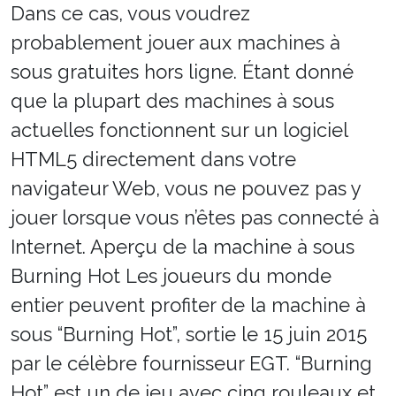
Dans ce cas, vous voudrez
probablement jouer aux machines à
sous gratuites hors ligne. Étant donné
que la plupart des machines à sous
actuelles fonctionnent sur un logiciel
HTML5 directement dans votre
navigateur Web, vous ne pouvez pas y
jouer lorsque vous n’êtes pas connecté à
Internet. Aperçu de la machine à sous
Burning Hot Les joueurs du monde
entier peuvent profiter de la machine à
sous “Burning Hot”, sortie le 15 juin 2015
par le célèbre fournisseur EGT. “Burning
Hot” est un de jeu avec cinq rouleaux et