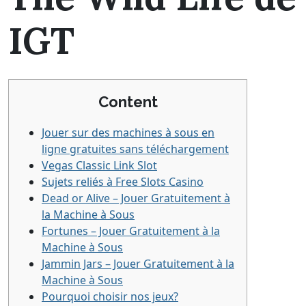
IGT
Content
Jouer sur des machines à sous en
ligne gratuites sans téléchargement
Vegas Classic Link Slot
Sujets reliés à Free Slots Casino
Dead or Alive – Jouer Gratuitement à
la Machine à Sous
Fortunes – Jouer Gratuitement à la
Machine à Sous
Jammin Jars – Jouer Gratuitement à la
Machine à Sous
Pourquoi choisir nos jeux?