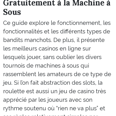
Gratuitement à la Machine à
Sous
Ce guide explore le fonctionnement, les
fonctionnalités et les différents types de
bandits manchots. De plus, il présente
les meilleurs casinos en ligne sur
lesquels jouer, sans oublier les divers
tournois de machines à sous qui
rassemblent les amateurs de ce type de
jeu. Si l’on fait abstraction des slots, la
roulette est aussi un jeu de casino très
apprécié par les joueurs avec son
rythme soutenu où “rien ne va plus” et