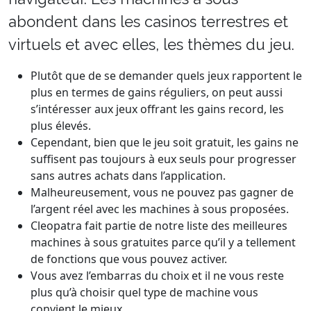
abondent dans les casinos terrestres et
virtuels et avec elles, les thèmes du jeu.
Plutôt que de se demander quels jeux rapportent le
plus en termes de gains réguliers, on peut aussi
s’intéresser aux jeux offrant les gains record, les
plus élevés.
Cependant, bien que le jeu soit gratuit, les gains ne
suffisent pas toujours à eux seuls pour progresser
sans autres achats dans l’application.
Malheureusement, vous ne pouvez pas gagner de
l’argent réel avec les machines à sous proposées.
Cleopatra fait partie de notre liste des meilleures
machines à sous gratuites parce qu’il y a tellement
de fonctions que vous pouvez activer.
Vous avez l’embarras du choix et il ne vous reste
plus qu’à choisir quel type de machine vous
convient le mieux.