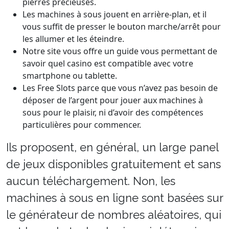
pierres précieuses.
Les machines à sous jouent en arrière-plan, et il
vous suffit de presser le bouton marche/arrêt pour
les allumer et les éteindre.
Notre site vous offre un guide vous permettant de
savoir quel casino est compatible avec votre
smartphone ou tablette.
Les Free Slots parce que vous n’avez pas besoin de
déposer de l’argent pour jouer aux machines à
sous pour le plaisir, ni d’avoir des compétences
particulières pour commencer.
Ils proposent, en général, un large panel
de jeux disponibles gratuitement et sans
aucun téléchargement. Non, les
machines à sous en ligne sont basées sur
le générateur de nombres aléatoires, qui