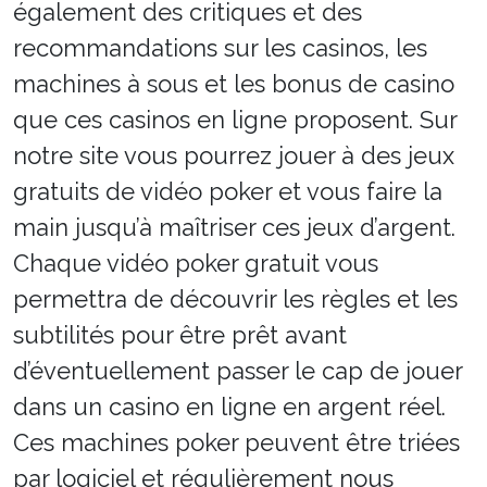
également des critiques et des
recommandations sur les casinos, les
machines à sous et les bonus de casino
que ces casinos en ligne proposent. Sur
notre site vous pourrez jouer à des jeux
gratuits de vidéo poker et vous faire la
main jusqu’à maîtriser ces jeux d’argent.
Chaque vidéo poker gratuit vous
permettra de découvrir les règles et les
subtilités pour être prêt avant
d’éventuellement passer le cap de jouer
dans un casino en ligne en argent réel.
Ces machines poker peuvent être triées
par logiciel et régulièrement nous