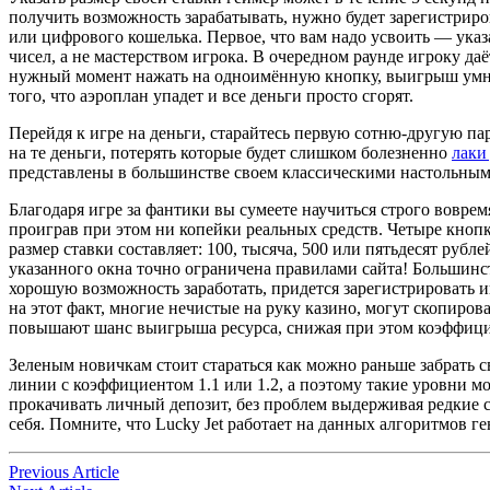
получить возможность зарабатывать, нужно будет зарегистрир
или цифрового кошелька. Первое, что вам надо усвоить — указ
чисел, а не мастерством игрока. В очередном раунде игроку даё
нужный момент нажать на одноимённую кнопку, выигрыш умнож
того, что аэроплан упадет и все деньги просто сгорят.
Перейдя к игре на деньги, старайтесь первую сотню-другую па
на те деньги, потерять которые будет слишком болезненно
лаки
представлены в большинстве своем классическими настольным
Благодаря игре за фантики вы сумеете научиться строго воврем
проиграв при этом ни копейки реальных средств. Четыре кнопк
размер ставки составляет: 100, тысяча, 500 или пятьдесят рубл
указанного окна точно ограничена правилами сайта! Большинс
хорошую возможность заработать, придется зарегистрировать 
на этот факт, многие нечистые на руку казино, могут скопиров
повышают шанс выигрыша ресурса, снижая при этом коэффици
Зеленым новичкам стоит стараться как можно раньше забрать с
линии с коэффициентом 1.1 или 1.2, а поэтому такие уровни 
прокачивать личный депозит, без проблем выдерживая редкие с
себя. Помните, что Lucky Jet работает на данных алгоритмов г
Previous Article