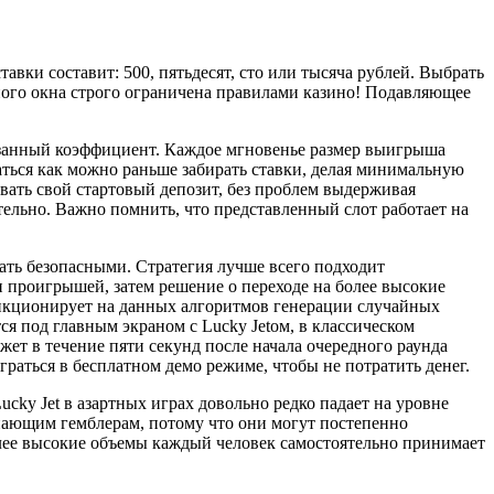
авки составит: 500, пятьдесят, сто или тысяча рублей. Выбрать
нного окна строго ограничена правилами казино! Подавляющее
занный коэффициент. Каждое мгновенье размер выигрыша
араться как можно раньше забирать ставки, делая минимальную
вать свой стартовый депозит, без проблем выдерживая
ельно. Важно помнить, что представленный слот работает на
тать безопасными. Стратегия лучше всего подходит
 проигрышей, затем решение о переходе на более высокие
ункционирует на данных алгоритмов генерации случайных
ся под главным экраном с Lucky Jetом, в классическом
ожет в течение пяти секунд после начала очередного раунда
раться в бесплатном демо режиме, чтобы не потратить денег.
ky Jet в азартных играх довольно редко падает на уровне
инающим гемблерам, потому что они могут постепенно
олее высокие объемы каждый человек самостоятельно принимает