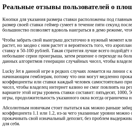
Реальные отзывы пользователей о пло
Кнопки для указания размера ставки расположены под главным э
размер своей ставки геймер сумеет в течение пяти секунд пос
большинство позволяет вдоволь наиграться в демо режиме, что
Чтобы забрать свой выигрыш достаточно в нужный момент кл
растет, но заодно с ним растет и вероятность того, что аэроп
ставку в 50-100 рублей. Такая стратегия лучше всего подойдё
небольшие серии проигрыша, затем решение о переходе на бол
данных алгоритмов генерации случайных чисел, чтобы владелец
Lucky Jet в данной игре в редких случаях ломается на линии с
начинающим гемблерам, потому что они могут медленно прокач
коэффициенты или ставки каждый человек самостоятельно при
чисел, чтобы владелец интернет казино не смог повлиять на р
варианте этой игры уровень ставки составит: пятьдесят, 1000, 
игры, продолжительность указанного окна всегда ограничена н
Абсолютным новичкам стоит пытаться как можно раньше забират
коэффициента 1.1 или 1.2, из-за чего указанные уровни можн
прокачивать свой изначальный депозит, без проблем выдержив
для себя.