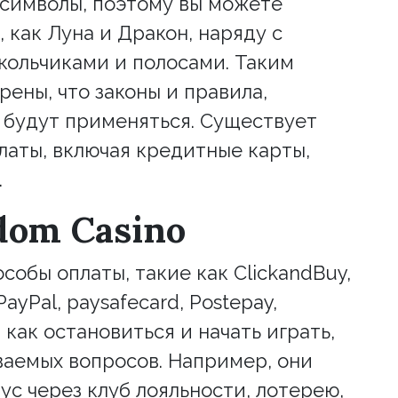
 символы, поэтому вы можете
 как Луна и Дракон, наряду с
кольчиками и полосами. Таким
рены, что законы и правила,
 будут применяться. Существует
латы, включая кредитные карты,
.
dom Casino
собы оплаты, такие как ClickandBuy,
 PayPal, paysafecard, Postepay,
 как остановиться и начать играть,
аваемых вопросов. Например, они
с через клуб лояльности, лотерею,