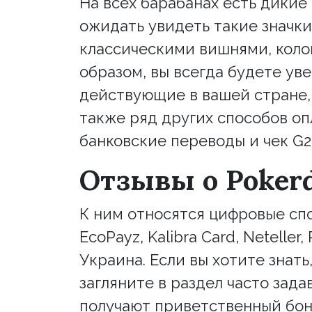
На всех барабанах есть дикие
ожидать увидеть такие значки,
классическими вишнями, коло
образом, вы всегда будете уве
действующие в вашей стране,
также ряд других способов оп
банковские переводы и чек G2
Отзывы о Poker
К ним относятся цифровые спо
EcoPayz, Kalibra Card, Neteller,
Украина. Если вы хотите знать,
загляните в раздел часто зад
получают приветственный бону