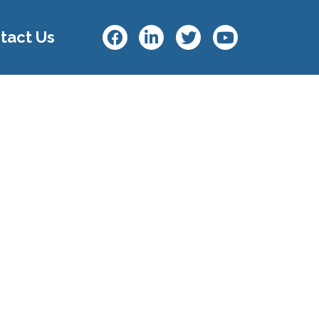
tact Us