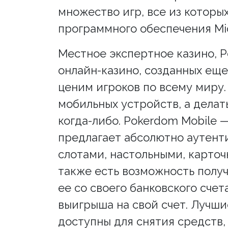
множество игр, все из котор
программного обеспечения Mi
Местное экспертное казино, P
онлайн-казино, созданных еще 
ценим игроков по всему миру
мобильных устройств, а делать
когда-либо. Pokerdom Mobile 
предлагает абсолютно аутент
слотами, настольными, карточ
также есть возможность получ
ее со своего банковского счет
выигрыша на свой счет. Лучш
доступны для снятия средств,