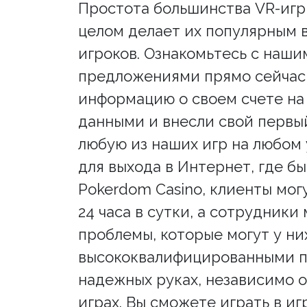
Простота большинства VR-игр
целом делает их популярным 
игроков. Ознакомьтесь с наш
предложениями прямо сейчас 
информацию о своем счете на
данными и внесли свой первый
любую из наших игр на любом 
для выхода в Интернет, где бы
Pokerdom Casino, клиенты мог
24 часа в сутки, а сотрудники
проблемы, которые могут у ни
высококвалифицированными п
надежных руках, независимо о
играх. Вы сможете играть в и